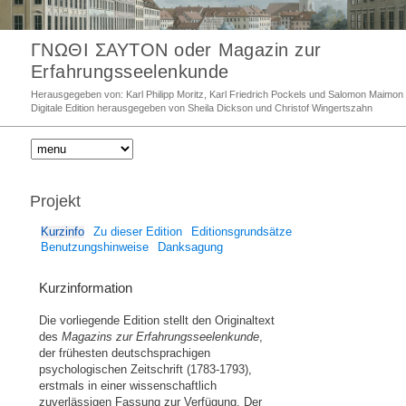
ΓΝΩΘΙ ΣΑΥΤΟΝ oder Magazin zur
Erfahrungsseelenkunde
Herausgegeben von: Karl Philipp Moritz, Karl Friedrich Pockels und Salomon Maimon
Digitale Edition herausgegeben von Sheila Dickson und Christof Wingertszahn
Projekt
Kurzinfo
Zu dieser Edition
Editionsgrundsätze
Benutzungshinweise
Danksagung
Kurzinformation
Die vorliegende Edition stellt den Originaltext
des
Magazins zur Erfahrungsseelenkunde
,
der frühesten deutschsprachigen
psychologischen Zeitschrift (1783-1793),
erstmals in einer wissenschaftlich
zuverlässigen Fassung zur Verfügung. Der