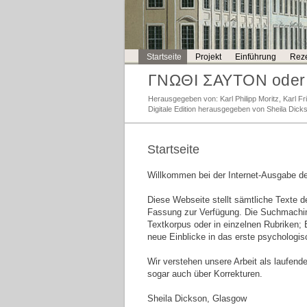
Startseite
Projekt
Einführung
Reze
ΓΝΩΘΙ ΣΑΥΤΟΝ oder 
Herausgegeben von: Karl Philipp Moritz, Karl 
Digitale Edition herausgegeben von Sheila Dick
Startseite
Willkommen bei der Internet-Ausgabe d
Diese Webseite stellt sämtliche Texte de
Fassung zur Verfügung. Die Suchmachin
Textkorpus oder in einzelnen Rubriken;
neue Einblicke in das erste psychologi
Wir verstehen unsere Arbeit als laufen
sogar auch über Korrekturen.
Sheila Dickson, Glasgow