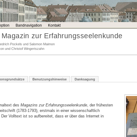
ption
Bandnavigation
Kontakt
Magazin zur Erfahrungsseelenkunde
Friedrich Pockels und Salomon Maimon
son und Christof Wingertszahn
ionsgrundsätze
Benutzungshinweise
Danksagung
inaltext des
Magazins zur Erfahrungsseelenkunde
, der frühesten
tschrift (1783-1793), erstmals in einer wissenschaftlich
er Volltext ist so aufbereitet, dass er über das Internet in