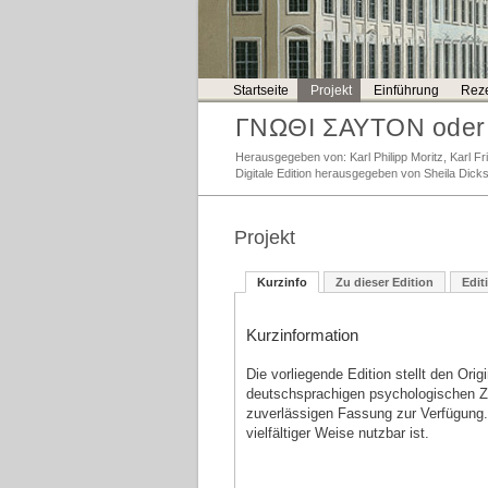
Startseite
Projekt
Einführung
Reze
ΓΝΩΘΙ ΣΑΥΤΟΝ oder 
Herausgegeben von: Karl Philipp Moritz, Karl 
Digitale Edition herausgegeben von Sheila Dick
Projekt
Kurzinfo
Zu dieser Edition
Edit
Kurzinformation
Die vorliegende Edition stellt den Orig
deutschsprachigen psychologischen Zei
zuverlässigen Fassung zur Verfügung. D
vielfältiger Weise nutzbar ist.