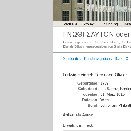
Startseite
Projekt
Einführung
Reze
ΓΝΩΘΙ ΣΑΥΤΟΝ oder 
Herausgegeben von: Karl Philipp Moritz, Karl 
Digitale Edition herausgegeben von Sheila Dick
Startseite
>
Bandnavigation
>
Band: X, 
Ludwig Heinrich Ferdinand Olivier
Geburtstag:
1759
Geburtsort:
La Sarraz, Kanto
Todestag:
31. März 1815
Todesort:
Wien
Beruf:
Lehrer am Philanth
Artikel als Autor:
Erwähnt im Text: