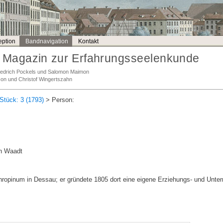
ption
Bandnavigation
Kontakt
Magazin zur Erfahrungsseelenkunde
Friedrich Pockels und Salomon Maimon
son und Christof Wingertszahn
Stück: 3 (1793)
> Person:
n Waadt
ropinum in Dessau; er gründete 1805 dort eine eigene Erziehungs- und Unterr