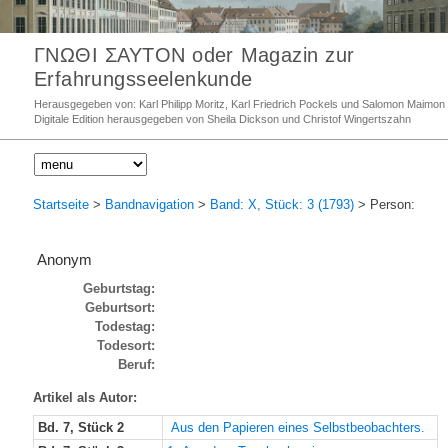
ΓΝΩΘΙ ΣΑΥΤΟΝ oder Magazin zur
Erfahrungsseelenkunde
Herausgegeben von: Karl Philipp Moritz, Karl Friedrich Pockels und Salomon Maimon
Digitale Edition herausgegeben von Sheila Dickson und Christof Wingertszahn
Startseite
>
Bandnavigation
>
Band: X, Stück: 3 (1793)
> Person:
Anonym
Geburtstag:
Geburtsort:
Todestag:
Todesort:
Beruf:
Artikel als Autor:
Bd. 7, Stück 2
Aus den Papieren eines Selbstbeobachters.