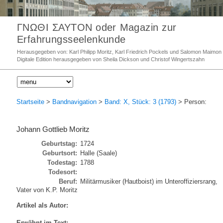
ΓΝΩΘΙ ΣΑΥΤΟΝ oder Magazin zur
Erfahrungsseelenkunde
Herausgegeben von: Karl Philipp Moritz, Karl Friedrich Pockels und Salomon Maimon
Digitale Edition herausgegeben von Sheila Dickson und Christof Wingertszahn
Startseite
>
Bandnavigation
>
Band: X, Stück: 3 (1793)
> Person:
Johann Gottlieb Moritz
Geburtstag:
1724
Geburtsort:
Halle (Saale)
Todestag:
1788
Todesort:
Beruf:
Militärmusiker (Hautboist) im Unteroffiziersrang,
Vater von K.P. Moritz
Artikel als Autor:
Erwähnt im Text: