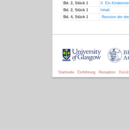
Bd. 2, Stück 1
II. Ein Kindermö
Bd. 2, Stück 1
Inhalt.
Bd. 4, Stück 1
Revision der dre
Startseite
Einführung
Rezeption
Bandn