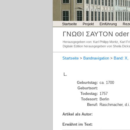
Startseite
Projekt
Einführung
Reze
ΓΝΩΘΙ ΣΑΥΤΟΝ oder 
Herausgegeben von: Karl Philipp Moritz, Karl 
Digitale Edition herausgegeben von Sheila Dick
Startseite
>
Bandnavigation
>
Band: X, 
L.
Geburtstag:
ca. 1700
Geburtsort:
Todestag:
1757
Todesort:
Berlin
Beruf:
Raschmacher, d.i. 
Artikel als Autor:
Erwähnt im Text: