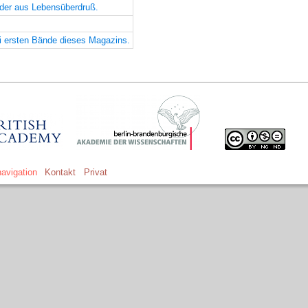
rder aus Lebensüberdruß.
i ersten Bände dieses Magazins.
avigation
Kontakt
Privat