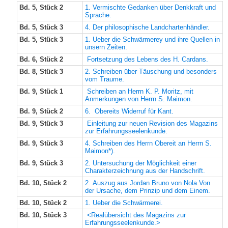
Bd. 5, Stück 2
1. Vermischte Gedanken über Denkkraft und
Sprache.
Bd. 5, Stück 3
4. Der philosophische Landchartenhändler.
Bd. 5, Stück 3
1. Ueber die Schwärmerey und ihre Quellen in
unsern Zeiten.
Bd. 6, Stück 2
Fortsetzung des Lebens des H. Cardans.
Bd. 8, Stück 3
2. Schreiben über Täuschung und besonders
vom Traume.
Bd. 9, Stück 1
Schreiben an Herrn K. P. Moritz, mit
Anmerkungen von Herrn S. Maimon.
Bd. 9, Stück 2
6. Obereits Widerruf für Kant.
Bd. 9, Stück 3
Einleitung zur neuen Revision des Magazins
zur Erfahrungsseelenkunde.
Bd. 9, Stück 3
4. Schreiben des Herrn Obereit an Herrn S.
Maimon*).
Bd. 9, Stück 3
2. Untersuchung der Möglichkeit einer
Charakterzeichnung aus der Handschrift.
Bd. 10, Stück 2
2. Auszug aus Jordan Bruno von Nola.Von
der Ursache, dem Prinzip und dem Einem.
Bd. 10, Stück 2
1. Ueber die Schwärmerei.
Bd. 10, Stück 3
<Realübersicht des Magazins zur
Erfahrungsseelenkunde.>