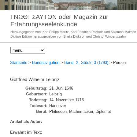
ΓΝΩΘΙ ΣΑΥΤΟΝ oder Magazin zur
Erfahrungsseelenkunde
Herausgegeben von: Karl Philipp Moritz, Karl Friedrich Pockels und Salomon Maimon
Digitale Edition herausgegeben von Sheila Dickson und Christof Wingertszahn
Startseite
>
Bandnavigation
>
Band: X, Stück: 3 (1793)
> Person:
Gottfried Wilhelm Leibniz
Geburtstag:
21. Juni 1646
Geburtsort:
Leipzig
Todestag:
14. November 1716
Todesort:
Hannover
Beruf:
Philosoph, Mathematiker, Diplomat
Artikel als Autor:
Erwähnt im Text: