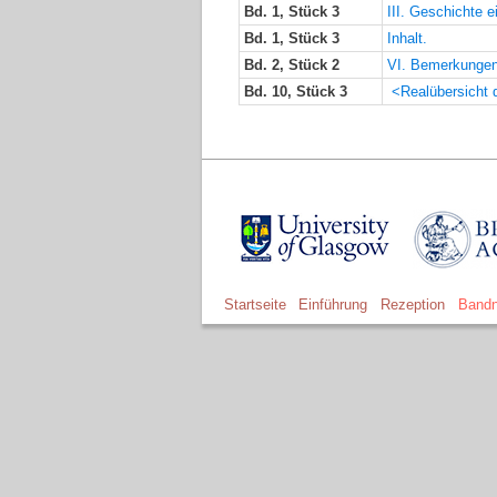
Bd. 1, Stück 3
III. Geschichte
Bd. 1, Stück 3
Inhalt.
Bd. 2, Stück 2
VI. Bemerkungen 
Bd. 10, Stück 3
<Realübersicht 
Startseite
Einführung
Rezeption
Bandn