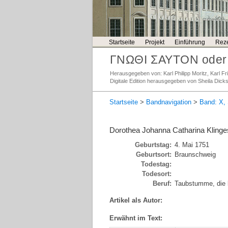
Startseite
Projekt
Einführung
Reze
ΓΝΩΘΙ ΣΑΥΤΟΝ oder 
Herausgegeben von: Karl Philipp Moritz, Karl 
Digitale Edition herausgegeben von Sheila Dick
Startseite
>
Bandnavigation
>
Band: X, 
Dorothea Johanna Catharina Klinge
Geburtstag:
4. Mai 1751
Geburtsort:
Braunschweig
Todestag:
Todesort:
Beruf:
Taubstumme, die b
Artikel als Autor:
Erwähnt im Text: