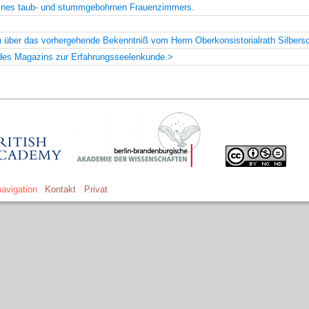
 eines taub- und stummgebohrnen Frauenzimmers.
über das vorhergehende Bekenntniß vom Herrn Oberkonsistorialrath Silbersc
des Magazins zur Erfahrungsseelenkunde.>
avigation
Kontakt
Privat