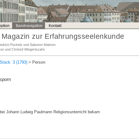
ption
Bandnavigation
Kontakt
Magazin zur Erfahrungsseelenkunde
Friedrich Pockels und Salomon Maimon
son und Christof Wingertszahn
Stück: 3 (1793)
> Person:
sporn
ei Johann Ludwig Paulmann Religionsunterricht bekam