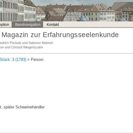
ption
Bandnavigation
Kontakt
Magazin zur Erfahrungsseelenkunde
Friedrich Pockels und Salomon Maimon
son und Christof Wingertszahn
Stück: 3 (1793)
> Person:
t, später Schweinehändler