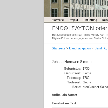
Startseite
Projekt
Einführung
Reze
ΓΝΩΘΙ ΣΑΥΤΟΝ oder 
Herausgegeben von: Karl Philipp Moritz, Karl 
Digitale Edition herausgegeben von Sheila Dick
Startseite
>
Bandnavigation
>
Band: X, 
Johann Hermann Simmen
Geburtstag:
1730
Geburtsort:
Gotha
Todestag:
1782
Todesort:
Gotha
Beruf:
preußischer Solda
Artikel als Autor:
Erwähnt im Text: