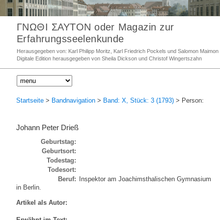
ΓΝΩΘΙ ΣΑΥΤΟΝ oder Magazin zur
Erfahrungsseelenkunde
Herausgegeben von: Karl Philipp Moritz, Karl Friedrich Pockels und Salomon Maimon
Digitale Edition herausgegeben von Sheila Dickson und Christof Wingertszahn
Startseite
>
Bandnavigation
>
Band: X, Stück: 3 (1793)
> Person:
Johann Peter Drieß
Geburtstag:
Geburtsort:
Todestag:
Todesort:
Beruf:
Inspektor am Joachimsthalischen Gymnasium
in Berlin.
Artikel als Autor:
Erwähnt im Text: