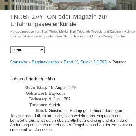
ΓΝΩΘΙ ΣΑΥΤΟΝ oder Magazin zur
Erfahrungsseelenkunde
Herausgegeben von: Karl Philipp Moritz, Karl Friedrich Pockels und Salomon Maimon
Digitale Edition herausgegeben von Sheila Dickson und Christof Wingertszahn
Startseite
>
Bandnavigation
>
Band: X, Stück: 3 (1793)
> Person:
Johann Friedrich Hähn
Geburtstag:
15. August 1710
Geburtsort:
Bayreuth
Todestag:
4. Juni 1789
Todesort:
Aurich
Beruf:
Geistlicher, Pädagoge. Erfinder der sogen.
Tabellar- oder Litteralmethode, nach welcher das Einprägen des
Lernstoffs zunächst durch übersichtliche Anordnung und dann durch
Andeutung desselben mittels der Anfangsbuchstaben der Hauptwörter
erleichtert werden sollte.