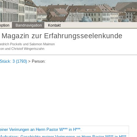
ption
Bandnavigation
Kontakt
Magazin zur Erfahrungsseelenkunde
Friedrich Pockels und Salomon Maimon
son und Christof Wingertszahn
Stück: 3 (1793)
> Person:
iner Verirrungen an Herrn Pastor W*** in H***.
 Aufsatzes: Geschichte meiner Verirrungen an Herrn Pastor W*** in H***.