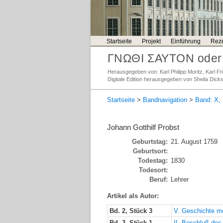
Startseite
Projekt
Einführung
Reze
ΓΝΩΘΙ ΣΑΥΤΟΝ oder 
Herausgegeben von: Karl Philipp Moritz, Karl 
Digitale Edition herausgegeben von Sheila Dick
Startseite
>
Bandnavigation
>
Band: X, 
Johann Gotthilf Probst
Geburtstag:
21. August 1759
Geburtsort:
Todestag:
1830
Todesort:
Beruf:
Lehrer
Artikel als Autor:
Bd. 2, Stück 3
V. Geschichte me
Bd. 3, Stück 1
II. Beschluß des