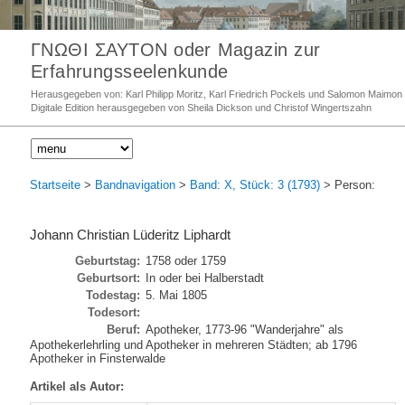
ΓΝΩΘΙ ΣΑΥΤΟΝ oder Magazin zur
Erfahrungsseelenkunde
Herausgegeben von: Karl Philipp Moritz, Karl Friedrich Pockels und Salomon Maimon
Digitale Edition herausgegeben von Sheila Dickson und Christof Wingertszahn
Startseite
>
Bandnavigation
>
Band: X, Stück: 3 (1793)
> Person:
Johann Christian Lüderitz Liphardt
Geburtstag:
1758 oder 1759
Geburtsort:
In oder bei Halberstadt
Todestag:
5. Mai 1805
Todesort:
Beruf:
Apotheker, 1773-96 "Wanderjahre" als
Apothekerlehrling und Apotheker in mehreren Städten; ab 1796
Apotheker in Finsterwalde
Artikel als Autor: