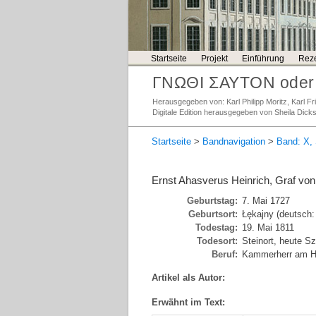
Startseite
Projekt
Einführung
Reze
ΓΝΩΘΙ ΣΑΥΤΟΝ oder 
Herausgegeben von: Karl Philipp Moritz, Karl 
Digitale Edition herausgegeben von Sheila Dick
Startseite
>
Bandnavigation
>
Band: X, 
Ernst Ahasverus Heinrich, Graf von
Geburtstag:
7. Mai 1727
Geburtsort:
Łękajny (deutsch:
Todestag:
19. Mai 1811
Todesort:
Steinort, heute Sz
Beruf:
Kammerherr am Hof 
Artikel als Autor:
Erwähnt im Text: