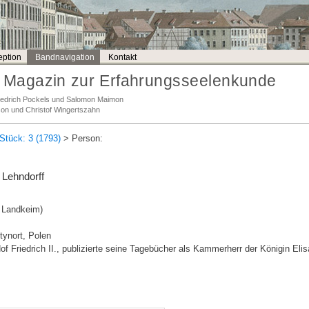
ption
Bandnavigation
Kontakt
Magazin zur Erfahrungsseelenkunde
Friedrich Pockels und Salomon Maimon
son und Christof Wingertszahn
Stück: 3 (1793)
> Person:
 Lehndorff
 Landkeim)
tynort, Polen
Friedrich II., publizierte seine Tagebücher als Kammerherr der Königin Elis