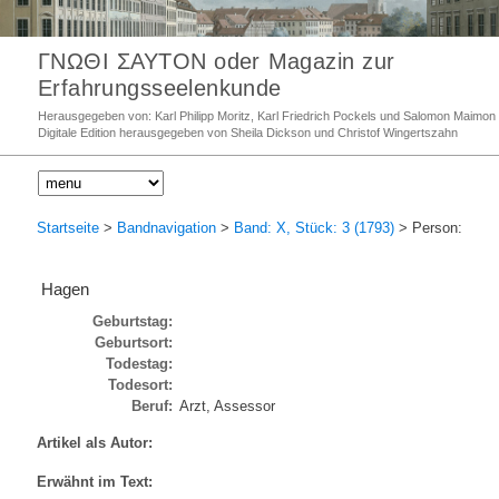
ΓΝΩΘΙ ΣΑΥΤΟΝ oder Magazin zur
Erfahrungsseelenkunde
Herausgegeben von: Karl Philipp Moritz, Karl Friedrich Pockels und Salomon Maimon
Digitale Edition herausgegeben von Sheila Dickson und Christof Wingertszahn
Startseite
>
Bandnavigation
>
Band: X, Stück: 3 (1793)
> Person:
Hagen
Geburtstag:
Geburtsort:
Todestag:
Todesort:
Beruf:
Arzt, Assessor
Artikel als Autor:
Erwähnt im Text: