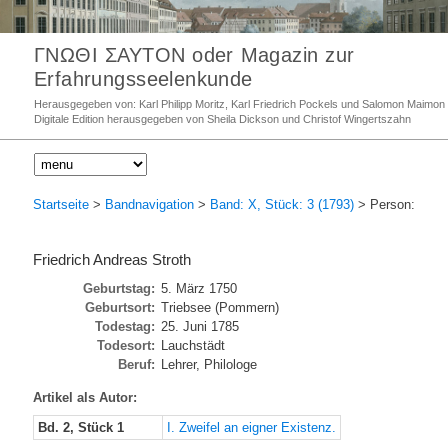
ΓΝΩΘΙ ΣΑΥΤΟΝ oder Magazin zur
Erfahrungsseelenkunde
Herausgegeben von: Karl Philipp Moritz, Karl Friedrich Pockels und Salomon Maimon
Digitale Edition herausgegeben von Sheila Dickson und Christof Wingertszahn
Startseite
>
Bandnavigation
>
Band: X, Stück: 3 (1793)
> Person:
Friedrich Andreas Stroth
Geburtstag:
5. März 1750
Geburtsort:
Triebsee (Pommern)
Todestag:
25. Juni 1785
Todesort:
Lauchstädt
Beruf:
Lehrer, Philologe
Artikel als Autor:
Bd. 2, Stück 1
I. Zweifel an eigner Existenz.