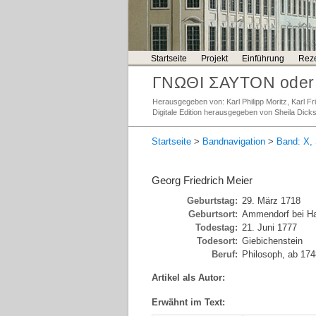
Startseite
Projekt
Einführung
Reze
ΓΝΩΘΙ ΣΑΥΤΟΝ oder 
Herausgegeben von: Karl Philipp Moritz, Karl 
Digitale Edition herausgegeben von Sheila Dick
Startseite
>
Bandnavigation
>
Band: X, 
Georg Friedrich Meier
Geburtstag:
29. März 1718
Geburtsort:
Ammendorf bei Ha
Todestag:
21. Juni 1777
Todesort:
Giebichenstein
Beruf:
Philosoph, ab 1748
Artikel als Autor:
Erwähnt im Text: