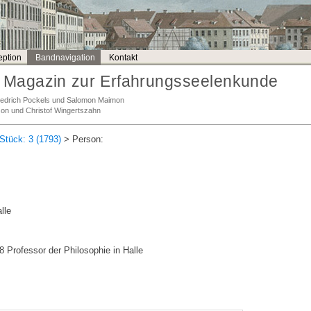
ption
Bandnavigation
Kontakt
Magazin zur Erfahrungsseelenkunde
Friedrich Pockels und Salomon Maimon
son und Christof Wingertszahn
Stück: 3 (1793)
> Person:
lle
 Professor der Philosophie in Halle