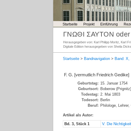
Startseite
Projekt
Einführung
Reze
ΓΝΩΘΙ ΣΑΥΤΟΝ oder 
Herausgegeben von: Karl Philipp Moritz, Karl 
Digitale Edition herausgegeben von Sheila Dick
Startseite
>
Bandnavigation
>
Band: X, 
F. G. [vermutlich Friedrich Gedike]
Geburtstag:
15. Januar 1754
Geburtsort:
Boberow (Prignitz
Todestag:
2. Mai 1803
Todesort:
Berlin
Beruf:
Philologe, Lehrer,
Artikel als Autor:
Bd. 3, Stück 1
V. Die Nichtigk