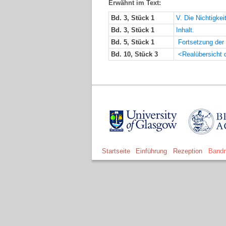
Erwähnt im Text:
Bd. 3, Stück 1
V. Die Nichtigk
Bd. 3, Stück 1
Inhalt.
Bd. 5, Stück 1
Fortsetzung der 
Bd. 10, Stück 3
<Realübersicht 
Startseite
Einführung
Rezeption
Bandn