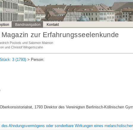
ption
Bandnavigation
Kontakt
Magazin zur Erfahrungsseelenkunde
Friedrich Pockels und Salomon Maimon
son und Christof Wingertszahn
Stück: 3 (1793)
> Person:
)
 Oberkonsistorialrat, 1793 Direktor des Vereinigten Berlinisch-Köllnischen 
eit des Ahndungsvermögens oder sonderbare Wirkungen eines melancholisch