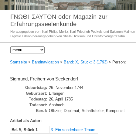
ΓΝΩΘΙ ΣΑΥΤΟΝ oder Magazin zur
Erfahrungsseelenkunde
Herausgegeben von: Karl Philipp Moritz, Karl Friedrich Pockels und Salomon Maimon
Digitale Edition herausgegeben von Sheila Dickson und Christof Wingertszahn
Startseite
>
Bandnavigation
>
Band: X, Stück: 3 (1793)
> Person:
Sigmund, Freiherr von Seckendorf
Geburtstag:
26. November 1744
Geburtsort:
Erlangen
Todestag:
26. April 1785
Todesort:
Ansbach
Beruf:
Offizier, Doplimat, Schriftsteller, Komponist
Artikel als Autor:
Bd. 5, Stück 1
3. Ein sonderbarer Traum.