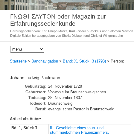
ΓΝΩΘΙ ΣΑΥΤΟΝ oder Magazin zur
Erfahrungsseelenkunde
Herausgegeben von: Karl Philipp Moritz, Karl Friedrich Pockels und Salomon Maimon
Digitale Edition herausgegeben von Sheila Dickson und Christof Wingertszahn
Startseite
>
Bandnavigation
>
Band: X, Stück: 3 (1793)
> Person:
Johann Ludwig Paulmann
Geburtstag:
24. November 1728
Geburtsort:
Vorwohle im Braunschweigischen
Todestag:
28. November 1807
Todesort:
Braunschweig
Beruf:
evangelischer Pastor in Braunschweig
Artikel als Autor:
Bd. 1, Stück 3
III. Geschichte eines taub- und
stummgebohrnen Frauenzimmers.