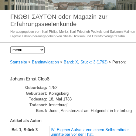
ΓΝΩΘΙ ΣΑΥΤΟΝ oder Magazin zur
Erfahrungsseelenkunde
Herausgegeben von: Karl Philipp Moritz, Karl Friedrich Pockels und Salomon Maimon
Digitale Edition herausgegeben von Sheila Dickson und Christof Wingertszahn
Startseite
>
Bandnavigation
>
Band: X, Stück: 3 (1793)
> Person:
Johann Ernst Clooß
Geburtstag:
1752
Geburtsort:
Königsberg
Todestag:
18. Mai 1783
Todesort:
Insterburg`
Beruf:
Jurist, Assistenzrat am Hofgericht in Insterburg
Artikel als Autor:
Bd. 1, Stück 3
IV. Eigener Aufsatz von einem Selbstmörder
unmittelbar vor der That.