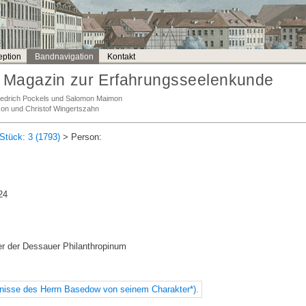
ption
Bandnavigation
Kontakt
Magazin zur Erfahrungsseelenkunde
Friedrich Pockels und Salomon Maimon
son und Christof Wingertszahn
Stück: 3 (1793)
> Person:
24
 der Dessauer Philanthropinum
dnisse des Herrn Basedow von seinem Charakter*).