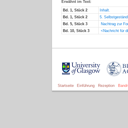
Erwähnt im Text:
Bd. 1, Stück 2
Inhalt.
Bd. 1, Stück 2
5. Selbstgestän
Bd. 5, Stück 3
Nachtrag zur For
Bd. 10, Stück 3
<Nachricht für d
Startseite
Einführung
Rezeption
Bandn