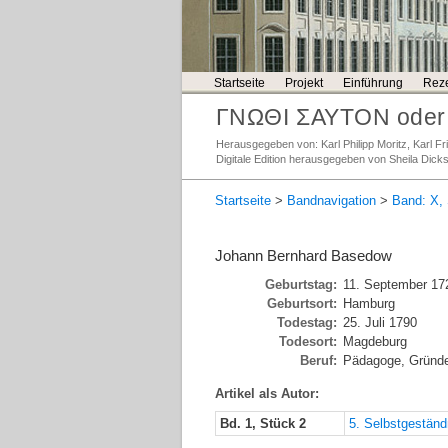
Startseite
Projekt
Einführung
Reze
ΓΝΩΘΙ ΣΑΥΤΟΝ oder 
Herausgegeben von: Karl Philipp Moritz, Karl 
Digitale Edition herausgegeben von Sheila Dick
Startseite
>
Bandnavigation
>
Band: X, 
Johann Bernhard Basedow
Geburtstag:
11. September 17
Geburtsort:
Hamburg
Todestag:
25. Juli 1790
Todesort:
Magdeburg
Beruf:
Pädagoge, Gründer
Artikel als Autor:
Bd. 1, Stück 2
5. Selbstgestän