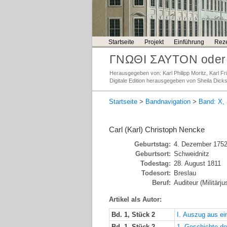
Startseite
Projekt
Einführung
Reze
ΓΝΩΘΙ ΣΑΥΤΟΝ oder 
Herausgegeben von: Karl Philipp Moritz, Karl 
Digitale Edition herausgegeben von Sheila Dick
Startseite
>
Bandnavigation
>
Band: X, 
Carl (Karl) Christoph Nencke
Geburtstag:
4. Dezember 175
Geburtsort:
Schweidnitz
Todestag:
28. August 1811
Todesort:
Breslau
Beruf:
Auditeur (Militärj
Artikel als Autor:
Bd. 1, Stück 2
I. Auszug aus ei
Bd. 1, Stück 2
1. Geschichte de