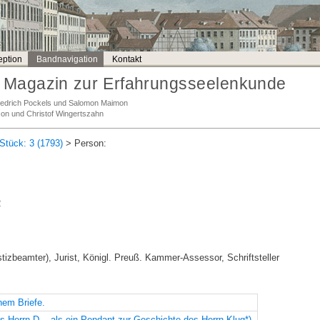
ption
Bandnavigation
Kontakt
Magazin zur Erfahrungsseelenkunde
Friedrich Pockels und Salomon Maimon
son und Christof Wingertszahn
Stück: 3 (1793)
> Person:
2
ustizbeamter), Jurist, Königl. Preuß. Kammer-Assessor, Schriftsteller
nem Briefe.
s Herrn D... als ein Pendant zur Geschichte des Herrn Klug*).