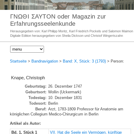
ΓΝΩΘΙ ΣΑΥΤΟΝ oder Magazin zur
Erfahrungsseelenkunde
Herausgegeben von: Karl Philipp Moritz, Karl Friedrich Pockels und Salomon Maimon
Digitale Edition herausgegeben von Sheila Dickson und Christof Wingertszahn
Startseite
>
Bandnavigation
>
Band: X, Stück: 3 (1793)
> Person:
Knape, Christoph
Geburtstag:
26. Dezember 1747
Geburtsort:
Wollin (Uckermark)
Todestag:
10. Dezember 1831
Todesort:
Berlin
Beruf:
Arzt, 1783-1809 Professor für Anatomie am
königlichen Collegium Medico-Chirurgicum in Berlin
Artikel als Autor:
Bd. 1, Stück 1
VII. Hat die Seele ein Vermögen, künftige