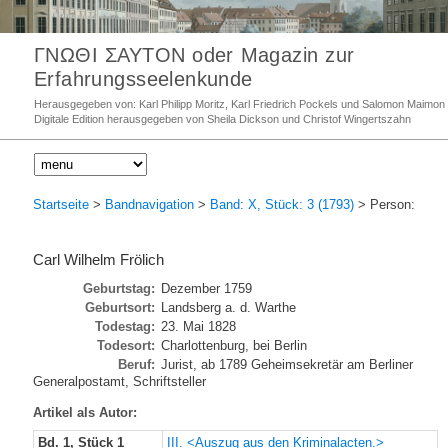
ΓΝΩΘΙ ΣΑΥΤΟΝ oder Magazin zur
Erfahrungsseelenkunde
Herausgegeben von: Karl Philipp Moritz, Karl Friedrich Pockels und Salomon Maimon
Digitale Edition herausgegeben von Sheila Dickson und Christof Wingertszahn
Startseite
>
Bandnavigation
>
Band: X, Stück: 3 (1793)
> Person:
Carl Wilhelm Frölich
Geburtstag:
Dezember 1759
Geburtsort:
Landsberg a. d. Warthe
Todestag:
23. Mai 1828
Todesort:
Charlottenburg, bei Berlin
Beruf:
Jurist, ab 1789 Geheimsekretär am Berliner
Generalpostamt, Schriftsteller
Artikel als Autor:
Bd. 1, Stück 1
III. <Auszug aus den Kriminalacten.>