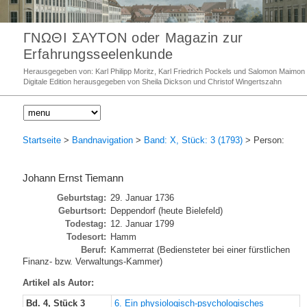
ΓΝΩΘΙ ΣΑΥΤΟΝ oder Magazin zur
Erfahrungsseelenkunde
Herausgegeben von: Karl Philipp Moritz, Karl Friedrich Pockels und Salomon Maimon
Digitale Edition herausgegeben von Sheila Dickson und Christof Wingertszahn
Startseite
>
Bandnavigation
>
Band: X, Stück: 3 (1793)
> Person:
Johann Ernst Tiemann
Geburtstag:
29. Januar 1736
Geburtsort:
Deppendorf (heute Bielefeld)
Todestag:
12. Januar 1799
Todesort:
Hamm
Beruf:
Kammerrat (Bediensteter bei einer fürstlichen
Finanz- bzw. Verwaltungs-Kammer)
Artikel als Autor:
Bd. 4, Stück 3
6. Ein physiologisch-psychologisches