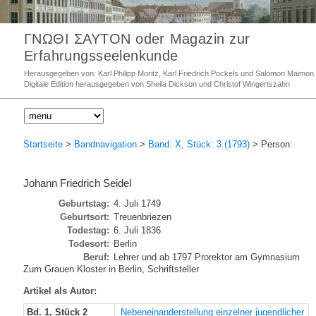
ΓΝΩΘΙ ΣΑΥΤΟΝ oder Magazin zur
Erfahrungsseelenkunde
Herausgegeben von: Karl Philipp Moritz, Karl Friedrich Pockels und Salomon Maimon
Digitale Edition herausgegeben von Sheila Dickson und Christof Wingertszahn
Startseite
>
Bandnavigation
>
Band: X, Stück: 3 (1793)
> Person:
Johann Friedrich Seidel
Geburtstag:
4. Juli 1749
Geburtsort:
Treuenbriezen
Todestag:
6. Juli 1836
Todesort:
Berlin
Beruf:
Lehrer und ab 1797 Prorektor am Gymnasium
Zum Grauen Kloster in Berlin, Schriftsteller
Artikel als Autor:
Bd. 1, Stück 2
Nebeneinanderstellung einzelner jugendlicher