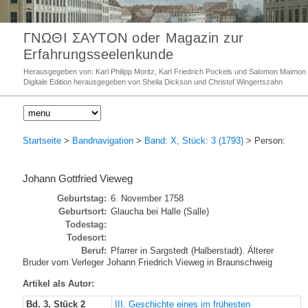
ΓΝΩΘΙ ΣΑΥΤΟΝ oder Magazin zur
Erfahrungsseelenkunde
Herausgegeben von: Karl Philipp Moritz, Karl Friedrich Pockels und Salomon Maimon
Digitale Edition herausgegeben von Sheila Dickson und Christof Wingertszahn
Startseite
>
Bandnavigation
>
Band: X, Stück: 3 (1793)
> Person:
Johann Gottfried Vieweg
Geburtstag:
6. November 1758
Geburtsort:
Glaucha bei Halle (Salle)
Todestag:
Todesort:
Beruf:
Pfarrer in Sargstedt (Halberstadt). Älterer
Bruder vom Verleger Johann Friedrich Vieweg in Braunschweig
Artikel als Autor:
Bd. 3, Stück 2
III. Geschichte eines im frühesten