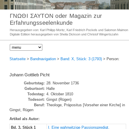
ΓΝΩΘΙ ΣΑΥΤΟΝ oder Magazin zur
Erfahrungsseelenkunde
Herausgegeben von: Karl Philipp Moritz, Karl Friedrich Pockels und Salomon Maimon
Digitale Edition herausgegeben von Sheila Dickson und Christof Wingertszahn
Startseite
>
Bandnavigation
>
Band: X, Stück: 3 (1793)
> Person:
Johann Gottlieb Picht
Geburtstag:
28. November 1736
Geburtsort:
Halle
Todestag:
4. Oktober 1810
Todesort:
Gingst (Rügen)
Beruf:
Theologe, Präpositus [Vorseher einer Kirche] in
Gingst, Rügen
Artikel als Autor:
Bd. 3, Stück 1
I. Eine wahnwitzige Passionspredigt.