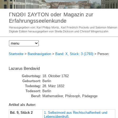
ΓΝΩΘΙ ΣΑΥΤΟΝ oder Magazin zur
Erfahrungsseelenkunde
Herausgegeben von: Karl Philipp Moritz, Karl Friedrich Pockels und Salomon Maimon
Digitale Edition herausgegeben von Sheila Dickson und Christof Wingertszahn
Startseite
>
Bandnavigation
>
Band: X, Stück: 3 (1793)
> Person:
Lazarus Bendavid
Geburtstag:
18. Oktober 1762
Geburtsort:
Berlin
Todestag:
28. März 1832
Todesort:
Berlin
Beruf:
Mathematiker, Philosoph, Pädagoge
Artikel als Autor:
Bd. 9, Stück 2
1. Selbstmord aus Rechtschaffenheit und
Lebensüberdruß.