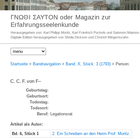
ΓΝΩΘΙ ΣΑΥΤΟΝ oder Magazin zur
Erfahrungsseelenkunde
Herausgegeben von: Karl Philipp Moritz, Karl Friedrich Pockels und Salomon Maimon
Digitale Edition herausgegeben von Sheila Dickson und Christof Wingertszahn
Startseite
>
Bandnavigation
>
Band: X, Stück: 3 (1793)
> Person:
C. C. F. von F–
Geburtstag:
Geburtsort:
Todestag:
Todesort:
Beruf:
Legationsrat
Artikel als Autor:
Bd. 6, Stück 1
2. Ein Schreiben an den Herrn Prof. Moritz.