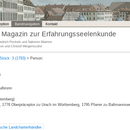
ption
Bandnavigation
Kontakt
Magazin zur Erfahrungsseelenkunde
Friedrich Pockels und Salomon Maimon
son und Christof Wingertszahn
Stück: 3 (1793)
> Person:
s
ulbronn
temberg)
 1778 Oberpräceptor zu Urach im Württemberg, 1795 Pfarrer zu Baltmannswei
ische Landchartenhändler.