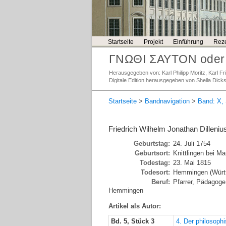
Startseite
Projekt
Einführung
Reze
ΓΝΩΘΙ ΣΑΥΤΟΝ oder 
Herausgegeben von: Karl Philipp Moritz, Karl 
Digitale Edition herausgegeben von Sheila Dick
Startseite
>
Bandnavigation
>
Band: X, 
Friedrich Wilhelm Jonathan Dilleniu
Geburtstag:
24. Juli 1754
Geburtsort:
Knittlingen bei Ma
Todestag:
23. Mai 1815
Todesort:
Hemmingen (Würt
Beruf:
Pfarrer, Pädagoge,
Hemmingen
Artikel als Autor:
Bd. 5, Stück 3
4. Der philosoph