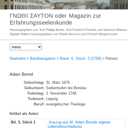
ΓΝΩΘΙ ΣΑΥΤΟΝ oder Magazin zur
Erfahrungsseelenkunde
Herausgegeben von: Karl Philipp Moritz, Karl Friedrich Pockels und Salomon Maimon
Digitale Edition herausgegeben von Sheila Dickson und Christof Wingertszahn
Startseite
>
Bandnavigation
>
Band: X, Stück: 3 (1793)
> Person:
Adam Bernd
Geburtstag:
31. März 1676
Geburtsort:
Siebenhufen bei Breslau
Todestag:
2. November 1748
Todesort:
Leipzig
Beruf:
evangelischer Theologe
Artikel als Autor:
Bd. 5, Stück 1
Auszug aus M. Adam Bernds eigener
Lebensbeschreibung