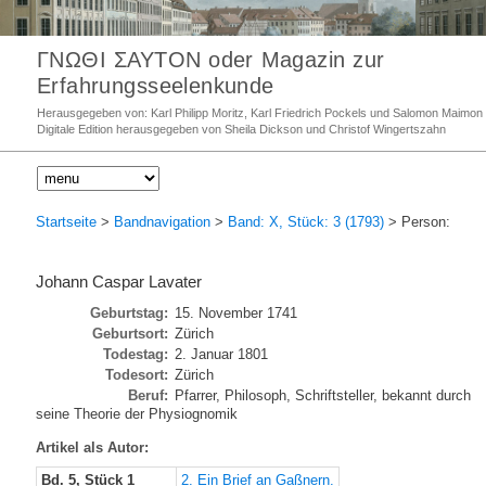
ΓΝΩΘΙ ΣΑΥΤΟΝ oder Magazin zur
Erfahrungsseelenkunde
Herausgegeben von: Karl Philipp Moritz, Karl Friedrich Pockels und Salomon Maimon
Digitale Edition herausgegeben von Sheila Dickson und Christof Wingertszahn
Startseite
>
Bandnavigation
>
Band: X, Stück: 3 (1793)
> Person:
Johann Caspar Lavater
Geburtstag:
15. November 1741
Geburtsort:
Zürich
Todestag:
2. Januar 1801
Todesort:
Zürich
Beruf:
Pfarrer, Philosoph, Schriftsteller, bekannt durch
seine Theorie der Physiognomik
Artikel als Autor:
Bd. 5, Stück 1
2. Ein Brief an Gaßnern.