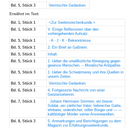
Bd. 5, Stück 3
Vermischte Gedanken.
Erwähnt im Text:
Bd. 1, Stück 1
<Zur Seelenzeichenkunde.>
Bd. 1, Stück 3
V. Einige Reflexionen über den
vorhergehenden Aufsatz.
Bd. 5, Stück 1
- A - J - K - Bekenntnisse.
Bd. 5, Stück 1
2. Ein Brief an Gaßnern.
Bd. 5, Stück 1
Inhalt.
Bd. 5, Stück 1
1. Ueber die unwillkürliche Abneigung gegen
gewisse Menschen. – Moralische Antipathie.
Bd. 5, Stück 3
1. Ueber die Schwärmerey und ihre Quellen in
unsern Zeiten.
Bd. 5, Stück 3
Vermischte Gedanken.
Bd. 6, Stück 1
4. Fortgesezte Nachricht von einer
Geisterseherinn.
Bd. 7, Stück 1
Johann Herrmann Simmen, ein braver
Soldat, ein zärtlicher Vater, liebreicher Gatte,
ehrbarer, ordentlicher, stiller Bürger und — —
kaltblütiger Mörder seiner Anverwandten.
Bd. 8, Stück 3
5. Anmerkungen und Berichtigungen zu dem
Magazin zur Erfahrungsseelenkunde.