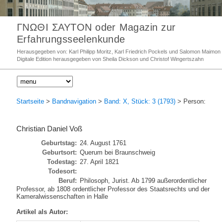
ΓΝΩΘΙ ΣΑΥΤΟΝ oder Magazin zur
Erfahrungsseelenkunde
Herausgegeben von: Karl Philipp Moritz, Karl Friedrich Pockels und Salomon Maimon
Digitale Edition herausgegeben von Sheila Dickson und Christof Wingertszahn
Startseite
>
Bandnavigation
>
Band: X, Stück: 3 (1793)
> Person:
Christian Daniel Voß
Geburtstag:
24. August 1761
Geburtsort:
Querum bei Braunschweig
Todestag:
27. April 1821
Todesort:
Beruf:
Philosoph, Jurist. Ab 1799 außerordentlicher
Professor, ab 1808 ordentlicher Professor des Staatsrechts und der
Kameralwissenschaften in Halle
Artikel als Autor: