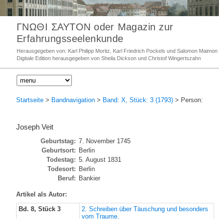
ΓΝΩΘΙ ΣΑΥΤΟΝ oder Magazin zur
Erfahrungsseelenkunde
Herausgegeben von: Karl Philipp Moritz, Karl Friedrich Pockels und Salomon Maimon
Digitale Edition herausgegeben von Sheila Dickson und Christof Wingertszahn
Startseite
>
Bandnavigation
>
Band: X, Stück: 3 (1793)
> Person:
Joseph Veit
Geburtstag:
7. November 1745
Geburtsort:
Berlin
Todestag:
5. August 1831
Todesort:
Berlin
Beruf:
Bankier
Artikel als Autor:
Bd. 8, Stück 3
2. Schreiben über Täuschung und besonders
vom Traume.