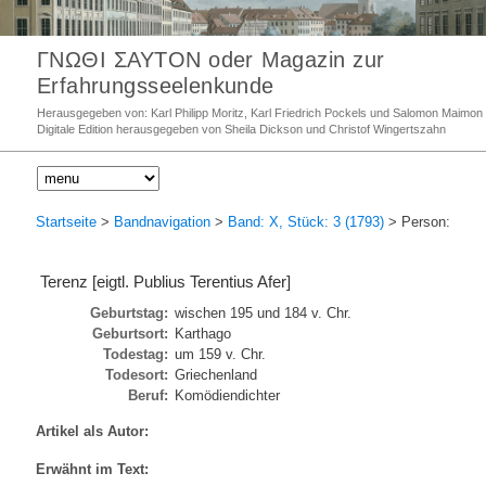
ΓΝΩΘΙ ΣΑΥΤΟΝ oder Magazin zur
Erfahrungsseelenkunde
Herausgegeben von: Karl Philipp Moritz, Karl Friedrich Pockels und Salomon Maimon
Digitale Edition herausgegeben von Sheila Dickson und Christof Wingertszahn
Startseite
>
Bandnavigation
>
Band: X, Stück: 3 (1793)
> Person:
Terenz [eigtl. Publius Terentius Afer]
Geburtstag:
wischen 195 und 184 v. Chr.
Geburtsort:
Karthago
Todestag:
um 159 v. Chr.
Todesort:
Griechenland
Beruf:
Komödiendichter
Artikel als Autor:
Erwähnt im Text: