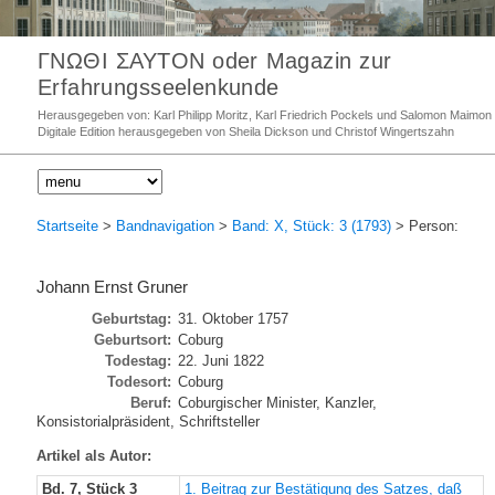
ΓΝΩΘΙ ΣΑΥΤΟΝ oder Magazin zur
Erfahrungsseelenkunde
Herausgegeben von: Karl Philipp Moritz, Karl Friedrich Pockels und Salomon Maimon
Digitale Edition herausgegeben von Sheila Dickson und Christof Wingertszahn
Startseite
>
Bandnavigation
>
Band: X, Stück: 3 (1793)
> Person:
Johann Ernst Gruner
Geburtstag:
31. Oktober 1757
Geburtsort:
Coburg
Todestag:
22. Juni 1822
Todesort:
Coburg
Beruf:
Coburgischer Minister, Kanzler,
Konsistorialpräsident, Schriftsteller
Artikel als Autor:
Bd. 7, Stück 3
1. Beitrag zur Bestätigung des Satzes, daß