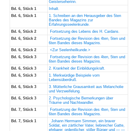
Geisterseherinn.
Bd. 6, Stück 1
Inhalt.
Bd. 6, Stück 1
1. Schreiben an den Herausgeber des 5ten
Bandes des Magazins zur
Erfahrungsseelenkunde.
Bd. 6, Stück 2
Fortsetzung des Lebens des H. Cardans.
Bd. 6, Stück 2
Fortsetzung der Revision des 4ten, 5ten und
6ten Bandes dieses Magazins.
Bd. 6, Stück 2
<Zur Seelenheilkunde.>
Bd. 6, Stück 3
Fortsetzung der Revision des 4ten, 5ten und
6ten Bandes dieses Magazins.
Bd. 6, Stück 3
2. Krankheit der Einbildungskraft.
Bd. 6, Stück 3
1. Merkwürdige Beispiele vom
Lebensüberdruß.
Bd. 6, Stück 3
3. Mütterliche Grausamkeit aus Melancholie
und Verzweifelung.
Bd. 6, Stück 3
2. Psychologische Bemerkungen über
Träume und Nachtwandler.
Bd. 7, Stück 1
Fortsetzung der Revision des 4ten, 5ten und
6ten Bandes dieses Magazins.
Bd. 7, Stück 1
Johann Herrmann Simmen, ein braver
Soldat, ein zärtlicher Vater, liebreicher Gatte,
ehrbarer, ordentlicher, stiller Bürger und — —