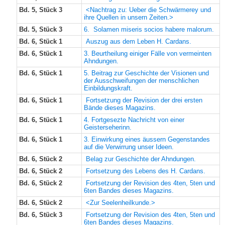
Bd. 5, Stück 3
<Nachtrag zu: Ueber die Schwärmerey und
ihre Quellen in unsern Zeiten.>
Bd. 5, Stück 3
6. Solamen miseris socios habere malorum.
Bd. 6, Stück 1
Auszug aus dem Leben H. Cardans.
Bd. 6, Stück 1
3. Beurtheilung einiger Fälle von vermeinten
Ahndungen.
Bd. 6, Stück 1
5. Beitrag zur Geschichte der Visionen und
der Ausschweifungen der menschlichen
Einbildungskraft.
Bd. 6, Stück 1
Fortsetzung der Revision der drei ersten
Bände dieses Magazins.
Bd. 6, Stück 1
4. Fortgesezte Nachricht von einer
Geisterseherinn.
Bd. 6, Stück 1
3. Einwirkung eines äussern Gegenstandes
auf die Verwirrung unser Ideen.
Bd. 6, Stück 2
Belag zur Geschichte der Ahndungen.
Bd. 6, Stück 2
Fortsetzung des Lebens des H. Cardans.
Bd. 6, Stück 2
Fortsetzung der Revision des 4ten, 5ten und
6ten Bandes dieses Magazins.
Bd. 6, Stück 2
<Zur Seelenheilkunde.>
Bd. 6, Stück 3
Fortsetzung der Revision des 4ten, 5ten und
6ten Bandes dieses Magazins.