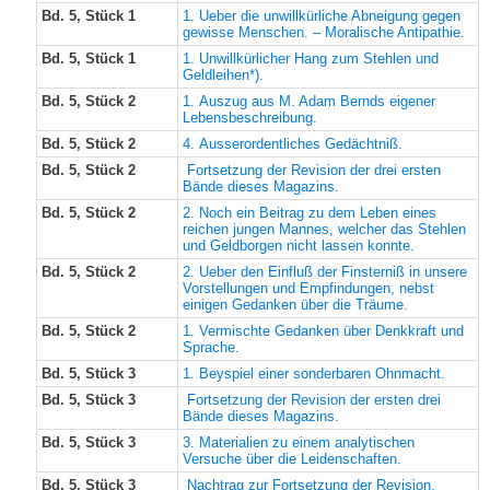
Bd. 5, Stück 1
1. Ueber die unwillkürliche Abneigung gegen
gewisse Menschen. – Moralische Antipathie.
Bd. 5, Stück 1
1. Unwillkürlicher Hang zum Stehlen und
Geldleihen*).
Bd. 5, Stück 2
1. Auszug aus M. Adam Bernds eigener
Lebensbeschreibung.
Bd. 5, Stück 2
4. Ausserordentliches Gedächtniß.
Bd. 5, Stück 2
Fortsetzung der Revision der drei ersten
Bände dieses Magazins.
Bd. 5, Stück 2
2. Noch ein Beitrag zu dem Leben eines
reichen jungen Mannes, welcher das Stehlen
und Geldborgen nicht lassen konnte.
Bd. 5, Stück 2
2. Ueber den Einfluß der Finsterniß in unsere
Vorstellungen und Empfindungen, nebst
einigen Gedanken über die Träume.
Bd. 5, Stück 2
1. Vermischte Gedanken über Denkkraft und
Sprache.
Bd. 5, Stück 3
1. Beyspiel einer sonderbaren Ohnmacht.
Bd. 5, Stück 3
Fortsetzung der Revision der ersten drei
Bände dieses Magazins.
Bd. 5, Stück 3
3. Materialien zu einem analytischen
Versuche über die Leidenschaften.
Bd. 5, Stück 3
Nachtrag zur Fortsetzung der Revision.