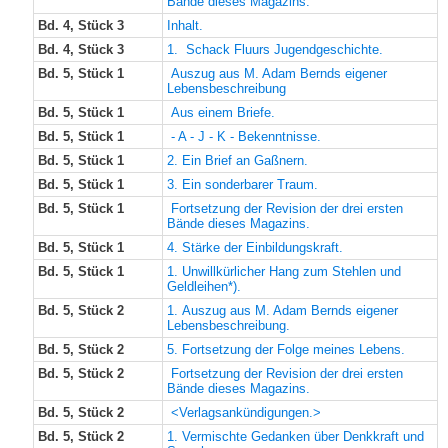
Bände dieses Magazins.
Bd. 4, Stück 3
Inhalt.
Bd. 4, Stück 3
1. Schack Fluurs Jugendgeschichte.
Bd. 5, Stück 1
Auszug aus M. Adam Bernds eigener
Lebensbeschreibung
Bd. 5, Stück 1
Aus einem Briefe.
Bd. 5, Stück 1
- A - J - K - Bekenntnisse.
Bd. 5, Stück 1
2. Ein Brief an Gaßnern.
Bd. 5, Stück 1
3. Ein sonderbarer Traum.
Bd. 5, Stück 1
Fortsetzung der Revision der drei ersten
Bände dieses Magazins.
Bd. 5, Stück 1
4. Stärke der Einbildungskraft.
Bd. 5, Stück 1
1. Unwillkürlicher Hang zum Stehlen und
Geldleihen*).
Bd. 5, Stück 2
1. Auszug aus M. Adam Bernds eigener
Lebensbeschreibung.
Bd. 5, Stück 2
5. Fortsetzung der Folge meines Lebens.
Bd. 5, Stück 2
Fortsetzung der Revision der drei ersten
Bände dieses Magazins.
Bd. 5, Stück 2
<Verlagsankündigungen.>
Bd. 5, Stück 2
1. Vermischte Gedanken über Denkkraft und