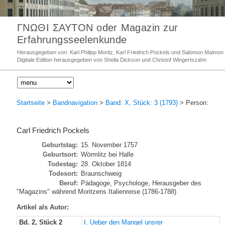
ΓΝΩΘΙ ΣΑΥΤΟΝ oder Magazin zur
Erfahrungsseelenkunde
Herausgegeben von: Karl Philipp Moritz, Karl Friedrich Pockels und Salomon Maimon
Digitale Edition herausgegeben von Sheila Dickson und Christof Wingertszahn
Startseite
>
Bandnavigation
>
Band: X, Stück: 3 (1793)
> Person:
Carl Friedrich Pockels
Geburtstag:
15. November 1757
Geburtsort:
Wörmlitz bei Halle
Todestag:
28. Oktober 1814
Todesort:
Braunschweig
Beruf:
Pädagoge, Psychologe, Herausgeber des
"Magazins" während Moritzens Italienreise (1786-1788)
Artikel als Autor:
Bd. 2, Stück 2
I. Ueber den Mangel unsrer