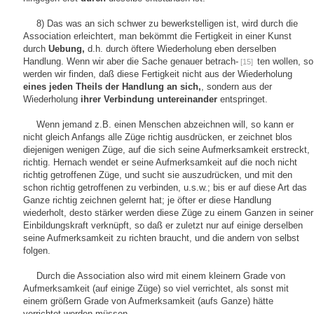
8) Das was an sich schwer zu bewerkstelligen ist, wird durch die
Association erleichtert, man bekömmt die Fertigkeit in einer Kunst
durch
Uebung,
d.h. durch öftere Wiederholung eben derselben
Handlung. Wenn wir aber die Sache genauer betrach-
ten wollen, so
[15]
werden wir finden, daß diese Fertigkeit nicht aus der Wiederholung
eines jeden Theils der Handlung an sich,
, sondern aus der
Wiederholung
ihrer Verbindung untereinander
entspringet.
Wenn jemand z.B. einen Menschen abzeichnen will, so kann er
nicht gleich Anfangs alle Züge richtig ausdrücken, er zeichnet blos
diejenigen wenigen Züge, auf die sich seine Aufmerksamkeit erstreckt,
richtig. Hernach wendet er seine Aufmerksamkeit auf die noch nicht
richtig getroffenen Züge, und sucht sie auszudrücken, und mit den
schon richtig getroffenen zu verbinden, u.s.w.; bis er auf diese Art das
Ganze richtig zeichnen gelernt hat; je öfter er diese Handlung
wiederholt, desto stärker werden diese Züge zu einem Ganzen in seiner
Einbildungskraft verknüpft, so daß er zuletzt nur auf einige derselben
seine Aufmerksamkeit zu richten braucht, und die andern von selbst
folgen.
Durch die Association also wird mit einem kleinern Grade von
Aufmerksamkeit (auf einige Züge) so viel verrichtet, als sonst mit
einem größern Grade von Aufmerksamkeit (aufs Ganze) hätte
verrichtet werden müssen.