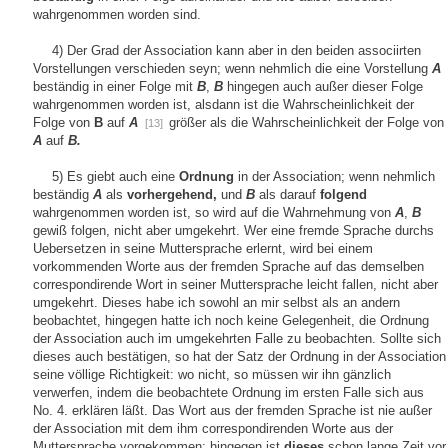
wahrgenommen worden sind.
4) Der Grad der Association kann aber in den beiden associirten
Vorstellungen verschieden seyn; wenn nehmlich die eine Vorstellung
A
beständig in einer Folge mit
B
,
B
hingegen auch außer dieser Folge
wahrgenommen worden ist, alsdann ist die Wahrscheinlichkeit der
Folge von
B
auf
A
größer als die Wahrscheinlichkeit der Folge von
[13]
A
auf
B.
5) Es giebt auch eine
Ordnung
in der Association; wenn nehmlich
beständig
A
als
vorhergehend,
und
B
als darauf
folgend
wahrgenommen worden ist, so wird auf die Wahrnehmung von
A
,
B
gewiß folgen, nicht aber umgekehrt. Wer eine fremde Sprache durchs
Uebersetzen in seine Muttersprache erlernt, wird bei einem
vorkommenden Worte aus der fremden Sprache auf das demselben
correspondirende Wort in seiner Muttersprache leicht fallen, nicht aber
umgekehrt. Dieses habe ich sowohl an mir selbst als an andern
beobachtet, hingegen hatte ich noch keine Gelegenheit, die Ordnung
der Association auch im umgekehrten Falle zu beobachten. Sollte sich
dieses auch bestätigen, so hat der Satz der Ordnung in der Association
seine völlige Richtigkeit: wo nicht, so müssen wir ihn gänzlich
verwerfen, indem die beobachtete Ordnung im ersten Falle sich aus
No. 4. erklären läßt. Das Wort aus der fremden Sprache ist nie außer
der Association mit dem ihm correspondirenden Worte aus der
Muttersprache vorgekommen; hingegen ist
dieses
schon lange Zeit vor