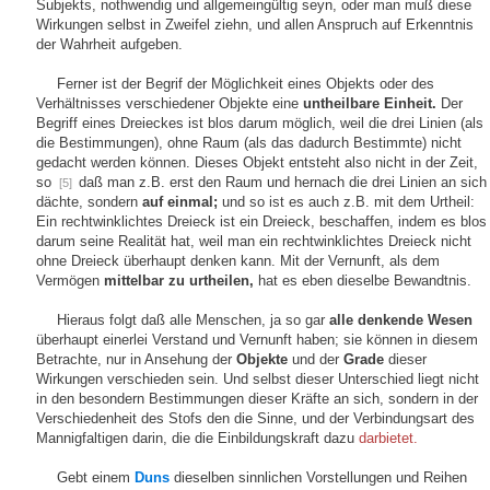
Subjekts, nothwendig und allgemeingültig seyn, oder man muß diese
Wirkungen selbst in Zweifel ziehn, und allen Anspruch auf Erkenntnis
der Wahrheit aufgeben.
Ferner ist der Begrif der Möglichkeit eines Objekts oder des
Verhältnisses verschiedener Objekte eine
untheilbare Einheit.
Der
Begriff eines Dreieckes ist blos darum möglich, weil die drei Linien (als
die Bestimmungen), ohne Raum (als das dadurch Bestimmte) nicht
gedacht werden können. Dieses Objekt entsteht also nicht in der Zeit,
so
daß man z.B. erst den Raum und hernach die drei Linien an sich
[5]
dächte, sondern
auf einmal;
und so ist es auch z.B. mit dem Urtheil:
Ein rechtwinklichtes Dreieck ist ein Dreieck, beschaffen, indem es blos
darum seine Realität hat, weil man ein rechtwinklichtes Dreieck nicht
ohne Dreieck überhaupt denken kann. Mit der Vernunft, als dem
Vermögen
mittelbar zu urtheilen,
hat es eben dieselbe Bewandtnis.
Hieraus folgt daß alle Menschen, ja so gar
alle denkende Wesen
überhaupt einerlei Verstand und Vernunft haben; sie können in diesem
Betrachte, nur in Ansehung der
Objekte
und der
Grade
dieser
Wirkungen verschieden sein. Und selbst dieser Unterschied liegt nicht
in den besondern Bestimmungen dieser Kräfte an sich, sondern in der
Verschiedenheit des Stofs den die Sinne, und der Verbindungsart des
Mannigfaltigen darin, die die Einbildungskraft dazu
darbietet.
Gebt einem
Duns
dieselben sinnlichen Vorstellungen und Reihen