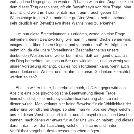
vorhandene Dinge gehalten werden. 2) haben wir in dem Augenblicke in
dem dieser Trug geschiehet, oft ein Bewußtseyn von dem Truge. Man
träumt, und weiß im Traume, daß man träumt; auch geben
[18]
Wahnsinnige in dem Zustande ihrer größten Verrücktheit manchmal
sehr deutlich ein Bewußtseyn ihres Wahnsinnes zu erkennen.
Um nun diese Erscheinungen zu erklären, werde ich eine Frage
aufwerfen, deren Beantwortung, wie man mit einem Blicke sehen wird,
einiges Licht über diesen Gegenstand verbreiten muß. Es frägt sich
nehmlich: da alle unsre Vorstellungen Beschaffenheiten unsers
denkenden Wesens sind, woher kommt es, daß wir irgend etwas als
ein Ding betrachten, welches außer uns wirklich ist, und so wenig von
unsrer Vorstellung abhängt, daß es noch fortdauern kann, wenn auch
unser denkendes Wesen, und mit ihm alle unsre Gedanken zernichtet
werden sollten?
Ehe ich weiter rücke, bemerke ich noch, daß zur gegenwärtigen
Absicht eine blos psychologische Beantwortung dieser Frage
hinreichend ist; eine metaphysische Beantwortung aber zu nichts
dienen würde. Man verlangt hier keine Beweise für die Wirklichkeit der
außer uns befindlichen Dinge, sondern man will blos die Wege welche
uns zu dieser Vorstellungsart leiten, und die psychologischen Gesetze
kennen, nach denen wir etwas für außer uns wirklich halten; und dieses
darum, damit wir die Täuschung welche im Traume und in der
Verrüktheit vorgehet, desto besser einsehen mögen.