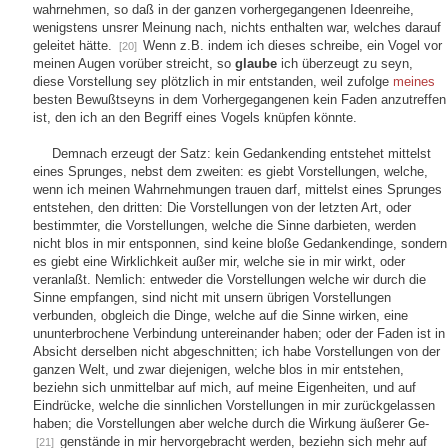
wahrnehmen, so daß in der ganzen vorhergegangenen Ideenreihe,
wenigstens unsrer Meinung nach, nichts enthalten war, welches darauf
geleitet hätte.
Wenn z.B. indem ich dieses schreibe, ein Vogel vor
[20]
meinen Augen vorüber streicht, so
glaube
ich überzeugt zu seyn,
diese Vorstellung sey plötzlich in mir entstanden, weil zufolge
meines
besten Bewußtseyns in dem Vorhergegangenen kein Faden anzutreffen
ist, den ich an den Begriff eines Vogels knüpfen könnte.
Demnach erzeugt der Satz: kein Gedankending entstehet mittelst
eines Sprunges, nebst dem zweiten: es giebt Vorstellungen, welche,
wenn ich meinen Wahrnehmungen trauen darf, mittelst eines Sprunges
entstehen, den dritten: Die Vorstellungen von der letzten Art, oder
bestimmter, die Vorstellungen, welche die Sinne darbieten, werden
nicht blos in mir entsponnen, sind keine bloße Gedankendinge, sondern
es giebt eine Wirklichkeit außer mir, welche sie in mir wirkt, oder
veranlaßt. Nemlich: entweder die Vorstellungen welche wir durch die
Sinne empfangen, sind nicht mit unsern übrigen Vorstellungen
verbunden, obgleich die Dinge, welche auf die Sinne wirken, eine
ununterbrochene Verbindung untereinander haben; oder der Faden ist in
Absicht derselben nicht abgeschnitten; ich habe Vorstellungen von der
ganzen Welt, und zwar diejenigen, welche blos in mir entstehen,
beziehn sich unmittelbar auf mich, auf meine Eigenheiten, und auf
Eindrücke, welche die sinnlichen Vorstellungen in mir zurückgelassen
haben; die Vorstellungen aber welche durch die Wirkung äußerer Ge-
genstände in mir hervorgebracht werden, beziehn sich mehr auf
[21]