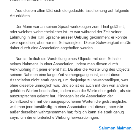
Aus diesem allen läßt sich die gedachte Erscheinung auf folgende
Art erklären.
Der Mann war an seinen Sprachwerkzeugen zum Theil gelähmt,
oder welches wahrscheinlicher ist, er war während der Zeit seiner
Lähmung in der
Sprache
ausser Uebung
gekommen; er konnte
[16]
zwar sprechen, aber nur mit Schwierigkeit. Dieser Schwierigkeit mußte
daher durch eine Association abgeholfen werden.
Nun ist freilich die Vorstellung eines Objects mit dem Schalle
seines Nahmens in einer Association, indem man diesen durch
Verknüpfung mit jener erlernt hat. Da aber die Vorstellung des Objects
seinem Nahmen eine lange Zeit vorhergegangen ist, so ist diese
Association nicht stark genug, um dasjenige zu bewerkstelligen, was
ohne dieselbe unmöglich war. Und so ist es auch mit den von andern
gehörten Worten beschaffen, indem man die Worte eher gehört, als sie
auszusprechen gelernt hat. Hingegen ist die Association der
Schriftzeichen, mit den ausgesprochenen Worten die größtmögliche,
weil man jene
beständig
in einer Association mit diesen, aber
nie
außer derselben wahrgenommen hat; folglich kann sie stark genug
seyn, um die erforderliche Wirkung hervorzubringen.
Salomon Maimon.