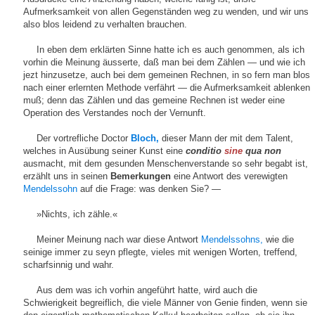
Aufmerksamkeit von allen Gegenständen weg zu wenden, und wir uns
also blos leidend zu verhalten brauchen.
In eben dem erklärten Sinne hatte ich es auch genommen, als ich
vorhin die Meinung äusserte, daß man bei dem Zählen — und wie ich
jezt hinzusetze, auch bei dem gemeinen Rechnen, in so fern man blos
nach einer erlernten Methode verfährt — die Aufmerksamkeit ablenken
muß; denn das Zählen und das gemeine Rechnen ist weder eine
Operation des Verstandes noch der Vernunft.
Der vortrefliche Doctor
Bloch,
dieser Mann der mit dem Talent,
welches in Ausübung seiner Kunst eine
conditio
sine
qua non
ausmacht, mit dem gesunden Menschenverstande so sehr begabt ist,
erzählt uns in seinen
Bemerkungen
eine Antwort des verewigten
Mendelssohn
auf die Frage: was denken Sie? —
»Nichts, ich zähle.«
Meiner Meinung nach war diese Antwort
Mendelssohns,
wie die
seinige immer zu seyn pflegte, vieles mit wenigen Worten, treffend,
scharfsinnig und wahr.
Aus dem was ich vorhin angeführt hatte, wird auch die
Schwierigkeit begreiflich, die viele Männer von Genie finden, wenn sie