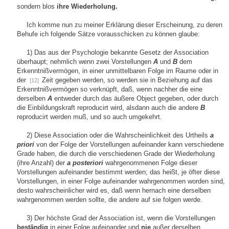
sondern blos
ihre Wiederholung.
Ich komme nun zu meiner Erklärung dieser Erscheinung, zu deren
Behufe ich folgende Sätze vorausschicken zu können glaube:
1) Das aus der Psychologie bekannte Gesetz der Association
überhaupt; nehmlich wenn zwei Vorstellungen
A
und
B
dem
Erkenntnißvermögen, in einer unmittelbaren Folge im Raume oder in
der
Zeit gegeben werden, so werden sie in Beziehung auf das
[12]
Erkenntnißvermögen so verknüpft, daß, wenn nachher die eine
derselben
A
entweder durch das äußere Object gegeben, oder durch
die Einbildungskraft reproducirt wird, alsdann auch die andere
B
reproducirt werden muß, und so auch umgekehrt.
2) Diese Association oder die Wahrscheinlichkeit des Urtheils
a
priori
von der Folge der Vorstellungen aufeinander kann verschiedene
Grade haben, die durch die verschiedenen Grade der Wiederholung
(ihre Anzahl) der
a posteriori
wahrgenommenen Folge dieser
Vorstellungen aufeinander bestimmt werden; das heißt, je öfter diese
Vorstellungen, in einer Folge aufeinander wahrgenommen worden sind,
desto wahrscheinlicher wird es, daß wenn hernach eine derselben
wahrgenommen werden sollte, die andere auf sie folgen werde.
3) Der höchste Grad der Association ist, wenn die Vorstellungen
beständig
in einer Folge aufeinander und
nie
außer derselben