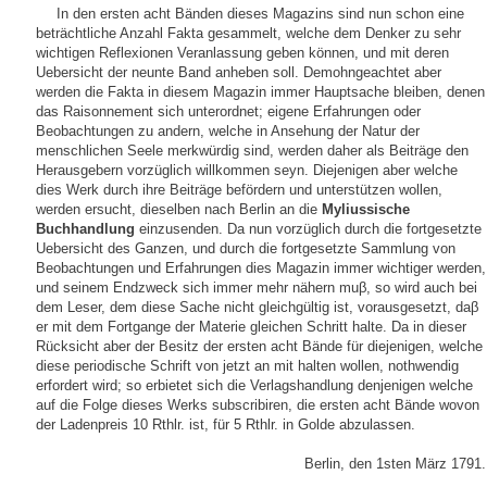
In den ersten acht Bänden dieses Magazins sind nun schon eine
beträchtliche Anzahl Fakta gesammelt, welche dem Denker zu sehr
wichtigen Reflexionen Veranlassung geben können, und mit deren
Uebersicht der neunte Band anheben soll. Demohngeachtet aber
werden die Fakta in diesem Magazin immer Hauptsache bleiben, denen
das Raisonnement sich unterordnet; eigene Erfahrungen oder
Beobachtungen zu andern, welche in Ansehung der Natur der
menschlichen Seele merkwürdig sind, werden daher als Beiträge den
Herausgebern vorzüglich willkommen seyn. Diejenigen aber welche
dies Werk durch ihre Beiträge befördern und unterstützen wollen,
werden ersucht, dieselben nach Berlin an die
Myliussische
Buchhandlung
einzusenden. Da nun vorzüglich durch die fortgesetzte
Uebersicht des Ganzen, und durch die fortgesetzte Sammlung von
Beobachtungen und Erfahrungen dies Magazin immer wichtiger werden,
und seinem Endzweck sich immer mehr nähern muβ, so wird auch bei
dem Leser, dem diese Sache nicht gleichgültig ist, vorausgesetzt, daβ
er mit dem Fortgange der Materie gleichen Schritt halte. Da in dieser
Rücksicht aber der Besitz der ersten acht Bände für diejenigen, welche
diese periodische Schrift von jetzt an mit halten wollen, nothwendig
erfordert wird; so erbietet sich die Verlagshandlung denjenigen welche
auf die Folge dieses Werks subscribiren, die ersten acht Bände wovon
der Ladenpreis 10 Rthlr. ist, für 5 Rthlr. in Golde abzulassen.
Berlin, den 1sten März 1791.