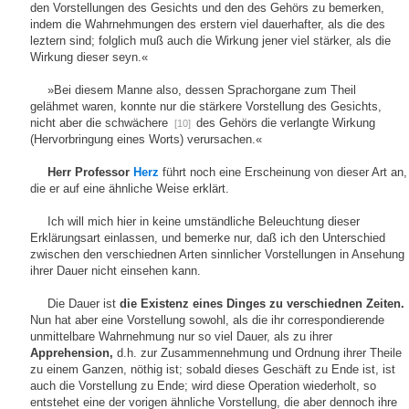
den Vorstellungen des Gesichts und den des Gehörs zu bemerken,
indem die Wahrnehmungen des erstern viel dauerhafter, als die des
leztern sind; folglich muß auch die Wirkung jener viel stärker, als die
Wirkung dieser seyn.«
»Bei diesem Manne also, dessen Sprachorgane zum Theil
gelähmet waren, konnte nur die stärkere Vorstellung des Gesichts,
nicht aber die schwächere
des Gehörs die verlangte Wirkung
[10]
(Hervorbringung eines Worts) verursachen.«
Herr Professor
Herz
führt noch eine Erscheinung von dieser Art an,
die er auf eine ähnliche Weise erklärt.
Ich will mich hier in keine umständliche Beleuchtung dieser
Erklärungsart einlassen, und bemerke nur, daß ich den Unterschied
zwischen den verschiednen Arten sinnlicher Vorstellungen in Ansehung
ihrer Dauer nicht einsehen kann.
Die Dauer ist
die Existenz eines Dinges zu verschiednen Zeiten.
Nun hat aber eine Vorstellung sowohl, als die ihr correspondierende
unmittelbare Wahrnehmung nur so viel Dauer, als zu ihrer
Apprehension,
d.h. zur Zusammennehmung und Ordnung ihrer Theile
zu einem Ganzen, nöthig ist; sobald dieses Geschäft zu Ende ist, ist
auch die Vorstellung zu Ende; wird diese Operation wiederholt, so
entstehet eine der vorigen ähnliche Vorstellung, die aber dennoch ihre