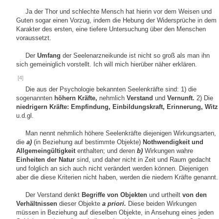
Ja der Thor und schlechte Mensch hat hierin vor dem Weisen und
Guten sogar einen Vorzug, indem die Hebung der Widersprüche in dem
Karakter des ersten, eine tiefere Untersuchung über den Menschen
voraussetzt.
Der
Umfang
der Seelenarzneikunde ist nicht so groß als man ihn
sich gemeiniglich vorstellt. Ich will mich hierüber näher erklären.
[4]
Die aus der Psychologie bekannten Seelenkräfte sind: 1) die
sogenannten
höhern Kräfte,
nehmlich
Verstand
und
Vernunft.
2) Die
niedrigern Kräfte: Empfindung, Einbildungskraft, Erinnerung, Witz
u.d.gl.
Man nennt nehmlich höhere Seelenkräfte diejenigen Wirkungsarten,
die
a)
(in Beziehung auf bestimmte Objekte)
Nothwendigkeit und
Allgemeingültigkeit
enthalten; und deren
b)
Wirkungen wahre
Einheiten der Natur
sind, und daher nicht in Zeit und Raum gedacht
und folglich an sich auch nicht verändert werden können. Diejenigen
aber die diese Kriterien nicht haben, werden die niedern Kräfte genannt.
Der Verstand denkt
Begriffe von Objekten
und urtheilt
von den
Verhältnissen
dieser Objekte
a priori.
Diese beiden Wirkungen
müssen in Beziehung auf dieselben Objekte, in Ansehung eines jeden