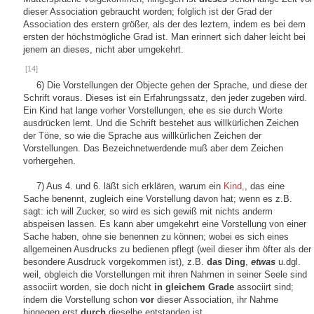
dieser Association gebraucht worden; folglich ist der Grad der
Association des erstern größer, als der des leztern, indem es bei dem
ersten der höchstmögliche Grad ist. Man erinnert sich daher leicht bei
jenem an dieses, nicht aber umgekehrt.
[14]
6) Die Vorstellungen der Objecte gehen der Sprache, und diese der
Schrift voraus. Dieses ist ein Erfahrungssatz, den jeder zugeben wird.
Ein Kind hat lange vorher Vorstellungen, ehe es sie durch Worte
ausdrücken lernt. Und die Schrift bestehet aus willkürlichen Zeichen
der Töne, so wie die Sprache aus willkürlichen Zeichen der
Vorstellungen. Das Bezeichnetwerdende muß aber dem Zeichen
vorhergehen.
7) Aus 4. und 6. läßt sich erklären, warum ein
Kind,
, das eine
Sache benennt, zugleich eine Vorstellung davon hat; wenn es z.B.
sagt: ich will Zucker, so wird es sich gewiß mit nichts anderm
abspeisen lassen. Es kann aber umgekehrt eine Vorstellung von einer
Sache haben, ohne sie benennen zu können; wobei es sich eines
allgemeinen Ausdrucks zu bedienen pflegt (weil dieser ihm öfter als der
besondere Ausdruck vorgekommen ist), z.B.
das Ding
,
etwas
u.dgl.
weil, obgleich die Vorstellungen mit ihren Nahmen in seiner Seele sind
associirt worden, sie doch nicht
in gleichem Grade
associirt sind;
indem die Vorstellung schon
vor
dieser Association, ihr Nahme
hingegen erst
durch
dieselbe entstanden ist.