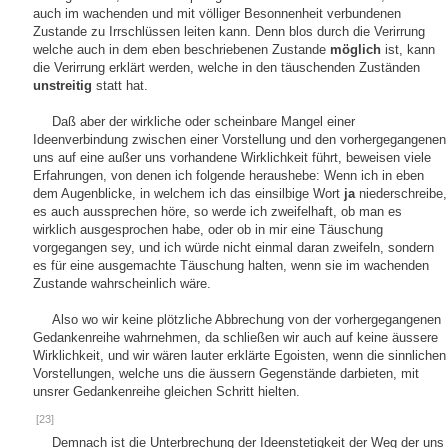
auch im wachenden und mit völliger Besonnenheit verbundenen
Zustande zu Irrschlüssen leiten kann. Denn blos durch die Verirrung
welche auch in dem eben beschriebenen Zustande
möglich
ist, kann
die Verirrung erklärt werden, welche in den täuschenden Zuständen
unstreitig
statt hat.
Daß aber der wirkliche oder scheinbare Mangel einer
Ideenverbindung zwischen einer Vorstellung und den vorhergegangenen
uns auf eine außer uns vorhandene Wirklichkeit führt, beweisen viele
Erfahrungen, von denen ich folgende heraushebe: Wenn ich in eben
dem Augenblicke, in welchem ich das einsilbige Wort
ja
niederschreibe,
es auch aussprechen höre, so werde ich zweifelhaft, ob man es
wirklich ausgesprochen habe, oder ob in mir eine Täuschung
vorgegangen sey, und ich würde nicht einmal daran zweifeln, sondern
es für eine ausgemachte Täuschung halten, wenn sie im wachenden
Zustande wahrscheinlich wäre.
Also wo wir keine plötzliche Abbrechung von der vorhergegangenen
Gedankenreihe wahrnehmen, da schließen wir auch auf keine äussere
Wirklichkeit, und wir wären lauter erklärte Egoisten, wenn die sinnlichen
Vorstellungen, welche uns die äussern Gegenstände darbieten, mit
unsrer Gedankenreihe gleichen Schritt hielten.
[23]
Demnach ist die Unterbrechung der Ideenstetigkeit der Weg der uns