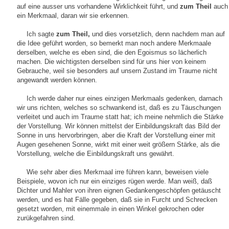
auf eine ausser uns vorhandene Wirklichkeit führt, und
zum Theil
auch
ein Merkmaal, daran wir sie erkennen.
Ich sagte
zum Theil,
und dies vorsetzlich, denn nachdem man auf
die Idee geführt worden, so bemerkt man noch andere Merkmaale
derselben, welche es eben sind, die den Egoismus so lächerlich
machen. Die wichtigsten derselben sind für uns hier von keinem
Gebrauche, weil sie besonders auf unsern Zustand im Traume nicht
angewandt werden können.
Ich werde daher nur eines einzigen Merkmaals gedenken, darnach
wir uns richten, welches so schwankend ist, daß es zu Täuschungen
verleitet und auch im Traume statt hat; ich meine nehmlich die Stärke
der Vorstellung. Wir können mittelst der Einbildungskraft das Bild der
Sonne in uns hervorbringen, aber die Kraft der Vorstellung einer mit
Augen gesehenen Sonne, wirkt mit einer weit größern Stärke, als die
Vorstellung, welche die Einbildungskraft uns gewährt.
Wie sehr aber dies Merkmaal irre führen kann, beweisen viele
Beispiele, wovon ich nur ein einziges rügen werde. Man weiß, daß
Dichter und Mahler von ihren eignen Gedankengeschöpfen getäuscht
werden, und es hat Fälle gegeben, daß sie in Furcht und Schrecken
gesetzt worden, mit einemmale in einen Winkel gekrochen oder
zurükgefahren sind.