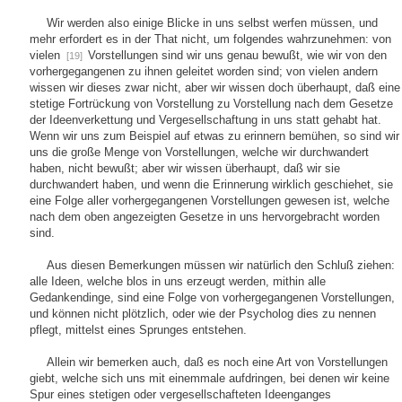
Wir werden also einige Blicke in uns selbst werfen müssen, und
mehr erfordert es in der That nicht, um folgendes wahrzunehmen: von
vielen
Vorstellungen sind wir uns genau bewußt, wie wir von den
[19]
vorhergegangenen zu ihnen geleitet worden sind; von vielen andern
wissen wir dieses zwar nicht, aber wir wissen doch überhaupt, daß eine
stetige Fortrückung von Vorstellung zu Vorstellung nach dem Gesetze
der Ideenverkettung und Vergesellschaftung in uns statt gehabt hat.
Wenn wir uns zum Beispiel auf etwas zu erinnern bemühen, so sind wir
uns die große Menge von Vorstellungen, welche wir durchwandert
haben, nicht bewußt; aber wir wissen überhaupt, daß wir sie
durchwandert haben, und wenn die Erinnerung wirklich geschiehet, sie
eine Folge aller vorhergegangenen Vorstellungen gewesen ist, welche
nach dem oben angezeigten Gesetze in uns hervorgebracht worden
sind.
Aus diesen Bemerkungen müssen wir natürlich den Schluß ziehen:
alle Ideen, welche blos in uns erzeugt werden, mithin alle
Gedankendinge, sind eine Folge von vorhergegangenen Vorstellungen,
und können nicht plötzlich, oder wie der Psycholog dies zu nennen
pflegt, mittelst eines Sprunges entstehen.
Allein wir bemerken auch, daß es noch eine Art von Vorstellungen
giebt, welche sich uns mit einemmale aufdringen, bei denen wir keine
Spur eines stetigen oder vergesellschafteten Ideenganges