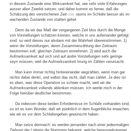
in diesem Zustande eine Wirksamkeit hat, wie sehr viele Erfahrungen
ausser allen Zweifel setzen; und daher kommt es ferner, daß die
Schätzung des verstrichenen Zeit-
raums im Schlafe besser als im
[26]
wachenden Zustande von statten gehet.
Denn da wir das Maß der vergangenen Zeit blos durch die Menge
von Vorstellungen schätzen können, welche in uns aufeinander gefolgt
sind: so wird dieses nur alsdann mit der Wahrheit übereinstimmen, 1)
wenn die Vorstellungen, deren Zusammenzählung den Zeitraum
bestimmen soll, gleichen Zeitraum einnehmen. 2) wird auch die
Aufmerksamkeit auf sich und auf andre Vorstellungen sehr geringe
seyn müssen, weil die Aufmerksamkeit Irrung im Zählen verursacht.
Man kann immer richtig hintereinander wegzählen, wenn man gar
nichts dabei denkt, und selbst das nicht, daß man zählet. Ja dies ist
es eben, was diese Operation so schwer macht, weil wir die
Aufmerksamkeit vollends ablenken müssen. Ich werde mich in der
Folge hierüber deutlicher bestimmen.
Da indessen diese beiden Erfordernisse im Schlafe vorhanden sind,
so ist es kein Wunder, daß wir pünktlich in dem Augenblicke erwachen,
wie wir es vor dem Schlafengehen gewünscht haben.
Man setze demnach: es werden jemanden nach einer jedesmaligen
Ziehung der Lotterie die Nummern bekannt, welche herausgekommen