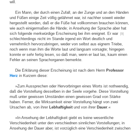
will.
Ein Mann, der durch einen Zufall, an der Zunge und an den Händen
und Füßen einige Zeit völlig gelähmet war, ist nachher soweit wieder
hergestellt worden, daß er die Füße hat vollkommen brauchen können,
wie auch einigermaßen die Hände; in Ansehung der Sprache aber hat
sich folgende merkwürdige Erscheinung bei ihm ereignet. Er war
[9]
schlechterdings nicht im Stande irgend ein Wort deutlich und
vernehmlich hervorzubringen, weder von selbst aus eignem Triebe,
noch wenn man ihm die Worte laut und langsam vorsagte; hingegen
konnte er sehr fertig lesen, so daß man, wenn er laut las, kaum einen
Fehler an seinen Sprachorganen bemerkte.
Die Erklärung dieser Erscheinung ist nach dem Herrn
Professor
Herz
in Kurzem diese:
»Zum Aussprechen oder Hervorbringen eines Worts ist nothwendig,
daß die Vorstellung desselben in der Seele vorgehe. Diese Vorstellung
muß unter gewissen Umständen einen gewissen Grad von Stärke
haben. Ferner, die Wirksamkeit einer Vorstellung hängt von zwei
Ursachen ab, von ihrer
Lebhaftigkeit
und von ihrer
Dauer
.«
»In Ansehung der Lebhaftigkeit giebt es keine wesentliche
Verschiedenheit unter den verschiednen sinnlichen Vorstellungen; in
Ansehung der Dauer aber, ist vorzüglich eine Verschiedenheit zwischen