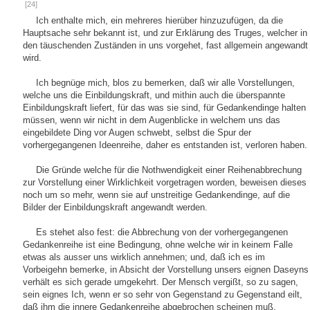
[24]
Ich enthalte mich, ein mehreres hierüber hinzuzufügen, da die
Hauptsache sehr bekannt ist, und zur Erklärung des Truges, welcher in
den täuschenden Zuständen in uns vorgehet, fast allgemein angewandt
wird.
Ich begnüge mich, blos zu bemerken, daß wir alle Vorstellungen,
welche uns die Einbildungskraft, und mithin auch die überspannte
Einbildungskraft liefert, für das was sie sind, für Gedankendinge halten
müssen, wenn wir nicht in dem Augenblicke in welchem uns das
eingebildete Ding vor Augen schwebt, selbst die Spur der
vorhergegangenen Ideenreihe, daher es entstanden ist, verloren haben.
Die Gründe welche für die Nothwendigkeit einer Reihenabbrechung
zur Vorstellung einer Wirklichkeit vorgetragen worden, beweisen dieses
noch um so mehr, wenn sie auf unstreitige Gedankendinge, auf die
Bilder der Einbildungskraft angewandt werden.
Es stehet also fest: die Abbrechung von der vorhergegangenen
Gedankenreihe ist eine Bedingung, ohne welche wir in keinem Falle
etwas als ausser uns wirklich annehmen; und, daß ich es im
Vorbeigehn bemerke, in Absicht der Vorstellung unsers eignen Daseyns
verhält es sich gerade umgekehrt. Der Mensch vergißt, so zu sagen,
sein eignes Ich, wenn er so sehr von Gegenstand zu Gegenstand eilt,
daß ihm die innere Gedankenreihe abgebrochen scheinen muß.