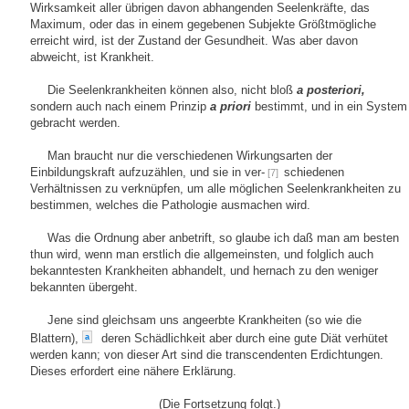
Wirksamkeit aller übrigen davon abhangenden Seelenkräfte, das
Maximum, oder das in einem gegebenen Subjekte Größtmögliche
erreicht wird, ist der Zustand der Gesundheit. Was aber davon
abweicht, ist Krankheit.
Die Seelenkrankheiten können also, nicht bloß
a posteriori,
sondern auch nach einem Prinzip
a priori
bestimmt, und in ein System
gebracht werden.
Man braucht nur die verschiedenen Wirkungsarten der
Einbildungskraft aufzuzählen, und sie in ver-
schiedenen
[7]
Verhältnissen zu verknüpfen, um alle möglichen Seelenkrankheiten zu
bestimmen, welches die Pathologie ausmachen wird.
Was die Ordnung aber anbetrift, so glaube ich daß man am besten
thun wird, wenn man erstlich die allgemeinsten, und folglich auch
bekanntesten Krankheiten abhandelt, und hernach zu den weniger
bekannten übergeht.
Jene sind gleichsam uns angeerbte Krankheiten (so wie die
Blattern),
deren Schädlichkeit aber durch eine gute Diät verhütet
a
werden kann; von dieser Art sind die transcendenten Erdichtungen.
Dieses erfordert eine nähere Erklärung.
(Die Fortsetzung folgt.)