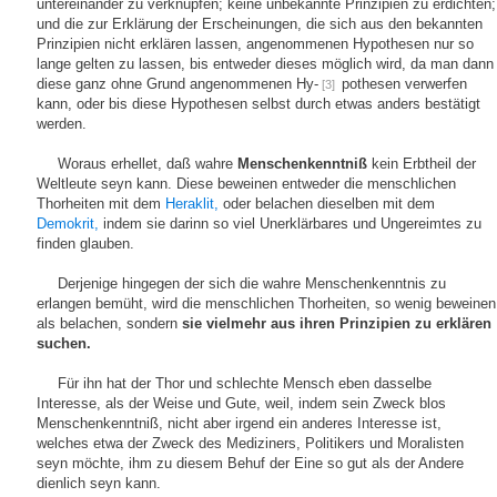
untereinander zu verknüpfen; keine unbekannte Prinzipien zu erdichten;
und die zur Erklärung der Erscheinungen, die sich aus den bekannten
Prinzipien nicht erklären lassen, angenommenen Hypothesen nur so
lange gelten zu lassen, bis entweder dieses möglich wird, da man dann
diese ganz ohne Grund angenommenen Hy-
pothesen verwerfen
[3]
kann, oder bis diese Hypothesen selbst durch etwas anders bestätigt
werden.
Woraus erhellet, daß wahre
Menschenkenntniß
kein Erbtheil der
Weltleute seyn kann. Diese beweinen entweder die menschlichen
Thorheiten mit dem
Heraklit,
oder belachen dieselben mit dem
Demokrit,
indem sie darinn so viel Unerklärbares und Ungereimtes zu
finden glauben.
Derjenige hingegen der sich die wahre Menschenkenntnis zu
erlangen bemüht, wird die menschlichen Thorheiten, so wenig beweinen
als belachen, sondern
sie vielmehr aus ihren Prinzipien zu erklären
suchen.
Für ihn hat der Thor und schlechte Mensch eben dasselbe
Interesse, als der Weise und Gute, weil, indem sein Zweck blos
Menschenkenntniß, nicht aber irgend ein anderes Interesse ist,
welches etwa der Zweck des Mediziners, Politikers und Moralisten
seyn möchte, ihm zu diesem Behuf der Eine so gut als der Andere
dienlich seyn kann.