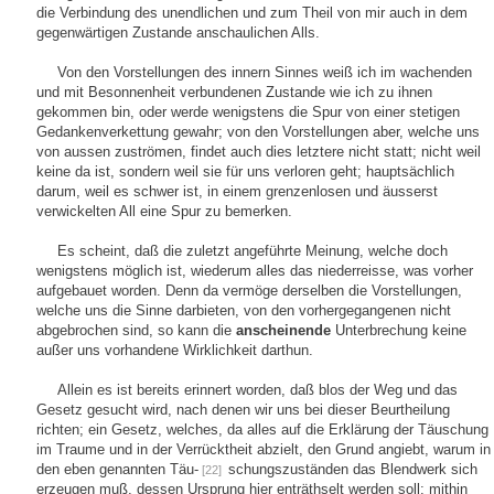
die Verbindung des unendlichen und zum Theil von mir auch in dem
gegenwärtigen Zustande anschaulichen Alls.
Von den Vorstellungen des innern Sinnes weiß ich im wachenden
und mit Besonnenheit verbundenen Zustande wie ich zu ihnen
gekommen bin, oder werde wenigstens die Spur von einer stetigen
Gedankenverkettung gewahr; von den Vorstellungen aber, welche uns
von aussen zuströmen, findet auch dies letztere nicht statt; nicht weil
keine da ist, sondern weil sie für uns verloren geht; hauptsächlich
darum, weil es schwer ist, in einem grenzenlosen und äusserst
verwickelten All eine Spur zu bemerken.
Es scheint, daß die zuletzt angeführte Meinung, welche doch
wenigstens möglich ist, wiederum alles das niederreisse, was vorher
aufgebauet worden. Denn da vermöge derselben die Vorstellungen,
welche uns die Sinne darbieten, von den vorhergegangenen nicht
abgebrochen sind, so kann die
anscheinende
Unterbrechung keine
außer uns vorhandene Wirklichkeit darthun.
Allein es ist bereits erinnert worden, daß blos der Weg und das
Gesetz gesucht wird, nach denen wir uns bei dieser Beurtheilung
richten; ein Gesetz, welches, da alles auf die Erklärung der Täuschung
im Traume und in der Verrücktheit abzielt, den Grund angiebt, warum in
den eben genannten Täu-
schungszuständen das Blendwerk sich
[22]
erzeugen muß, dessen Ursprung hier enträthselt werden soll; mithin