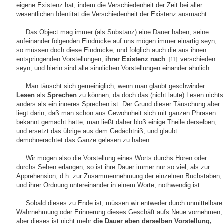
eigene Existenz hat, indem die Verschiedenheit der Zeit bei aller
wesentlichen Identität die Verschiedenheit der Existenz ausmacht.
Das Object mag immer (als Substanz) eine Dauer haben; seine
aufeinander folgenden Eindrücke auf uns mögen immer einartig seyn;
so müssen doch diese Eindrücke, und folglich auch die aus ihnen
entspringenden Vorstellungen,
ihrer Existenz nach
verschieden
[11]
seyn, und hierin sind alle sinnlichen Vorstellungen einander ähnlich.
Man täuscht sich gemeiniglich, wenn man glaubt geschwinder
Lesen
als
Sprechen
zu können, da doch das (nicht laute) Lesen nichts
anders als ein inneres Sprechen ist. Der Grund dieser Täuschung aber
liegt darin, daß man schon aus Gewohnheit sich mit ganzen Phrasen
bekannt gemacht hatte; man ließt daher bloß einige Theile derselben,
und ersetzt das übrige aus dem Gedächtniß, und glaubt
demohnerachtet das Ganze gelesen zu haben.
Wir mögen also die Vorstellung eines Worts durchs Hören oder
durchs Sehen erlangen, so ist ihre Dauer immer nur so viel, als zur
Apprehension, d.h. zur Zusammennehmung der einzelnen Buchstaben,
und ihrer Ordnung untereinander in einem Worte, nothwendig ist.
Sobald dieses zu Ende ist, müssen wir entweder durch unmittelbare
Wahrnehmung oder Erinnerung dieses Geschäft aufs Neue vornehmen;
aber dieses ist nicht mehr
die Dauer eben derselben Vorstellung,