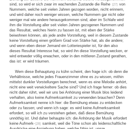
sind, so wird er sich zwar im wachenden Zustande die Reihe
von
[27]
Nummern, welche seit vielen Jahren gezogen worden, nicht erinnern,
und wird daher noch weniger wissen, welche Nummern gar nicht oder
weniger mal wie andere herausgekommen sind, aber im Schlafe wird
ihm die Vorstellung aller seit vielen Jahren gezogenen Nummern und
das Resultat, welches hierin zu fassen ist, mit eben der Stärke
beiwohnen können, als jede andre Vorstellung, weil in diesem Zustande
keine Vorstellung einen größern Grad von Stärke hat, als die andere;
und wenn eben dieser Jemand ein Lotteriespieler ist, für den also
dieses Resultat Interesse hat, so wird ihn diese Vorstellung wecken, er
wird entweder völlig erwachen, oder in den mittleren Zustand gerathen,
das ist: er wird träumen.
Wem diese Behauptung zu kühn scheint, den frage ich: ob denn die
Verhältnisse, welche jedes Frauenzimmer ohne es zu wissen, mithin
mittelst dunkler Vorstellungen berechnet, wenn es eine Melodie anhört,
nicht eine weit verwickeltere Sache sind? Und ich frage ferner: ob dies
nicht daher rührt, weil wir uns bei Anhörung einer Musik blos leidend
verhalten, also keine Aufmerksamkeit zu verwenden brauchen? Denn
Aufmerksamkeit nenne ich hier: die Bemühung etwas zu entdecken
oder zu fassen; und wenn ich sage: es wird keine Aufmerksamkeit
erfordert, so will ich zu verstehen geben, daß diese Bemühung
unnöthig ist. Und daher behaupte ich: die Anhörung der Musik erfordert
keine Aufmerk-
samkeit, weil die Töne schon als leidenschaftliche
[28]
Ausdrücke eine Anziehung haben, welche fähig ist, unsre