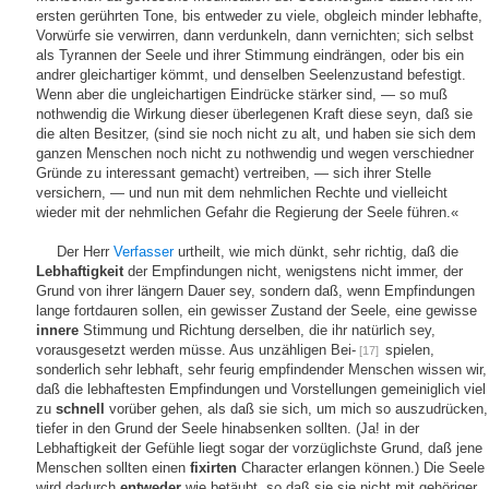
ersten gerührten Tone, bis entweder zu viele, obgleich minder lebhafte,
Vorwürfe sie verwirren, dann verdunkeln, dann vernichten; sich selbst
als Tyrannen der Seele und ihrer Stimmung eindrängen, oder bis ein
andrer gleichartiger kömmt, und denselben Seelenzustand befestigt.
Wenn aber die ungleichartigen Eindrücke stärker sind, — so muß
nothwendig die Wirkung dieser überlegenen Kraft diese seyn, daß sie
die alten Besitzer, (sind sie noch nicht zu alt, und haben sie sich dem
ganzen Menschen noch nicht zu nothwendig und wegen verschiedner
Gründe zu interessant gemacht) vertreiben, — sich ihrer Stelle
versichern, — und nun mit dem nehmlichen Rechte und vielleicht
wieder mit der nehmlichen Gefahr die Regierung der Seele führen.«
Der Herr
Verfasser
urtheilt, wie mich dünkt, sehr richtig, daß die
Lebhaftigkeit
der Empfindungen nicht, wenigstens nicht immer, der
Grund von ihrer längern Dauer sey, sondern daß, wenn Empfindungen
lange fortdauren sollen, ein gewisser Zustand der Seele, eine gewisse
innere
Stimmung und Richtung derselben, die ihr natürlich sey,
vorausgesetzt werden müsse. Aus unzähligen Bei-
spielen,
[17]
sonderlich sehr lebhaft, sehr feurig empfindender Menschen wissen wir,
daß die lebhaftesten Empfindungen und Vorstellungen gemeiniglich viel
zu
schnell
vorüber gehen, als daß sie sich, um mich so auszudrücken,
tiefer in den Grund der Seele hinabsenken sollten. (Ja! in der
Lebhaftigkeit der Gefühle liegt sogar der vorzüglichste Grund, daß jene
Menschen sollten einen
fixirten
Character erlangen können.) Die Seele
wird dadurch
entweder
wie betäubt, so daß sie sie nicht mit gehöriger