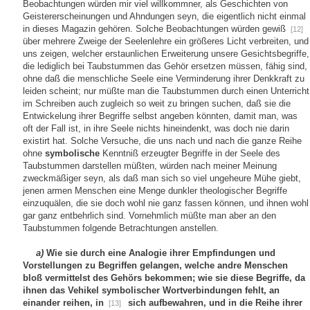
Beobachtungen würden mir viel willkommner, als Geschichten von
Geistererscheinungen und Ahndungen seyn, die eigentlich nicht einmal
in dieses Magazin gehören. Solche Beobachtungen würden gewiß
[12]
über mehrere Zweige der Seelenlehre ein größeres Licht verbreiten, und
uns zeigen, welcher erstaunlichen Erweiterung unsere Gesichtsbegriffe,
die lediglich bei Taubstummen das Gehör ersetzen müssen, fähig sind,
ohne daß die menschliche Seele eine Verminderung ihrer Denkkraft zu
leiden scheint; nur müßte man die Taubstummen durch einen Unterricht
im Schreiben auch zugleich so weit zu bringen suchen, daß sie die
Entwickelung ihrer Begriffe selbst angeben könnten, damit man, was
oft der Fall ist, in ihre Seele nichts hineindenkt, was doch nie darin
existirt hat. Solche Versuche, die uns nach und nach die ganze Reihe
ohne
symbolische
Kenntniß erzeugter Begriffe in der Seele des
Taubstummen darstellen müßten, würden nach meiner Meinung
zweckmäßiger seyn, als daß man sich so viel ungeheure Mühe giebt,
jenen armen Menschen eine Menge dunkler theologischer Begriffe
einzuquälen, die sie doch wohl nie ganz fassen können, und ihnen wohl
gar ganz entbehrlich sind. Vornehmlich müßte man aber an den
Taubstummen folgende Betrachtungen anstellen.
a)
Wie sie durch eine Analogie ihrer Empfindungen und
Vorstellungen zu Begriffen gelangen, welche andre Menschen
bloß vermittelst des Gehörs bekommen; wie sie diese Begriffe, da
ihnen das Vehikel symbolischer Wortverbindungen fehlt, an
einander reihen, in
sich aufbewahren, und in die Reihe ihrer
[13]