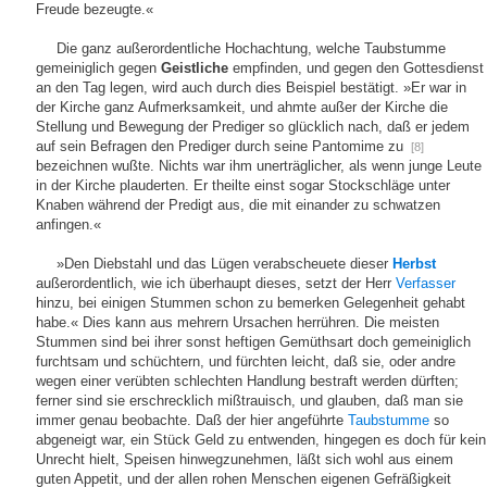
Freude bezeugte.«
Die ganz außerordentliche Hochachtung, welche Taubstumme
gemeiniglich gegen
Geistliche
empfinden, und gegen den Gottesdienst
an den Tag legen, wird auch durch dies Beispiel bestätigt. »Er war in
der Kirche ganz Aufmerksamkeit, und ahmte außer der Kirche die
Stellung und Bewegung der Prediger so glücklich nach, daß er jedem
auf sein Befragen den Prediger durch seine Pantomime zu
[8]
bezeichnen wußte. Nichts war ihm unerträglicher, als wenn junge Leute
in der Kirche plauderten. Er theilte einst sogar Stockschläge unter
Knaben während der Predigt aus, die mit einander zu schwatzen
anfingen.«
»Den Diebstahl und das Lügen verabscheuete dieser
Herbst
außerordentlich, wie ich überhaupt dieses, setzt der Herr
Verfasser
hinzu, bei einigen Stummen schon zu bemerken Gelegenheit gehabt
habe.« Dies kann aus mehrern Ursachen herrühren. Die meisten
Stummen sind bei ihrer sonst heftigen Gemüthsart doch gemeiniglich
furchtsam und schüchtern, und fürchten leicht, daß sie, oder andre
wegen einer verübten schlechten Handlung bestraft werden dürften;
ferner sind sie erschrecklich mißtrauisch, und glauben, daß man sie
immer genau beobachte. Daß der hier angeführte
Taubstumme
so
abgeneigt war, ein Stück Geld zu entwenden, hingegen es doch für kein
Unrecht hielt, Speisen hinwegzunehmen, läßt sich wohl aus einem
guten Appetit, und der allen rohen Menschen eigenen Gefräßigkeit