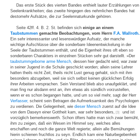
Das erste Stück des vierten Bandes enthielt lauter Erzählungen von
Seelenkrankheiten; das zweite hingegen des nehmlichen Bandes hat
destomehr Aufsätze, die zur Seelennaturkunde gehören.
Seite 42ff. 4. B. 2. St. befinden sich
einige an einem
Taubstummen
gemachte Beobachtungen, vom Herrn
F.A. Wallroth.
Ein sehr interessanter und lesenswürdiger Aufsatz, der manche
wichtige Aufschlüsse über die sonderbare Ideenentwickelung in der
Seele der Taubstummen enthält, und die Eigenheit ihres oft eben so
sonderbaren Charakters in einzelnen Stücken sehr gut darstellt. »Der
taubstummgeborne arme Mensch,
dessen hier gedacht wird, war zwar
in seiner Jugend in die Schule geschickt worden; allein seine Lehrer
hatten theils nicht Zeit, theils nicht Lust genug gehabt, sich mit ihm
besonders abzugeben, weil sie sich selbst keinen glücklichen Erfolg
ihrer Arbeiten versprachen. Sein Verstand blieb also unaufgeklärt, und
man fing nur alsdann erst an, ihm etwas als sündlich vorzustellen,
wenn er es schon begangen hatte, und um so viel mehr, sagt der Herr
Verfasser,
scheint sein Betragen die Aufmerksamkeit des Psychologen
zu verdienen. Die Gelegenheit, wie
dieser Mensch
zuerst auf die Idee
von dem Daseyn einer Gottheit kam, war sehr besonders,
und ist
[3]
vorzüglich bemerkenswerth. Schon öfters hatte man sich zwar bemüht,
ihm zu zeigen, daß ein Wesen im Himmel sey, welches alles
erschaffen und noch die ganze Welt regierte; allein alle Bemühungen
hierin schienen fruchtlos zu seyn. Endlich kam eine Naturbegebenheit