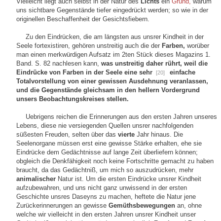
Vielleicht liegt auch selbst in der Natur des
Lichts
ein
Grund,
warum
uns sichtbare Gegenstände tiefer eingedrückt werden; so wie in der
originellen Beschaffenheit der Gesichtsfiebern.
Zu den Eindrücken, die am längsten aus unsrer Kindheit in der
Seele fortexistiren, gehören unstreitig auch die der
Farben,
worüber
man einen merkwürdigen Aufsatz im 2ten Stück dieses Magazins 1.
Band. S. 82 nachlesen kann,
was unstreitig daher rührt, weil die
Eindrücke von Farben in der Seele eine sehr
einfache
[20]
Totalvorstellung von einer gewissen Ausdehnung veranlassen,
und die Gegenstände gleichsam in den hellern Vordergrund
unsers Beobachtungskreises stellen.
Uebrigens reichen die Erinnerungen aus den ersten Jahren unseres
Lebens, diese nie versiegenden Quellen unsrer nachfolgenden
süßesten Freuden, selten über das
vierte
Jahr hinaus. Die
Seelenorgane müssen erst eine gewisse Stärke erhalten, ehe sie
Eindrücke dem Gedächtnisse auf lange Zeit überliefern können;
obgleich die Denkfähigkeit noch keine Fortschritte gemacht zu haben
braucht, da das Gedächtniß, um mich so auszudrücken, mehr
animalischer
Natur ist. Um die ersten Eindrücke unsrer Kindheit
aufzubewahren, und uns nicht ganz unwissend in der ersten
Geschichte unsres Daseyns zu machen, heftete die Natur jene
Zurückerinnerungen an gewisse
Gemüthsbewegungen
an, ohne
welche wir vielleicht in den ersten Jahren unsrer Kindheit unser