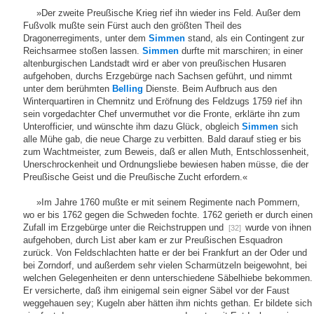
»Der zweite Preußische Krieg rief ihn wieder ins Feld. Außer dem
Fußvolk mußte sein Fürst auch den größten Theil des
Dragonerregiments, unter dem
Simmen
stand, als ein Contingent zur
Reichsarmee stoßen lassen.
Simmen
durfte mit marschiren; in einer
altenburgischen Landstadt wird er aber von preußischen Husaren
aufgehoben, durchs Erzgebürge nach Sachsen geführt, und nimmt
unter dem berühmten
Belling
Dienste. Beim Aufbruch aus den
Winterquartiren in Chemnitz und Eröfnung des Feldzugs 1759 rief ihn
sein vorgedachter Chef unvermuthet vor die Fronte, erklärte ihn zum
Unterofficier, und wünschte ihm dazu Glück, obgleich
Simmen
sich
alle Mühe gab, die neue Charge zu verbitten. Bald darauf stieg er bis
zum Wachtmeister, zum Beweis, daß er allen Muth, Entschlossenheit,
Unerschrockenheit und Ordnungsliebe bewiesen haben müsse, die der
Preußische Geist und die Preußische Zucht erfordern.«
»Im Jahre 1760 mußte er mit seinem Regimente nach Pommern,
wo er bis 1762 gegen die Schweden fochte. 1762 gerieth er durch einen
Zufall im Erzgebürge unter die Reichstruppen und
wurde von ihnen
[32]
aufgehoben, durch List aber kam er zur Preußischen Esquadron
zurück. Von Feldschlachten hatte er der bei Frankfurt an der Oder und
bei Zorndorf, und außerdem sehr vielen Scharmützeln beigewohnt, bei
welchen Gelegenheiten er denn unterschiedene Säbelhiebe bekommen.
Er versicherte, daß ihm einigemal sein eigner Säbel vor der Faust
weggehauen sey; Kugeln aber hätten ihm nichts gethan. Er bildete sich