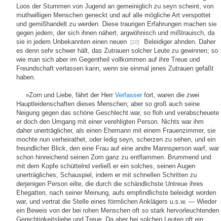
Loos der Stummen von Jugend an gemeiniglich zu seyn scheint, von
muthwilligen Menschen geneckt und auf alle mögliche Art verspottet
und gemißhandelt zu werden. Diese traurigen Erfahrungen machen sie
gegen jedem, der sich ihnen nähert, argwöhnisch und mißtrauisch, da
sie in jedem Unbekannten einen neuen
Beleidiger ahnden. Daher
[10]
es denn sehr schwer hält, das Zutrauen solcher Leute zu gewinnen; so
wie man sich aber im Gegentheil vollkommen auf ihre Treue und
Freundschaft verlassen kann, wenn sie einmal jenes Zutrauen gefaßt
haben.
»Zorn und Liebe, fährt der Herr
Verfasser
fort, waren die zwei
Hauptleidenschaften dieses Menschen; aber so groß auch seine
Neigung gegen das schöne Geschlecht war, so floh und verabscheuete
er doch den Umgang mit einer verehligten Person. Nichts war ihm
daher unerträglicher, als einen Ehemann mit einem Frauenzimmer, sie
mochte nun verheirathet, oder ledig seyn, scherzen zu sehen, und ein
freundlicher Blick, den eine Frau auf eine andre Mannsperson warf, war
schon hinreichend seinen Zorn ganz zu entflammen. Brummend und
mit dem Kopfe schüttelnd verließ er ein solches, seinen Augen
unerträgliches, Schauspiel, indem er mit schnellen Schritten zu
derjenigen Person eilte, die durch die schändlichste Untreue ihres
Ehegatten, nach seiner Meinung, aufs empfindlichste beleidigt worden
war, und vertrat die Stelle eines förmlichen Anklägers u.s.w. — Wieder
ein Beweis von der bei rohen Menschen oft so stark hervorleuchtenden
Gerechtigkeitsliebe und Treue. Da aber bei solchen Leuten oft ein