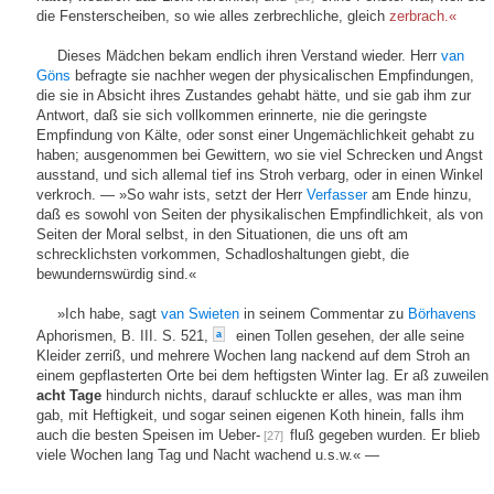
die Fensterscheiben, so wie alles zerbrechliche, gleich
zerbrach.«
Dieses Mädchen bekam endlich ihren Verstand wieder. Herr
van
Göns
befragte sie nachher wegen der physicalischen Empfindungen,
die sie in Absicht ihres Zustandes gehabt hätte, und sie gab ihm zur
Antwort, daß sie sich vollkommen erinnerte, nie die geringste
Empfindung von Kälte, oder sonst einer Ungemächlichkeit gehabt zu
haben; ausgenommen bei Gewittern, wo sie viel Schrecken und Angst
ausstand, und sich allemal tief ins Stroh verbarg, oder in einen Winkel
verkroch. — »So wahr ists, setzt der Herr
Verfasser
am Ende hinzu,
daß es sowohl von Seiten der physikalischen Empfindlichkeit, als von
Seiten der Moral selbst, in den Situationen, die uns oft am
schrecklichsten vorkommen, Schadloshaltungen giebt, die
bewundernswürdig sind.«
»Ich habe, sagt
van Swieten
in seinem Commentar zu
Börhavens
Aphorismen, B. III. S. 521,
einen Tollen gesehen, der alle seine
a
Kleider zerriß, und mehrere Wochen lang nackend auf dem Stroh an
einem gepflasterten Orte bei dem heftigsten Winter lag. Er aß zuweilen
acht Tage
hindurch nichts, darauf schluckte er alles, was man ihm
gab, mit Heftigkeit, und sogar seinen eigenen Koth hinein, falls ihm
auch die besten Speisen im Ueber-
fluß gegeben wurden. Er blieb
[27]
viele Wochen lang Tag und Nacht wachend u.s.w.« —