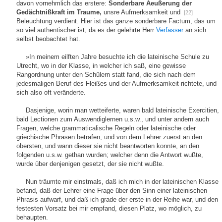
davon vornehmlich das erstere:
Sonderbare Aeußerung der
Gedächtnißkraft im Traume,
unsre Aufmerksamkeit und
[22]
Beleuchtung verdient. Hier ist das ganze sonderbare Factum, das um
so viel authentischer ist, da es der gelehrte Herr
Verfasser
an sich
selbst beobachtet hat.
»In meinem eilften Jahre besuchte ich die lateinische Schule zu
Utrecht, wo in der Klasse, in welcher ich saß, eine gewisse
Rangordnung unter den Schülern statt fand, die sich nach dem
jedesmaligen Beruf des Fleißes und der Aufmerksamkeit richtete, und
sich also oft veränderte.
Dasjenige, worin man wetteiferte, waren bald lateinische Exercitien,
bald Lectionen zum Auswendiglernen u.s.w., und unter andern auch
Fragen, welche grammaticalische Regeln oder lateinische oder
griechische Phrasen betrafen, und von dem Lehrer zuerst an den
obersten, und wann dieser sie nicht beantworten konnte, an den
folgenden u.s.w. gethan wurden; welcher denn die Antwort wußte,
wurde über denjenigen gesetzt, der sie nicht wußte.
Nun träumte mir einstmals, daß ich mich in der lateinischen Klasse
befand, daß der Lehrer eine Frage über den Sinn einer lateinischen
Phrasis aufwarf, und daß ich grade der erste in der Reihe war, und den
festesten Vorsatz bei mir empfand, diesen Platz, wo möglich, zu
behaupten.