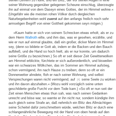
seinen Lehrern zu Hülfe, und ein Blitz, der vor seinen Augen in eine
seiner Wohnung gegenüber gelegenen Scheune einschlug, überzeugte
ihn auf einmal von dem Daseyn eines Gottes, der im Himmel wohne.«
(Ungefähr wie die meisten rohen Völker durch dergleichen
Naturbegebenheiten wohl
zuerst
auf den anfangs freilich noch sehr
armseligen Begriff von einer Gottheit gekommen seyn mögen.)
»Kaum hatte er sich von seinem Schrecken etwas erholt, als er zu
dem Herrn
Wallroth
eilte, und ihm das, was er gesehen, erzählte, und
wie er nun auf einmal glaubte, daß ein großer, dicker Mann im Himmel
sey, (denn so bildete er Gott ab, indem er die Backen und den Bauch
aufbließ, und die Hand so hoch hielt, als er nur konnte, um dadurch
seine Größe zu bezeichnen.) So oft er seit dieser Zeit Gewitterwolken
am Himmel erblickte, fürchtete er sich außerordentlich, und bisweilen
war ein schwarzes Wölkchen, das im Sommer am Himmel aufstieg,
schon vermögend, ihn nach Hause zu treiben; denn so oft er ein
Donnerwetter ahndete, floh er nach seiner Wohnung, und selbst
Versprechungen waren nicht vermögend, auf
seine Seele zu würken
[4]
und ihn davon abzuhalten.« (Wozu wohl vorzüglich seine unten
geschilderte große Furcht vor dem Tode kam.) »So oft er nun seit der
Zeit einen Menschen etwas thun sah, was nach seinen Gedanken
unrecht und böse war, so warnte er ihn nicht nur, sondern kündigte ihm
auch gleich seine Strafe an, daß nehmlich ein Blitz des Allmächtigen
seine Scheitel dafür zerschmettern würde, welchen Blitz er durch eine
schlangenähnliche Bewegung mit der Hand von oben herab auf den