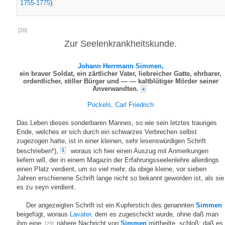
1755-1775
).
[28]
Zur Seelenkrankheitskunde.
Johann Herrmann Simmen,
ein braver Soldat, ein zärtlicher Vater, liebreicher Gatte, ehrbarer,
ordentlicher, stiller Bürger und — — kaltblütiger Mörder seiner
Anverwandten.
a
Pockels, Carl Friedrich
Das Leben dieses sonderbaren Mannes, so wie sein letztes trauriges
Ende, welches er sich durch ein schwarzes Verbrechen selbst
zugezogen hatte, ist in einer kleinen, sehr lesenswürdigen Schrift
beschrieben*),
woraus ich hier einen Auszug mit Anmerkungen
1
liefern will, der in einem Magazin der Erfahrungsseelenlehre allerdings
einen Platz verdient, um so viel mehr, da obige kleine, vor sieben
Jahren erschienene Schrift lange nicht so bekannt geworden ist, als sie
es zu seyn verdient.
Der angezeigten Schrift ist ein Kupferstich des genannten
Simmen
beigefügt, woraus
Lavater,
dem es zugeschickt wurde, ohne daß man
ihm eine
nähere Nachricht von
Simmen
mittheilte, schloß: daß es
[29]