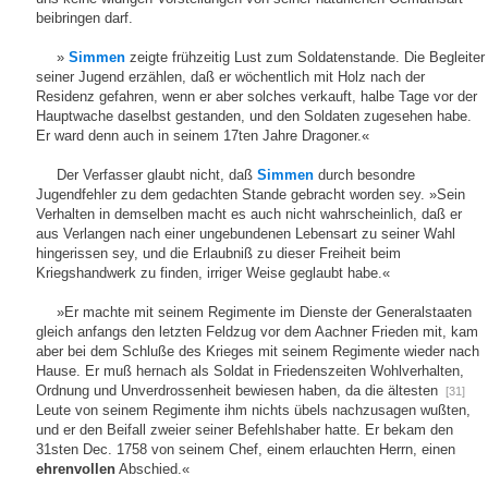
beibringen darf.
»
Simmen
zeigte frühzeitig Lust zum Soldatenstande. Die Begleiter
seiner Jugend erzählen, daß er wöchentlich mit Holz nach der
Residenz gefahren, wenn er aber solches verkauft, halbe Tage vor der
Hauptwache daselbst gestanden, und den Soldaten zugesehen habe.
Er ward denn auch in seinem 17ten Jahre Dragoner.«
Der Verfasser glaubt nicht, daß
Simmen
durch besondre
Jugendfehler zu dem gedachten Stande gebracht worden sey. »Sein
Verhalten in demselben macht es auch nicht wahrscheinlich, daß er
aus Verlangen nach einer ungebundenen Lebensart zu seiner Wahl
hingerissen sey, und die Erlaubniß zu dieser Freiheit beim
Kriegshandwerk zu finden, irriger Weise geglaubt habe.«
»Er machte mit seinem Regimente im Dienste der Generalstaaten
gleich anfangs den letzten Feldzug vor dem Aachner Frieden mit, kam
aber bei dem Schluße des Krieges mit seinem Regimente wieder nach
Hause. Er muß hernach als Soldat in Friedenszeiten Wohlverhalten,
Ordnung und Unverdrossenheit bewiesen haben, da die ältesten
[31]
Leute von seinem Regimente ihm nichts übels nachzusagen wußten,
und er den Beifall zweier seiner Befehlshaber hatte. Er bekam den
31sten Dec. 1758 von seinem Chef, einem erlauchten Herrn, einen
ehrenvollen
Abschied.«