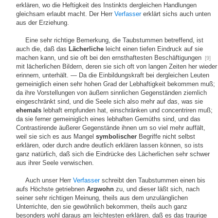
erklären, wo die Heftigkeit des Instinkts dergleichen Handlungen
gleichsam erlaubt macht. Der Herr
Verfasser
erklärt sichs auch unten
aus der Erziehung.
Eine sehr richtige Bemerkung, die Taubstummen betreffend, ist
auch die, daß das
Lächerliche
leicht einen tiefen Eindruck auf sie
machen kann, und sie oft bei den ernsthaftesten Beschäftigungen
[9]
mit lächerlichen Bildern, deren sie sich oft von langen Zeiten her wieder
erinnern, unterhält. — Da die Einbildungskraft bei dergleichen Leuten
gemeiniglich einen sehr hohen Grad der Lebhaftigkeit bekommen muß;
da ihre Vorstellungen von äußern sinnlichen Gegenständen ziemlich
eingeschränkt sind, und die Seele sich also mehr auf das, was sie
ehemals
lebhaft empfunden hat, einschränken und concentriren muß;
da sie ferner gemeiniglich eines lebhaften Gemüths sind, und das
Contrastirende äußerer Gegenstände ihnen um so viel mehr auffält,
weil sie sich es aus Mangel
symbolischer
Begriffe nicht selbst
erklären, oder durch andre deutlich erklären lassen können, so ists
ganz natürlich, daß sich die Eindrücke des Lächerlichen sehr schwer
aus ihrer Seele verwischen.
Auch unser Herr
Verfasser
schreibt den Taubstummen einen bis
aufs Höchste getriebnen
Argwohn
zu, und dieser läßt sich, nach
seiner sehr richtigen Meinung, theils aus dem unzulänglichen
Unterrichte, den sie gewöhnlich bekommen, theils auch ganz
besonders wohl daraus am leichtesten erklären, daß es das traurige