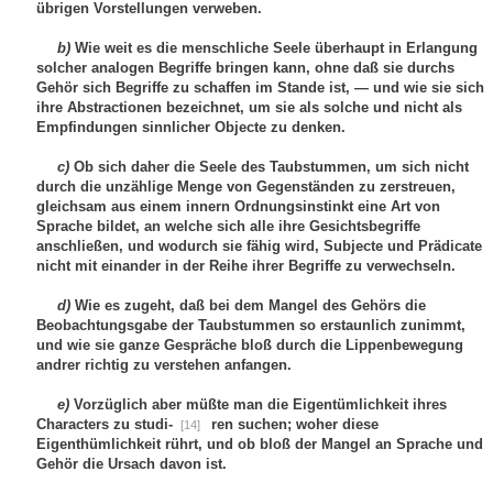
übrigen Vorstellungen verweben.
b)
Wie weit es die menschliche Seele überhaupt in Erlangung
solcher analogen Begriffe bringen kann, ohne daß sie durchs
Gehör sich Begriffe zu schaffen im Stande ist, — und wie sie sich
ihre Abstractionen bezeichnet, um sie als solche und nicht als
Empfindungen sinnlicher Objecte zu denken.
c)
Ob sich daher die Seele des Taubstummen, um sich nicht
durch die unzählige Menge von Gegenständen zu zerstreuen,
gleichsam aus einem innern Ordnungsinstinkt eine Art von
Sprache bildet, an welche sich alle ihre Gesichtsbegriffe
anschließen, und wodurch sie fähig wird, Subjecte und Prädicate
nicht mit einander in der Reihe ihrer Begriffe zu verwechseln.
d)
Wie es zugeht, daß bei dem Mangel des Gehörs die
Beobachtungsgabe der Taubstummen so erstaunlich zunimmt,
und wie sie ganze Gespräche bloß durch die Lippenbewegung
andrer richtig zu verstehen anfangen.
e)
Vorzüglich aber müßte man die Eigentümlichkeit ihres
Characters zu studi-
ren
suchen; woher diese
[14]
Eigenthümlichkeit rührt, und ob bloß der Mangel an Sprache und
Gehör die Ursach davon ist.