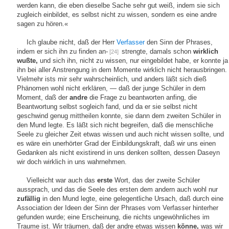
werden kann, die eben dieselbe Sache sehr gut weiß, indem sie sich
zugleich einbildet, es selbst nicht zu wissen, sondern es eine andre
sagen zu hören.«
Ich glaube nicht, daß der Herr
Verfasser
den Sinn der Phrases,
indem er sich ihn zu finden an-
strengte, damals schon
wirklich
[24]
wußte,
und sich ihn, nicht zu wissen, nur eingebildet habe, er konnte ja
ihn bei aller Anstrengung in dem Momente wirklich nicht herausbringen.
Vielmehr ists mir sehr wahrscheinlich, und anders läßt sich dieß
Phänomen wohl nicht erklären, — daß der junge Schüler in dem
Moment, daß der
andre
die Frage zu beantworten anfing, die
Beantwortung selbst sogleich fand, und da er sie selbst nicht
geschwind genug mittheilen konnte, sie dann dem zweiten Schüler in
den Mund legte. Es läßt sich nicht begreifen, daß die menschliche
Seele zu gleicher Zeit etwas wissen und auch nicht wissen sollte, und
es wäre ein unerhörter Grad der Einbildungskraft, daß wir uns einen
Gedanken als nicht existirend in uns denken sollten, dessen Daseyn
wir doch wirklich in uns wahrnehmen.
Vielleicht war auch das
erste
Wort, das der zweite Schüler
aussprach, und das die Seele des ersten dem andern auch wohl nur
zufällig
in den Mund legte, eine gelegentliche Ursach, daß durch eine
Association der Ideen der Sinn der Phrases vom Verfasser hinterher
gefunden wurde; eine Erscheinung, die nichts ungewöhnliches im
Traume ist. Wir träumen, daß der andre etwas wissen
könne,
was wir