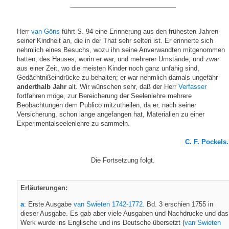
Herr
van Göns
führt S. 94 eine Erinnerung aus den frühesten Jahren
seiner Kindheit an, die in der That sehr selten ist. Er erinnerte sich
nehmlich eines Besuchs, wozu ihn seine Anverwandten mitgenommen
hatten, des Hauses, worin er war, und mehrerer Umstände, und zwar
aus einer Zeit, wo die meisten Kinder noch ganz unfähig sind,
Gedächtnißeindrücke zu behalten; er war nehmlich damals ungefähr
anderthalb Jahr
alt. Wir wünschen sehr, daß der Herr
Verfasser
fortfahren möge, zur Bereicherung der Seelenlehre mehrere
Beobachtungen dem Publico mitzutheilen, da er, nach seiner
Versicherung, schon lange angefangen hat, Materialien zu einer
Experimentalseelenlehre zu sammeln.
C. F. Pockels.
Die Fortsetzung folgt.
Erläuterungen:
a
: Erste Ausgabe
van Swieten 1742-1772.
Bd. 3 erschien 1755 in
dieser Ausgabe. Es gab aber viele Ausgaben und Nachdrucke und das
Werk wurde ins Englische und ins Deutsche übersetzt (
van Swieten