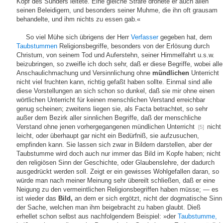
Kopf des Sünders leitete. Eine gleiche Strafe drohete er auch allen
seinen Beleidigern, und besonders seiner Muhme, die ihn oft grausam
behandelte, und ihm nichts zu essen gab.«
So viel Mühe sich übrigens der Herr
Verfasser
gegeben hat, dem
Taubstummen
Religionsbegriffe, besonders von der Erlösung durch
Christum, von seinem Tod und Auferstehn, seiner Himmelfahrt u.s.w.
beizubringen, so zweifle ich doch sehr, daß er diese Begriffe, wobei alle
Anschaulichmachung und Versinnlichung ohne
mündlichen
Unterricht
nicht viel fruchten kann, richtig gefaßt haben sollte. Einmal sind alle
diese Vorstellungen an sich schon so dunkel, daß sie mir ohne einen
wörtlichen Unterricht für keinen menschlichen Verstand erreichbar
genug scheinen; zweitens liegen sie, als Facta betrachtet, so sehr
außer dem Bezirk aller sinnlichen Begriffe, daß der menschliche
Verstand ohne jenen vorhergegangenen mündlichen Unterricht
nicht
[5]
leicht, oder überhaupt gar nicht ein Bedürfniß, sie aufzusuchen,
empfinden kann. Sie lassen sich zwar in Bildern darstellen, aber der
Taubstumme wird doch auch nur immer das Bild im Kopfe haben; nicht
den religiösen Sinn der Geschichte, oder Glaubenslehre, der dadurch
ausgedrückt werden soll. Zeigt er ein gewisses Wohlgefallen daran, so
würde man nach meiner Meinung sehr übereilt schließen, daß er eine
Neigung zu den vermeintlichen Religionsbegriffen haben müsse; — es
ist wieder das
Bild,
an dem er sich ergötzt, nicht der dogmatische Sinn
der Sache, welchen man ihm beigebracht zu haben glaubt. Dieß
erhellet schon selbst aus nachfolgendem Beispiel: »der
Taubstumme,