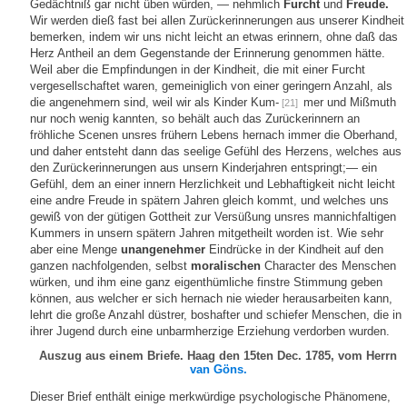
Gedächtniß gar nicht üben würden, — nehmlich
Furcht
und
Freude.
Wir werden dieß fast bei allen Zurückerinnerungen aus unserer Kindheit
bemerken, indem wir uns nicht leicht an etwas erinnern, ohne daß das
Herz Antheil an dem Gegenstande der Erinnerung genommen hätte.
Weil aber die Empfindungen in der Kindheit, die mit einer Furcht
vergesellschaftet waren, gemeiniglich von einer geringern Anzahl, als
die angenehmern sind, weil wir als Kinder Kum-
mer und Mißmuth
[21]
nur noch wenig kannten, so behält auch das Zurückerinnern an
fröhliche Scenen unsres frühern Lebens hernach immer die Oberhand,
und daher entsteht dann das seelige Gefühl des Herzens, welches aus
den Zurückerinnerungen aus unsern Kinderjahren entspringt;— ein
Gefühl, dem an einer innern Herzlichkeit und Lebhaftigkeit nicht leicht
eine andre Freude in spätern Jahren gleich kommt, und welches uns
gewiß von der gütigen Gottheit zur Versüßung unsres mannichfaltigen
Kummers in unsern spätern Jahren mitgetheilt worden ist. Wie sehr
aber eine Menge
unangenehmer
Eindrücke in der Kindheit auf den
ganzen nachfolgenden, selbst
moralischen
Character des Menschen
würken, und ihm eine ganz eigenthümliche finstre Stimmung geben
können, aus welcher er sich hernach nie wieder herausarbeiten kann,
lehrt die große Anzahl düstrer, boshafter und schiefer Menschen, die in
ihrer Jugend durch eine unbarmherzige Erziehung verdorben wurden.
Auszug aus einem Briefe. Haag den 15ten Dec. 1785, vom Herrn
van Göns.
Dieser Brief enthält einige merkwürdige psychologische Phänomene,