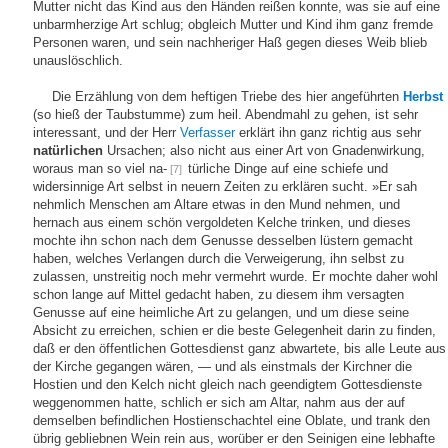
Mutter nicht das Kind aus den Händen reißen konnte, was sie auf eine
unbarmherzige Art schlug; obgleich Mutter und Kind ihm ganz fremde
Personen waren, und sein nachheriger Haß gegen dieses Weib blieb
unauslöschlich.
Die Erzählung von dem heftigen Triebe des hier angeführten
Herbst
(so hieß der Taubstumme) zum heil. Abendmahl zu gehen, ist sehr
interessant, und der Herr
Verfasser
erklärt ihn ganz richtig aus sehr
natürlichen
Ursachen; also nicht aus einer Art von Gnadenwirkung,
woraus man so viel na-
türliche Dinge auf eine schiefe und
[7]
widersinnige Art selbst in neuern Zeiten zu erklären sucht. »Er sah
nehmlich Menschen am Altare etwas in den Mund nehmen, und
hernach aus einem schön vergoldeten Kelche trinken, und dieses
mochte ihn schon nach dem Genusse desselben lüstern gemacht
haben, welches Verlangen durch die Verweigerung, ihn selbst zu
zulassen, unstreitig noch mehr vermehrt wurde. Er mochte daher wohl
schon lange auf Mittel gedacht haben, zu diesem ihm versagten
Genusse auf eine heimliche Art zu gelangen, und um diese seine
Absicht zu erreichen, schien er die beste Gelegenheit darin zu finden,
daß er den öffentlichen Gottesdienst ganz abwartete, bis alle Leute aus
der Kirche gegangen wären, — und als einstmals der Kirchner die
Hostien und den Kelch nicht gleich nach geendigtem Gottesdienste
weggenommen hatte, schlich er sich am Altar, nahm aus der auf
demselben befindlichen Hostienschachtel eine Oblate, und trank den
übrig gebliebnen Wein rein aus, worüber er den Seinigen eine lebhafte