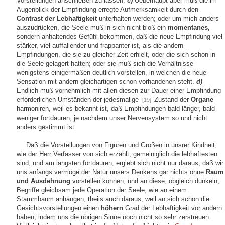
Vorstellungen anschließen zu lassen.
c)
Ueberhaupt aber muß die im
Augenblick der Empfindung erregte Aufmerksamkeit durch den
Contrast der Lebhaftigkeit
unterhalten werden; oder um mich anders
auszudrücken, die Seele muß in sich nicht bloß ein
momentanes,
sondern anhaltendes Gefühl bekommen, daß die neue Empfindung viel
stärker, viel auffallender und frappanter ist, als die andern
Empfindungen, die sie zu gleicher Zeit erhielt, oder die sich schon in
die Seele gelagert hatten; oder sie muß sich die Verhältnisse
wenigstens einigermaßen deutlich vorstellen, in welchen die neue
Sensation mit andern gleichartigen schon vorhandenen steht.
d)
Endlich muß vornehmlich mit allen diesen zur Dauer einer Empfindung
erforderlichen Umständen der jedesmalige
Zustand der
Organe
[19]
harmoniren, weil es bekannt ist, daß Empfindungen bald länger, bald
weniger fortdauren, je nachdem unser Nervensystem so und nicht
anders gestimmt ist.
Daß die Vorstellungen von Figuren und Größen in unsrer Kindheit,
wie der Herr Verfasser von sich erzählt, gemeiniglich die lebhaftesten
sind, und am längsten fortdauren, ergiebt sich nicht nur daraus, daß wir
uns anfangs vermöge der Natur unsers Denkens gar nichts ohne
Raum
und Ausdehnung
vorstellen können, und an diese, obgleich dunkeln,
Begriffe gleichsam jede Operation der Seele, wie an einem
Stammbaum anhängen; theils auch daraus, weil an sich schon die
Gesichtsvorstellungen einen
höhern
Grad der Lebhaftigkeit vor andern
haben, indem uns die übrigen Sinne noch nicht so sehr zerstreuen.