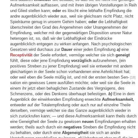
Aufmerksamkeit auffassen, und mit ihren übrigen Vorstellungen in Reih
und Glied stellen kann;
oder
es löscht eine lebhafte Empfindung die
andre augenblicklich wieder aus, weil sie gleichsam nicht Platz, nicht
Spielräume genug in unserm Gehirn haben;
oder
die Lebhaftigkeit
überschreitet den Grad des Angenehmen oder Unangenehmen der
Empfindung, welcher mit der gegenwärtigen Disposition unsrer Natur
heterogen ist, so, daß wir der Lebhaftigkeit der Eindrücke
augenblicklich entgegen zu wirken anfangen. Nach psychologischen
Gesetzen wird durchaus zur
Dauer
einer jeden Empfindung
a)
eine
Receptivität
der Seele erfordert, vermöge welcher sie sich
geneigt
fühlt, diese oder jene Empfindung
vorzüglich
aufzunehmen, (ein
positives Streben zu jener Empfindung) weil sie entweder mit andern
gleichartigen in der Seele schon vorhandenen eine Aehnlichkeit hat;
oder weil eben die Seele müßig ist, und mit der ersten besten Sen-
[18]
sation ein gewisses Leere ausfüllen möchte; oder weil sie die Seele in
einem ihr jetzt eben behaglichen Zustande des Vergnügens, des
Schmerzens, oder des Denkens überhaupt befestigen.
b)
Eine in dem
Augenblick der einwirkenden Empfindung erweckte
Aufmerksamkeit,
entweder auf der Totalempfindung oder auch nur auf einzelne Theile
derselben, vermöge welcher sie das Ganze augenblicklich wieder in
sich zurückrufen kann; — und diese Aufmerksamkeit kann theils durch
eine Geneigtheit der Seele zu gewissen
neuen
Empfindungen erhalten
werden; theils auch durch ein
negatives
Streben die Empfindung nicht
zu behalten, oder durch eine
Abgeneigtheit
sie sich an andre