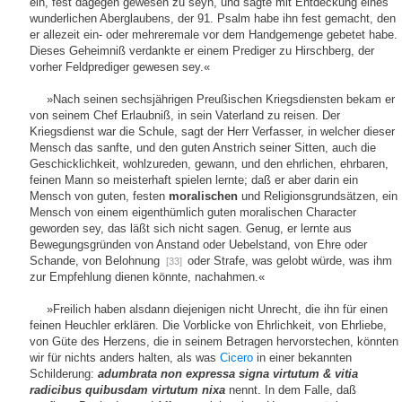
ein, fest dagegen gewesen zu seyn, und sagte mit Entdeckung eines
wunderlichen Aberglaubens, der 91. Psalm habe ihn fest gemacht, den
er allezeit ein- oder mehreremale vor dem Handgemenge gebetet habe.
Dieses Geheimniß verdankte er einem Prediger zu Hirschberg, der
vorher Feldprediger gewesen sey.«
»Nach seinen sechsjährigen Preußischen Kriegsdiensten bekam er
von seinem Chef Erlaubniß, in sein Vaterland zu reisen. Der
Kriegsdienst war die Schule, sagt der Herr Verfasser, in welcher dieser
Mensch das sanfte, und den guten Anstrich seiner Sitten, auch die
Geschicklichkeit, wohlzureden, gewann, und den ehrlichen, ehrbaren,
feinen Mann so meisterhaft spielen lernte; daß er aber darin ein
Mensch von guten, festen
moralischen
und Religionsgrundsätzen, ein
Mensch von einem eigenthümlich guten moralischen Character
geworden sey, das läßt sich nicht sagen. Genug, er lernte aus
Bewegungsgründen von Anstand oder Uebelstand, von Ehre oder
Schande, von Belohnung
oder Strafe, was gelobt würde, was ihm
[33]
zur Empfehlung dienen könnte, nachahmen.«
»Freilich haben alsdann diejenigen nicht Unrecht, die ihn für einen
feinen Heuchler erklären. Die Vorblicke von Ehrlichkeit, von Ehrliebe,
von Güte des Herzens, die in seinem Betragen hervorstechen, könnten
wir für nichts anders halten, als was
Cicero
in einer bekannten
Schilderung:
adumbrata non expressa signa virtutum & vitia
radicibus quibusdam virtutum nixa
nennt. In dem Falle, daß