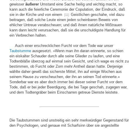
gewisser
äußerer
Umstand eine Sache heilig und wichtig macht, so
kann auch die feierliche Ceremonie der Copulation, der Eindruck, daß
sie in der Kirche und von einem
Geistlichen geschahe, viel dazu
[11]
beitragen, daß solche Leute einen jeden scheinbaren Beweis von
ehlicher Untreue verabscheuen; und daß ihnen natürliche Mißtrauen
kann dann leicht verursachen, daß sie die unschuldigste Handlung für
ein Verbrechen halten.
Auch einer erschrecklichen Furcht vor dem Tode war unser
Taubstumme
ausgesetzt. »Wenn man ihn daran erinnerte, so schien
ein eiskalter Schauder durch alle seine Glieder zu laufen, und eine
Todtenbläße überzog auf einmal sein Gesicht, und ich wage es nicht zu
bestimmen, ob Furcht oder Zorn mehr Antheil daran hatte. Derjenige
wählte daher gewiß das sicherste Mittel, ihn auf einige Wochen aus
seinem Hause zu verscheuchen, der ihn an seinen Tod erinnerte.«
Sonderbar war es aber doch immer bei dieser seiner Furcht vor dem
Tode, daß er bei jeder Beerdigung, die bei Tage geschah, zugegen war,
und dem Todtengräber beim Einscharren getreue Dienste leistete.
Die Taubstummen sind unstreitig ein sehr merkwürdiger Gegenstand für
den Psychologen, und genaue mit Scharfsinn über sie angestellte