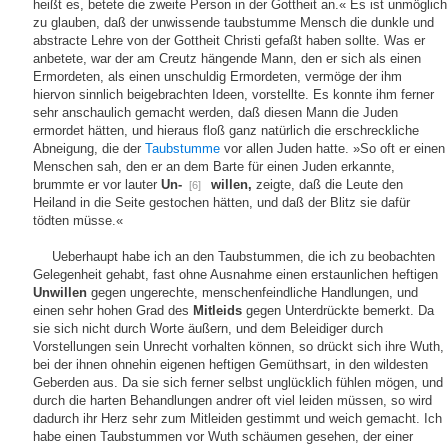
heißt es, betete die zweite Person in der Gottheit an.« Es ist unmöglich
zu glauben, daß der unwissende taubstumme Mensch die dunkle und
abstracte Lehre von der Gottheit Christi gefaßt haben sollte. Was er
anbetete, war der am Creutz hängende Mann, den er sich als einen
Ermordeten, als einen unschuldig Ermordeten, vermöge der ihm
hiervon sinnlich beigebrachten Ideen, vorstellte. Es konnte ihm ferner
sehr anschaulich gemacht werden, daß diesen Mann die Juden
ermordet hätten, und hieraus floß ganz natürlich die erschreckliche
Abneigung, die der
Taubstumme
vor allen Juden hatte. »So oft er einen
Menschen sah, den er an dem Barte für einen Juden erkannte,
brummte er vor lauter
Un-
willen,
zeigte, daß die Leute den
[6]
Heiland in die Seite gestochen hätten, und daß der Blitz sie dafür
tödten müsse.«
Ueberhaupt habe ich an den Taubstummen, die ich zu beobachten
Gelegenheit gehabt, fast ohne Ausnahme einen erstaunlichen heftigen
Unwillen
gegen ungerechte, menschenfeindliche Handlungen, und
einen sehr hohen Grad des
Mitleids
gegen Unterdrückte bemerkt. Da
sie sich nicht durch Worte äußern, und dem Beleidiger durch
Vorstellungen sein Unrecht vorhalten können, so drückt sich ihre Wuth,
bei der ihnen ohnehin eigenen heftigen Gemüthsart, in den wildesten
Geberden aus. Da sie sich ferner selbst unglücklich fühlen mögen, und
durch die harten Behandlungen andrer oft viel leiden müssen, so wird
dadurch ihr Herz sehr zum Mitleiden gestimmt und weich gemacht. Ich
habe einen Taubstummen vor Wuth schäumen gesehen, der einer