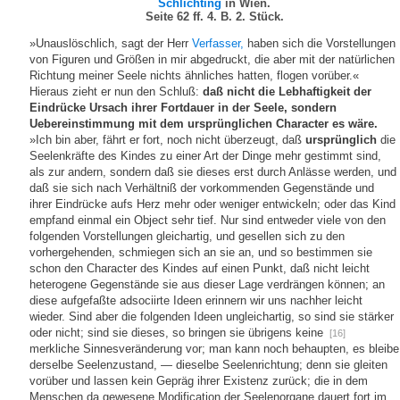
Schlichting
in Wien.
Seite 62 ff. 4. B. 2. Stück.
»Unauslöschlich, sagt der Herr
Verfasser,
haben sich die Vorstellungen
von Figuren und Größen in mir abgedruckt, die aber mit der natürlichen
Richtung meiner Seele nichts ähnliches hatten, flogen vorüber.«
Hieraus zieht er nun den Schluß:
daß nicht die Lebhaftigkeit der
Eindrücke Ursach ihrer Fortdauer in der Seele, sondern
Uebereinstimmung mit dem ursprünglichen Character es wäre.
»Ich bin aber, fährt er fort, noch nicht überzeugt, daß
ursprünglich
die
Seelenkräfte des Kindes zu einer Art der Dinge mehr gestimmt sind,
als zur andern, sondern daß sie dieses erst durch Anlässe werden, und
daß sie sich nach Verhältniß der vorkommenden Gegenstände und
ihrer Eindrücke aufs Herz mehr oder weniger entwickeln; oder das Kind
empfand einmal ein Object sehr tief. Nur sind entweder viele von den
folgenden Vorstellungen gleichartig, und gesellen sich zu den
vorhergehenden, schmiegen sich an sie an, und so bestimmen sie
schon den Character des Kindes auf einen Punkt, daß nicht leicht
heterogene Gegenstände sie aus dieser Lage verdrängen können; an
diese aufgefaßte adsociirte Ideen erinnern wir uns nachher leicht
wieder. Sind aber die folgenden Ideen ungleichartig, so sind sie stärker
oder nicht; sind sie dieses, so bringen sie übrigens keine
[16]
merkliche Sinnesveränderung vor; man kann noch behaupten, es bleibe
derselbe Seelenzustand, — dieselbe Seelenrichtung; denn sie gleiten
vorüber und lassen kein Gepräg ihrer Existenz zurück; die in dem
Menschen da gewesene Modification der Seelenorgane dauert fort im