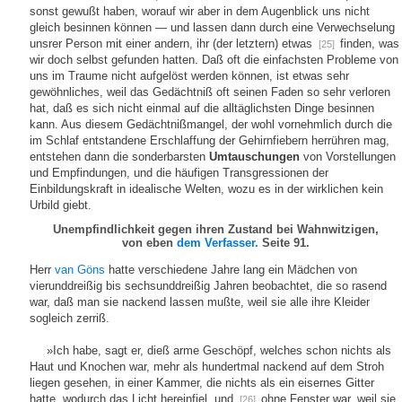
sonst gewußt haben, worauf wir aber in dem Augenblick uns nicht
gleich besinnen können — und lassen dann durch eine Verwechselung
unsrer Person mit einer andern, ihr (der letztern) etwas
finden, was
[25]
wir doch selbst gefunden hatten. Daß oft die einfachsten Probleme von
uns im Traume nicht aufgelöst werden können, ist etwas sehr
gewöhnliches, weil das Gedächtniß oft seinen Faden so sehr verloren
hat, daß es sich nicht einmal auf die alltäglichsten Dinge besinnen
kann. Aus diesem Gedächtnißmangel, der wohl vornehmlich durch die
im Schlaf entstandene Erschlaffung der Gehirnfiebern herrühren mag,
entstehen dann die sonderbarsten
Umtauschungen
von Vorstellungen
und Empfindungen, und die häufigen Transgressionen der
Einbildungskraft in idealische Welten, wozu es in der wirklichen kein
Urbild giebt.
Unempfindlichkeit gegen ihren Zustand bei Wahnwitzigen,
von eben
dem Verfasser.
Seite 91.
Herr
van Göns
hatte verschiedene Jahre lang ein Mädchen von
vierunddreißig bis sechsunddreißig Jahren beobachtet, die so rasend
war, daß man sie nackend lassen mußte, weil sie alle ihre Kleider
sogleich zerriß.
»Ich habe, sagt er, dieß arme Geschöpf, welches schon nichts als
Haut und Knochen war, mehr als hundertmal nackend auf dem Stroh
liegen gesehen, in einer Kammer, die nichts als ein eisernes Gitter
hatte, wodurch das Licht hereinfiel, und
ohne Fenster war, weil sie
[26]