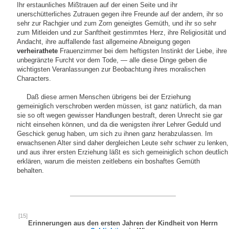
Ihr erstaunliches Mißtrauen auf der einen Seite und ihr
unerschütterliches Zutrauen gegen ihre Freunde auf der andern, ihr so
sehr zur Rachgier und zum Zorn geneigtes Gemüth, und ihr so sehr
zum Mitleiden und zur Sanftheit gestimmtes Herz, ihre Religiosität und
Andacht, ihre auffallende fast allgemeine Abneigung gegen
verheirathete
Frauenzimmer bei dem heftigsten Instinkt der Liebe, ihre
unbegränzte Furcht vor dem Tode, — alle diese Dinge geben die
wichtigsten Veranlassungen zur Beobachtung ihres moralischen
Characters.
Daß diese armen Menschen übrigens bei der Erziehung
gemeiniglich verschroben werden müssen, ist ganz natürlich, da man
sie so oft wegen gewisser Handlungen bestraft, deren Unrecht sie gar
nicht einsehen können, und da die wenigsten ihrer Lehrer Geduld und
Geschick genug haben, um sich zu ihnen ganz herabzulassen. Im
erwachsenen Alter sind daher dergleichen Leute sehr schwer zu lenken,
und aus ihrer ersten Erziehung läßt es sich gemeiniglich schon deutlich
erklären, warum die meisten zeitlebens ein boshaftes Gemüth
behalten.
[15]
Erinnerungen aus den ersten Jahren der Kindheit von Herrn