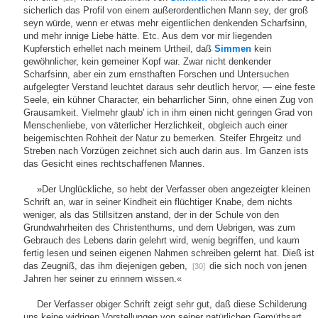
sicherlich das Profil von einem außerordentlichen Mann sey, der groß
seyn würde, wenn er etwas mehr eigentlichen denkenden Scharfsinn,
und mehr innige Liebe hätte. Etc. Aus dem vor mir liegenden
Kupferstich erhellet nach meinem Urtheil, daß
Simmen
kein
gewöhnlicher, kein gemeiner Kopf war. Zwar nicht denkender
Scharfsinn, aber ein zum ernsthaften Forschen und Untersuchen
aufgelegter Verstand leuchtet daraus sehr deutlich hervor, — eine feste
Seele, ein kühner Character, ein beharrlicher Sinn, ohne einen Zug von
Grausamkeit. Vielmehr glaub' ich in ihm einen nicht geringen Grad von
Menschenliebe, von väterlicher Herzlichkeit, obgleich auch einer
beigemischten Rohheit der Natur zu bemerken. Steifer Ehrgeitz und
Streben nach Vorzügen zeichnet sich auch darin aus. Im Ganzen ists
das Gesicht eines rechtschaffenen Mannes.
»Der Unglückliche, so hebt der Verfasser oben angezeigter kleinen
Schrift an, war in seiner Kindheit ein flüchtiger Knabe, dem nichts
weniger, als das Stillsitzen anstand, der in der Schule von den
Grundwahrheiten des Christenthums, und dem Uebrigen, was zum
Gebrauch des Lebens darin gelehrt wird, wenig begriffen, und kaum
fertig lesen und seinen eigenen Nahmen schreiben gelernt hat. Dieß ist
das Zeugniß, das ihm diejenigen geben,
die sich noch von jenen
[30]
Jahren her seiner zu erinnern wissen.«
Der Verfasser obiger Schrift zeigt sehr gut, daß diese Schilderung
uns keine widrigen Vorstellungen von seiner natürlichen Gemüthsart