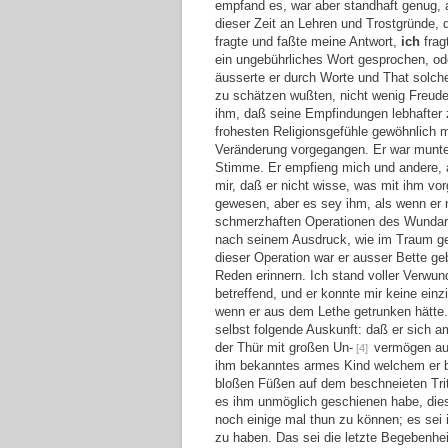
empfand es, war aber standhaft genug, a
dieser Zeit an Lehren und Trostgründe, 
fragte und faßte meine Antwort,
ich
frag
ein ungebührliches Wort gesprochen, o
äusserte er durch Worte und That solche
zu schätzen wußten, nicht wenig Freu
ihm, daß seine Empfindungen lebhafter z
frohesten Religionsgefühle gewöhnlich m
Veränderung vorgegangen. Er war munte
Stimme. Er empfieng mich und andere, al
mir, daß er nicht wisse, was mit ihm 
gewesen, aber es sey ihm, als wenn er n
schmerzhaften Operationen des Wundarzt
nach seinem Ausdruck, wie im Traum g
dieser Operation war er ausser Bette g
Reden erinnern. Ich stand voller Verwun
betreffend, und er konnte mir keine einz
wenn er aus dem Lethe getrunken hätte.
selbst folgende Auskunft: daß er sich 
der Thür mit großen Un-
vermögen aus
[4]
ihm bekanntes armes Kind welchem er bi
bloßen Füßen auf dem beschneieten Trit
es ihm unmöglich geschienen habe, dies
noch einige mal thun zu können; es sei
zu haben. Das sei die letzte Begebenhei