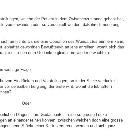
stellungen, welche der Patient in dem Zwischenzustande gehabt hat,
eele verschwunden oder so verdunkelt worden, daß ihre Erneuerung
r sich an nichts als die eine Operation des Wundarztes erinnern kann,
der lebhafter gewordnen Bewußtseyn an jene anreihen, womit sich das
 Kranke mit eben dem Gedanken gleichsam wieder erwachte, mit
n wichtige Frage:
ihe von Eindrücken und Vorstellungen, so in der Seele verdunkelt
r vor denselben hergieng, der erste wird, womit die lebhaftern
innen?
Oder
innerlichen Dingen — im Gedächtniß — eine so grosse Lücke
ngen an einander reihen können, zwischen welchen doch eine grosse
 abgerissene Stücke einer Kette zerstreuet werden und sich ganz