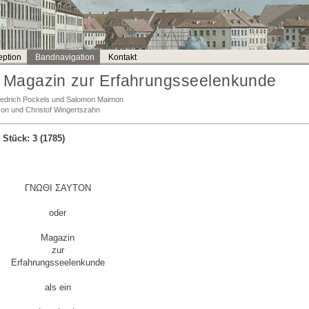
ption
Bandnavigation
Kontakt
Magazin zur Erfahrungsseelenkunde
Friedrich Pockels und Salomon Maimon
son und Christof Wingertszahn
, Stück: 3 (1785)
ΓΝΩΘΙ ΣΑΥΤΟΝ
oder
Magazin
zur
Erfahrungsseelenkunde
als ein