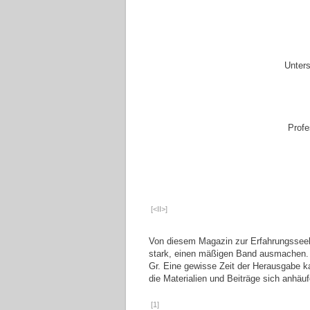
Unter
Prof
[<II>]
Von diesem Magazin zur Erfahrungsseele
stark, einen mäßigen Band ausmachen. E
Gr. Eine gewisse Zeit der Herausgabe k
die Materialien und Beiträge sich anhäu
[1]