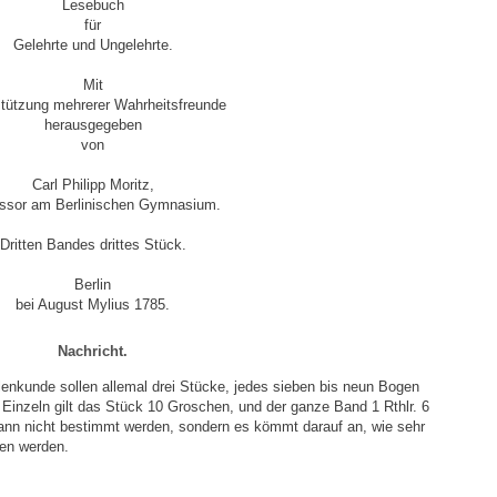
Lesebuch
für
Gelehrte und Ungelehrte.
Mit
stützung mehrerer Wahrheitsfreunde
herausgegeben
von
Carl Philipp Moritz,
essor am Berlinischen Gymnasium.
Dritten Bandes drittes Stück.
Berlin
bei August Mylius 1785.
Nachricht.
nkunde sollen allemal drei Stücke, jedes sieben bis neun Bogen
inzeln gilt das Stück 10 Groschen, und der ganze Band 1 Rthlr. 6
ann nicht bestimmt werden, sondern es kömmt darauf an, wie sehr
fen werden.