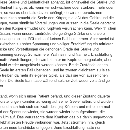
ese Stärke und Lebhaftigkeit abhängt, ist ohnzweifel die Stärke und
fenheit hängt es ab, wenn wir schwächere oder stärkere, mehr oder
 so wie es ebenfalls davon abhängt, ob wir sie reproduziren
roduziren braucht die Seele den Körper, sie läßt das Gehirn und die
legen, wenn sinnliche Vorstellungen von aussen in die Seele gebracht
en den Körper ermüdet und Kopfweh verursachen kann. Wel-
chen
[9]
ssen, wenn unsere Eindrücke die gehörige Stärke und unsere
 erlangen sollen, läßt sich auf keinen Fall bestimmen. Aber soviel ist
wischen zu hoher Spannung und völliger Erschlaffung ein mittlerer
cke und Vorstellungen die gehörigen Grade der Stärke und
pannung erzeugt Schwärmerei Wahnsinn und Narrheit. Erschlaffung
tte Vorstellungen, die wie Irrlichter im Kopfe umhergaukeln, aber
 bald wieder ausgelöscht werden können. Beide Zustände lassen
 Seele im ersten Fall überladen, und im zwoten gleichsam zu leise
treiben da mehr ihr eigenes Spiel, als daß sie von äusserlichen
ten. Die Seele kann also während solcher Zeit weder vollständige
en.
and, worin sich unser Patient befand, und dieser Zustand dauerte
orstellungen konnten zu wenig auf seiner Seele haften, und wurden
h und nach hob sich die Kraft des
Körpers und mit einem mal
[10]
ad der Spannung wieder, sie wurden wieder heraufgestimmt, die
en Umlauf. Das verursachte dem Kranken das bis dahin ungewohnte
lebhaftesten Freude verbunden war. Jetzt strömten ihm, gleich
eiten neue Eindrücke entgegen. Jene Erschlaffung hatte nur