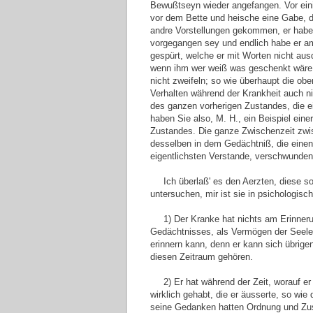
Bewußtseyn wieder angefangen. Vor ein
vor dem Bette und heische eine Gabe, di
andre Vorstellungen gekommen, er habe
vorgegangen sey und endlich habe er am
gespürt, welche er mit Worten nicht au
wenn ihm wer weiß was geschenkt wäre. 
nicht zweifeln; so wie überhaupt die ob
Verhalten während der Krankheit auch n
des ganzen vorherigen Zustandes, die e
haben Sie also, M. H., ein Beispiel ein
Zustandes. Die ganze Zwischenzeit zwi
desselben in dem Gedächtniß, die einen
eigentlichsten Verstande, verschwunden
Ich überlaß' es den Aerzten, diese s
untersuchen, mir ist sie in psichologis
1) Der Kranke hat nichts am Erinner
Gedächtnisses, als Vermögen der Seele
erinnern kann, denn er kann sich übrigen
diesen Zeitraum gehören.
2) Er hat während der Zeit, worauf 
wirklich gehabt, die er äusserte, so wi
seine Gedanken hatten Ordnung und Zusa