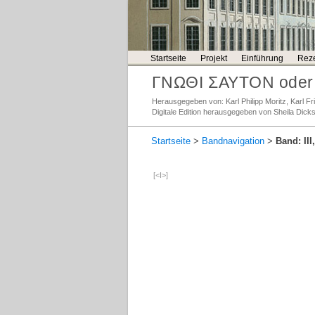
Startseite
Projekt
Einführung
Reze
ΓΝΩΘΙ ΣΑΥΤΟΝ oder 
Herausgegeben von: Karl Philipp Moritz, Karl 
Digitale Edition herausgegeben von Sheila Dick
Startseite
>
Bandnavigation
>
Band: III
[<I>]