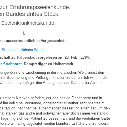
zur Erfahrungsseelenkunde.
ten Bandes drittes Stück.
 Seelenkrankheitskunde.
I.
iner ausserordentlichen Vergessenheit.
Streithorst, Johann Werner
lschaft zu Halberstadt vorgelesen am 23. Febr. 1784.
r Streithorst,
Domprediger zu Halberstadt.
e ungewöhnliche Erscheinung in der moralischen Welt, nebst den
ur Beurtheilung und Prüfung mittheilen zu dürfen. Ich will mit der
Wahrheit ich verbürge, den Anfang machen. Das in aller Absicht
u einem Kranken gefodert, der das hitzige Fieber hatte und in
f ihn völlig bei Verstande, ohnerachtet er vorher sehr phantasirt
fangs täglich, nachher, bei zunehmender Besserung einen Tag um den
mal stärker, das andre mal schwächer, aber doch immer verständig
age fing sich der Patient zu bessern an, und die verdorbnen Säfte
o sie allmählig abgeleitet werden konnten. Er hatte viel zu leiden,