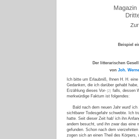
Magazin 
Drit
Zur
Beispiel e
Der litterarischen Gesel
von
Joh. Werne
Ich bitte um Erlaubniß, Ihnen H. H. ein
Gedanken, die ich darüber gehabt habe, z
Erzählung dieses Vor-
falls, dessen 
[2]
merkwürdige Faktum ist folgendes:
Bald nach dem neuen Jahr wurd' ich z
sichtbarer Todesgefahr schwebte. Ich tra
hatte. Seit dieser Zeit hab' ich ihn An
andern besucht, und ihn zwar das eine 
gefunden. Schon nach dem vierzehnten T
zogen sich an einen Theil des Körpers, w