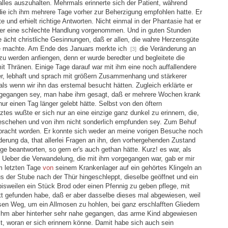
lles auszuhalten. Mehrmals erinnerte sich der Patient, während
die ich ihm mehrere Tage vorher zur Beherzigung empfohlen hatte. Er
te und erhielt richtige Antworten. Nicht einmal in der Phantasie hat er
der eine schlechte Handlung vorgenommen. Und in guten Stunden
 ächt christliche Gesinnungen, daß er allen, die wahre Herzensgüte
de machte. Am Ende des Januars merkte ich
die Veränderung an
[3]
u werden anfiengen, denn er wurde beredter und begleitete die
it Thränen. Einige Tage darauf war mit ihm eine noch auffallendere
r, lebhaft und sprach mit größern Zusammenhang und stärkerer
s wenn wir ihn das erstemal besucht hätten. Zugleich erklärte er
vorgegangen sey, man habe ihm gesagt, daß er mehrere Wochen krank
ur einen Tag länger gelebt hätte. Selbst von den öftern
es wußte er sich nur an eine einzige ganz dunkel zu erinnern, die,
eschehen und von ihm nicht sonderlich empfunden sey. Zum Behuf
ebracht worden. Er konnte sich weder an meine vorigen Besuche noch
derung da, that allerlei Fragen an ihn, den vorhergehenden Zustand
ige beantworten, so gern er's auch gethan hätte. Kurz! es war, als
 Ueber die Verwandelung, die mit ihm vorgegangen war, gab er mir
am letzten Tage
von
seinem Krankenlager auf ein gehörtes Klingeln an
 der Stube nach der Thür hingeschleppt, dieselbe geöffnet und ein
sweilen ein Stück Brod oder einen Pfennig zu geben pflege, mit
t gefunden habe, daß er aber dasselbe dieses mal abgewiesen, weil
en Weg, um ein Allmosen zu hohlen, bei ganz erschlafften Gliedern
 ihm aber hinterher sehr nahe gegangen, das arme Kind abgewiesen
t, woran er sich erinnern könne. Damit habe sich auch sein