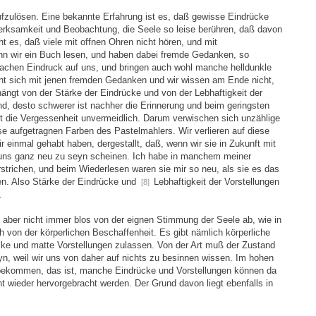
aufzulösen. Eine bekannte Erfahrung ist es, daß gewisse Eindrücke
erksamkeit und Beobachtung, die Seele so leise berühren, daß davon
t es, daß viele mit offnen Ohren nicht hören, und mit
n wir ein Buch lesen, und haben dabei fremde Gedanken, so
chen Eindruck auf uns, und bringen auch wohl manche helldunkle
scht sich mit jenen fremden Gedanken und wir wissen am Ende nicht,
ängt von der Stärke der Eindrücke und von der Lebhaftigkeit der
nd, desto schwerer ist nachher die Erinnerung und beim geringsten
st die Vergessenheit unvermeidlich. Darum verwischen sich unzählige
ose aufgetragnen Farben des Pastelmahlers. Wir verlieren auf diese
ir einmal gehabt haben, dergestallt, daß, wenn wir sie in Zukunft mit
 uns ganz neu zu seyn scheinen. Ich habe in manchem meiner
strichen, und beim Wiederlesen waren sie mir so neu, als sie es das
n. Also Stärke der Eindrücke und
Lebhaftigkeit der Vorstellungen
[8]
.
t aber nicht immer blos von der eignen Stimmung der Seele ab, wie in
 von der körperlichen Beschaffenheit. Es gibt nämlich körperliche
ke und matte Vorstellungen zulassen. Von der Art muß der Zustand
n, weil wir uns von daher auf nichts zu besinnen wissen. Im hohen
 bekommen, das ist, manche Eindrücke und Vorstellungen können da
cht wieder hervorgebracht werden. Der Grund davon liegt ebenfalls in