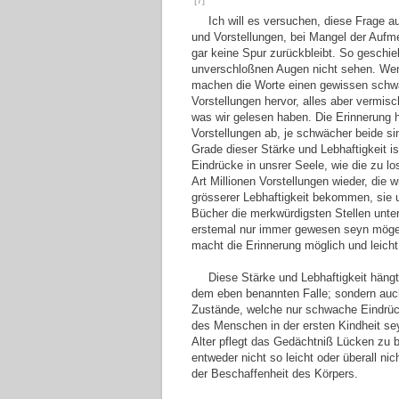
[7]
Ich will es versuchen, diese Frage 
und Vorstellungen, bei Mangel der Aufm
gar keine Spur zurückbleibt. So geschieh
unverschloßnen Augen nicht sehen. Wen
machen die Worte einen gewissen schwa
Vorstellungen hervor, alles aber vermi
was wir gelesen haben. Die Erinnerung h
Vorstellungen ab, je schwächer beide si
Grade dieser Stärke und Lebhaftigkeit i
Eindrücke in unsrer Seele, wie die zu l
Art Millionen Vorstellungen wieder, die w
grösserer Lebhaftigkeit bekommen, sie
Bücher die merkwürdigsten Stellen unter
erstemal nur immer gewesen seyn möge
macht die Erinnerung möglich und leicht
Diese Stärke und Lebhaftigkeit häng
dem eben benannten Falle; sondern auch
Zustände, welche nur schwache Eindrüc
des Menschen in der ersten Kindheit sey
Alter pflegt das Gedächtniß Lücken zu
entweder nicht so leicht oder überall ni
der Beschaffenheit des Körpers.