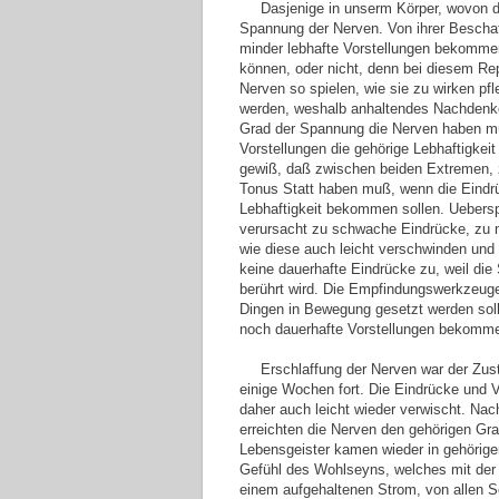
Dasjenige in unserm Körper, wovon di
Spannung der Nerven. Von ihrer Beschaf
minder lebhafte Vorstellungen bekommen;
können, oder nicht, denn bei diesem Rep
Nerven so spielen, wie sie zu wirken pf
werden, weshalb anhaltendes Nachdenk
Grad der Spannung die Nerven haben mü
Vorstellungen die gehörige Lebhaftigkeit
gewiß, daß zwischen beiden Extremen, z
Tonus Statt haben muß, wenn die Eindrü
Lebhaftigkeit bekommen sollen. Uebers
verursacht zu schwache Eindrücke, zu ma
wie diese auch leicht verschwinden und
keine dauerhafte Eindrücke zu, weil die
berührt wird. Die Empfindungswerkzeuge 
Dingen in Bewegung gesetzt werden soll
noch dauerhafte Vorstellungen bekomm
Erschlaffung der Nerven war der Zust
einige Wochen fort. Die Eindrücke und V
daher auch leicht wieder verwischt. Nac
erreichten die Nerven den gehörigen Gr
Lebensgeister kamen wieder in gehörig
Gefühl des Wohlseyns, welches mit der 
einem aufgehaltenen Strom, von allen S