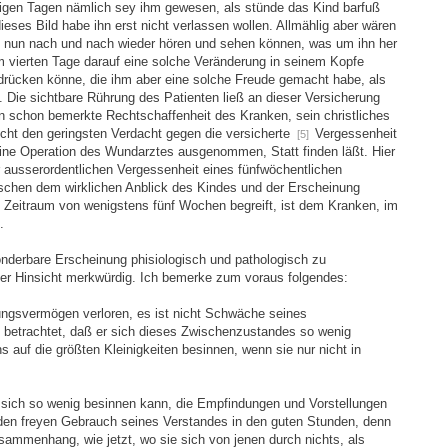
igen Tagen nämlich sey ihm gewesen, als stünde das Kind barfuß
eses Bild habe ihn erst nicht verlassen wollen. Allmählig aber wären
 nun nach und nach wieder hören und sehen können, was um ihn her
 vierten Tage darauf eine solche Veränderung in seinem Kopfe
sdrücken könne, die ihm aber eine solche Freude gemacht habe, als
Die sichtbare Rührung des Patienten ließ an dieser Versicherung
en schon bemerkte Rechtschaffenheit des Kranken, sein christliches
icht den geringsten Verdacht gegen die versicherte
Vergessenheit
[5]
ine Operation des Wundarztes ausgenommen, Statt finden läßt. Hier
er ausserordentlichen Vergessenheit eines fünfwöchentlichen
schen dem wirklichen Anblick des Kindes und der Erscheinung
 Zeitraum von wenigstens fünf Wochen begreift, ist dem Kranken, im
.
onderbare Erscheinung phisiologisch und pathologisch zu
cher Hinsicht merkwürdig. Ich bemerke zum voraus folgendes:
ungsvermögen verloren, es ist nicht Schwäche seines
 betrachtet, daß er sich dieses Zwischenzustandes so wenig
s auf die größten Kleinigkeiten besinnen, wenn sie nur nicht in
er sich so wenig besinnen kann, die Empfindungen und Vorstellungen
e den freyen Gebrauch seines Verstandes in den guten Stunden, denn
mmenhang, wie jetzt, wo sie sich von jenen durch nichts, als