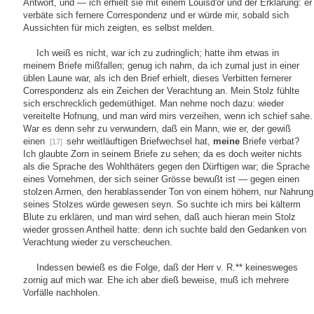
Antwort, und — ich erhielt sie mit einem Louisd'or und der Erklärung: er
verbäte sich fernere Correspondenz und er würde mir, sobald sich
Aussichten für mich zeigten, es selbst melden.
Ich weiß es nicht, war ich zu zudringlich; hatte ihm etwas in
meinem Briefe mißfallen; genug ich nahm, da ich zumal just in einer
üblen Laune war, als ich den Brief erhielt, dieses Verbitten fernerer
Correspondenz als ein Zeichen der Verachtung an. Mein Stolz fühlte
sich erschrecklich gedemüthiget. Man nehme noch dazu: wieder
vereitelte Hofnung, und man wird mirs verzeihen, wenn ich schief sahe.
War es denn sehr zu verwundern, daß ein Mann, wie er, der gewiß
einen
sehr weitläuftigen Briefwechsel hat,
meine
Briefe verbat?
[17]
Ich glaubte Zorn in seinem Briefe zu sehen; da es doch weiter nichts
als die Sprache des Wohlthäters gegen den Dürftigen war; die Sprache
eines Vornehmen, der sich seiner Grösse bewußt ist — gegen einen
stolzen Armen, den herablassender Ton von einem höhern, nur Nahrung
seines Stolzes würde gewesen seyn. So suchte ich mirs bei kälterm
Blute zu erklären, und man wird sehen, daß auch hieran mein Stolz
wieder grossen Antheil hatte: denn ich suchte bald den Gedanken von
Verachtung wieder zu verscheuchen.
Indessen bewieß es die Folge, daß der Herr v. R.** keinesweges
zornig auf mich war. Ehe ich aber dieß beweise, muß ich mehrere
Vorfälle nachholen.