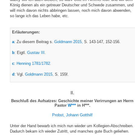
König dienen als ein getreuer Deutscher und Schwede zusammen, und
will mich davon nichts abbringen lassen, noch mich davon abwenden,
so lange ich das Leben habe, etc.
Erläuterungen:
a
: Zu diesem Beitrag s.
Goldmann 2015,
S. 143-147, 152-156.
b
: Eigtl.
Gustav III.
c
:
Henning 1781/1782.
d
: Vgl.
Goldmann 2015,
S. 155f.
II.
Beschluß des Aufsatzes: Geschichte meiner Verirrungen an Herrn
Pastor
W***
in H***.
Probst, Johann Gotthilf
Unter der Hand bewarb ich mich nun wieder um Kollegien-Abschreiben.
Dadurch bekam ich wieder Zutritt, und manches gute Buch geliehen.