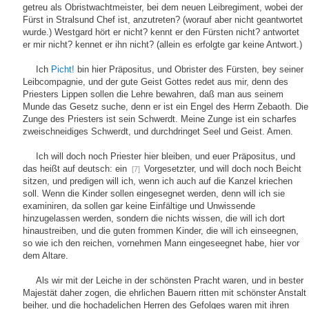
getreu als Obristwachtmeister, bei dem neuen Leibregiment, wobei der
Fürst in Stralsund Chef ist, anzutreten? (worauf aber nicht geantwortet
wurde.) Westgard hört er nicht? kennt er den Fürsten nicht? antwortet
er mir nicht? kennet er ihn nicht? (allein es erfolgte gar keine Antwort.)
Ich
Picht!
bin hier Präpositus, und Obrister des Fürsten, bey seiner
Leibcompagnie, und der gute Geist Gottes redet aus mir, denn des
Priesters Lippen sollen die Lehre bewahren, daß man aus seinem
Munde das Gesetz suche, denn er ist ein Engel des Herrn Zebaoth. Die
Zunge des Priesters ist sein Schwerdt. Meine Zunge ist ein scharfes
zweischneidiges Schwerdt, und durchdringet Seel und Geist. Amen.
Ich will doch noch Priester hier bleiben, und euer Präpositus, und
das heißt auf deutsch: ein
Vorgesetzter, und will doch noch Beicht
[7]
sitzen, und predigen will ich, wenn ich auch auf die Kanzel kriechen
soll. Wenn die Kinder sollen eingesegnet werden, denn will ich sie
examiniren, da sollen gar keine Einfältige und Unwissende
hinzugelassen werden, sondern die nichts wissen, die will ich dort
hinaustreiben, und die guten frommen Kinder, die will ich einseegnen,
so wie ich den reichen, vornehmen Mann eingeseegnet habe, hier vor
dem Altare.
Als wir mit der Leiche in der schönsten Pracht waren, und in bester
Majestät daher zogen, die ehrlichen Bauern ritten mit schönster Anstalt
beiher, und die hochadelichen Herren des Gefolges waren mit ihren