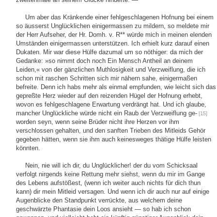
Um aber das Kränkende einer fehlgeschlagenen Hofnung bei einem
so äusserst Unglücklichen einigermassen zu mildern, so meldete mir
der Herr Aufseher, der Hr. Domh. v. R** würde mich in meinen elenden
Umständen einigermassen unterstützen. Ich erhielt kurz darauf einen
Dukaten. Mir war diese Hülfe dazumal um so nöthiger: da mich der
Gedanke: »so nimmt doch noch Ein Mensch Antheil an deinem
Leiden,« von der gänzlichen Muthlosigkeit und Verzweiflung, die ich
schon mit raschen Schritten sich mir nähern sahe, einigermaßen
befreite. Denn ich habs mehr als einmal empfunden, wie leicht sich das
gepreßte Herz wieder auf den reizenden Hügel der Hofnung erhebt,
wovon es fehlgeschlagene Erwartung verdrängt hat. Und ich glaube,
mancher Unglückliche würde nicht ein Raub der Verzweiflung ge-
[15]
worden seyn, wenn seine Brüder nicht ihre Herzen vor ihm
verschlossen gehalten, und den sanften Trieben des Mitleids Gehör
gegeben hätten, wenn sie ihm auch keinesweges thätige Hülfe leisten
könnten.
Nein, nie will ich dir, du Unglücklicher! der du vom Schicksaal
verfolgt nirgends keine Rettung mehr siehst, wenn du mir im Gange
des Lebens aufstößest, (wenn ich weiter auch nichts für dich thun
kann) dir mein Mitleid versagen. Und wenn ich dir auch nur auf einige
Augenblicke den Standpunkt verrückte, aus welchem deine
geschwärzte Phantasie dein Loos ansieht — so hab ich schon