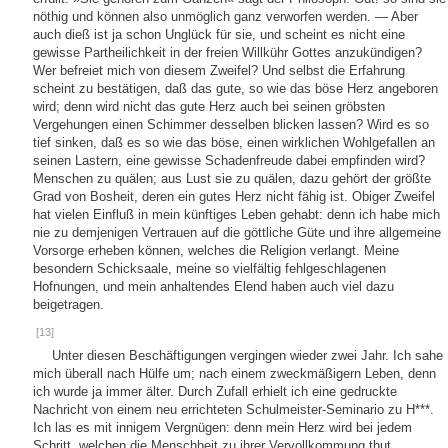
nöthig und können also unmöglich ganz verworfen werden. — Aber
auch dieß ist ja schon Unglück für sie, und scheint es nicht eine
gewisse Partheilichkeit in der freien Willkühr Gottes anzukündigen?
Wer befreiet mich von diesem Zweifel? Und selbst die Erfahrung
scheint zu bestätigen, daß das gute, so wie das böse Herz angeboren
wird; denn wird nicht das gute Herz auch bei seinen gröbsten
Vergehungen einen Schimmer desselben blicken lassen? Wird es so
tief sinken, daß es so wie das böse, einen wirklichen Wohlgefallen an
seinen Lastern, eine gewisse Schadenfreude dabei empfinden wird?
Menschen zu quälen; aus Lust sie zu quälen, dazu gehört der größte
Grad von Bosheit, deren ein gutes Herz nicht fähig ist. Obiger Zweifel
hat vielen Einfluß in mein künftiges Leben gehabt: denn ich habe mich
nie zu demjenigen Vertrauen auf die göttliche Güte und ihre allgemeine
Vorsorge erheben können, welches die Religion verlangt. Meine
besondern Schicksaale, meine so vielfältig fehlgeschlagenen
Hofnungen, und mein anhaltendes Elend haben auch viel dazu
beigetragen.
[13]
Unter diesen Beschäftigungen vergingen wieder zwei Jahr. Ich sahe
mich überall nach Hülfe um; nach einem zweckmäßigern Leben, denn
ich wurde ja immer älter. Durch Zufall erhielt ich eine gedruckte
Nachricht von einem neu errichteten Schulmeister-Seminario zu H***.
Ich las es mit innigem Vergnügen: denn mein Herz wird bei jedem
Schritt, welchen die Menschheit zu ihrer Vervollkommung thut,