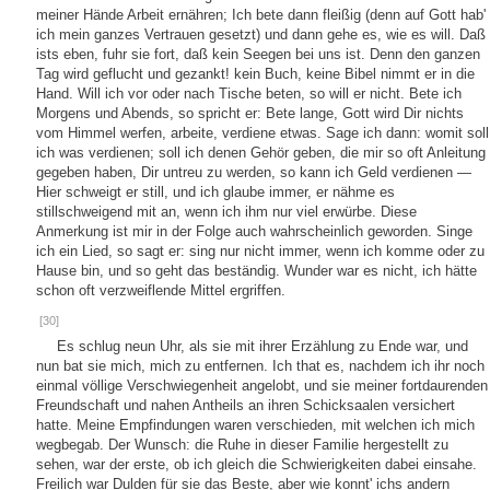
meiner Hände Arbeit ernähren; Ich bete dann fleißig (denn auf Gott hab'
ich mein ganzes Vertrauen gesetzt) und dann gehe es, wie es will. Daß
ists eben, fuhr sie fort, daß kein Seegen bei uns ist. Denn den ganzen
Tag wird geflucht und gezankt! kein Buch, keine Bibel nimmt er in die
Hand. Will ich vor oder nach Tische beten, so will er nicht. Bete ich
Morgens und Abends, so spricht er: Bete lange, Gott wird Dir nichts
vom Himmel werfen, arbeite, verdiene etwas. Sage ich dann: womit soll
ich was verdienen; soll ich denen Gehör geben, die mir so oft Anleitung
gegeben haben, Dir untreu zu werden, so kann ich Geld verdienen —
Hier schweigt er still, und ich glaube immer, er nähme es
stillschweigend mit an, wenn ich ihm nur viel erwürbe. Diese
Anmerkung ist mir in der Folge auch wahrscheinlich geworden. Singe
ich ein Lied, so sagt er: sing nur nicht immer, wenn ich komme oder zu
Hause bin, und so geht das beständig. Wunder war es nicht, ich hätte
schon oft verzweiflende Mittel ergriffen.
[30]
Es schlug neun Uhr, als sie mit ihrer Erzählung zu Ende war, und
nun bat sie mich, mich zu entfernen. Ich that es, nachdem ich ihr noch
einmal völlige Verschwiegenheit angelobt, und sie meiner fortdaurenden
Freundschaft und nahen Antheils an ihren Schicksaalen versichert
hatte. Meine Empfindungen waren verschieden, mit welchen ich mich
wegbegab. Der Wunsch: die Ruhe in dieser Familie hergestellt zu
sehen, war der erste, ob ich gleich die Schwierigkeiten dabei einsahe.
Freilich war Dulden für sie das Beste, aber wie konnt' ichs andern