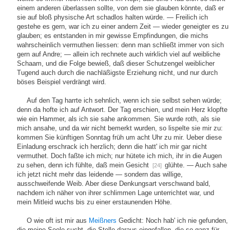
einem anderen überlassen sollte, von dem sie glauben könnte, daß er
sie auf bloß physische Art schadlos halten würde. — Freilich ich
gestehe es gern, war ich zu einer andern Zeit — wieder geneigter es zu
glauben; es entstanden in mir gewisse Empfindungen, die michs
wahrscheinlich vermuthen liessen: denn man schließt immer von sich
gern auf Andre; — allein ich rechnete auch wirklich viel auf weibliche
Schaam, und die Folge bewieß, daß dieser Schutzengel weiblicher
Tugend auch durch die nachläßigste Erziehung nicht, und nur durch
böses Beispiel verdrängt wird.
Auf den Tag harrte ich sehnlich, wenn ich sie selbst sehen würde;
denn da hofte ich auf Antwort. Der Tag erschien, und mein Herz klopfte
wie ein Hammer, als ich sie sahe ankommen. Sie wurde roth, als sie
mich ansahe, und da wir nicht bemerkt wurden, so lispelte sie mir zu:
kommen Sie künftigen Sonntag früh um acht Uhr zu mir. Ueber diese
Einladung erschrack ich herzlich; denn die hatt' ich mir gar nicht
vermuthet. Doch faßte ich mich; nur hütete ich mich, ihr in die Augen
zu sehen, denn ich fühlte, daß mein Gesicht
glühte. — Auch sahe
[24]
ich jetzt nicht mehr das leidende — sondern das willige,
ausschweifende Weib. Aber diese Denkungsart verschwand bald,
nachdem ich näher von ihrer schlimmen Lage unterrichtet war, und
mein Mitleid wuchs bis zu einer erstaunenden Höhe.
O wie oft ist mir aus
Meißners
Gedicht: Noch hab' ich nie gefunden,
die meine Seele sucht, die Stelle daraus eingefallen, die so ganz für