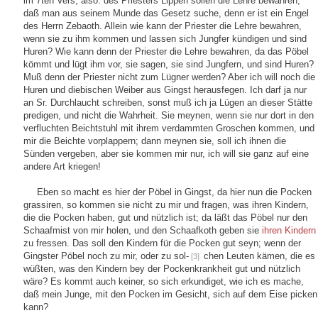
im 7ten Vers, also: des Priesters Lippen sollen die Lehre bewahren,
daß man aus seinem Munde das Gesetz suche, denn er ist ein Engel
des Herrn Zebaoth. Allein wie kann der Priester die Lehre bewahren,
wenn sie zu ihm kommen und lassen sich Jungfer kündigen und sind
Huren? Wie kann denn der Priester die Lehre bewahren, da das Pöbel
kömmt und lügt ihm vor, sie sagen, sie sind Jungfern, und sind Huren?
Muß denn der Priester nicht zum Lügner werden? Aber ich will noch die
Huren und diebischen Weiber aus Gingst herausfegen. Ich darf ja nur
an Sr. Durchlaucht schreiben, sonst muß ich ja Lügen an dieser Stätte
predigen, und nicht die Wahrheit. Sie meynen, wenn sie nur dort in den
verfluchten Beichtstuhl mit ihrem verdammten Groschen kommen, und
mir die Beichte vorplappern; dann meynen sie, soll ich ihnen die
Sünden vergeben, aber sie kommen mir nur, ich will sie ganz auf eine
andere Art kriegen!
Eben so macht es hier der Pöbel in Gingst, da hier nun die Pocken
grassiren, so kommen sie nicht zu mir und fragen, was ihren Kindern,
die die Pocken haben, gut und nützlich ist; da läßt das Pöbel nur den
Schaafmist von mir holen, und den Schaafkoth geben sie
ihren Kindern
zu fressen. Das soll den Kindern für die Pocken gut seyn; wenn der
Gingster Pöbel noch zu mir, oder zu sol-
chen Leuten kämen, die es
[3]
wüßten, was den Kindern bey der Pockenkrankheit gut und nützlich
wäre? Es kommt auch keiner, so sich erkundiget, wie ich es mache,
daß mein Junge, mit den Pocken im Gesicht, sich auf dem Eise picken
kann?