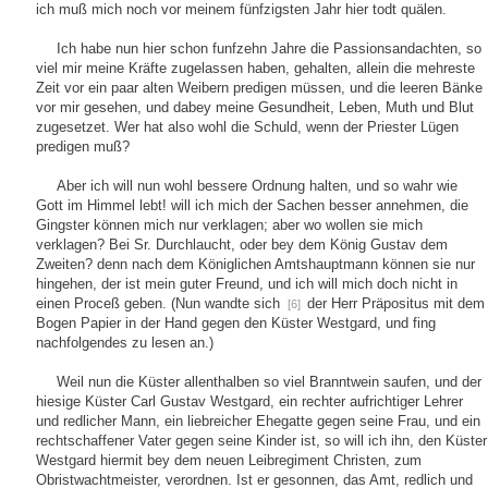
ich muß mich noch vor meinem fünfzigsten Jahr hier todt quälen.
Ich habe nun hier schon funfzehn Jahre die Passionsandachten, so
viel mir meine Kräfte zugelassen haben, gehalten, allein die mehreste
Zeit vor ein paar alten Weibern predigen müssen, und die leeren Bänke
vor mir gesehen, und dabey meine Gesundheit, Leben, Muth und Blut
zugesetzet. Wer hat also wohl die Schuld, wenn der Priester Lügen
predigen muß?
Aber ich will nun wohl bessere Ordnung halten, und so wahr wie
Gott im Himmel lebt! will ich mich der Sachen besser annehmen, die
Gingster können mich nur verklagen; aber wo wollen sie mich
verklagen? Bei Sr. Durchlaucht, oder bey dem König Gustav dem
Zweiten? denn nach dem Königlichen Amtshauptmann können sie nur
hingehen, der ist mein guter Freund, und ich will mich doch nicht in
einen Proceß geben. (Nun wandte sich
der Herr Präpositus mit dem
[6]
Bogen Papier in der Hand gegen den Küster Westgard, und fing
nachfolgendes zu lesen an.)
Weil nun die Küster allenthalben so viel Branntwein saufen, und der
hiesige Küster Carl Gustav Westgard, ein rechter aufrichtiger Lehrer
und redlicher Mann, ein liebreicher Ehegatte gegen seine Frau, und ein
rechtschaffener Vater gegen seine Kinder ist, so will ich ihn, den Küster
Westgard hiermit bey dem neuen Leibregiment Christen, zum
Obristwachtmeister, verordnen. Ist er gesonnen, das Amt, redlich und