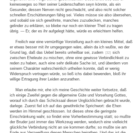
keinesweges so Herr seiner Leidenschaften seyn könnte, als ein
Gesunder, dessen Nerven nicht geschwächt, und also nicht solcher
schnellen Erschütterungen fähig sei. Vieles müsse sie also übersehen,
und sobald sie sich gewöhnte, manches zuzudecken, manches
gelinder zu erklären, so bliebe nur noch ein kleiner Theil zu tragen
übrig. — Er, der es ihr aufgelegt hätte, würde es erleichtern helfen.
Freilich war eine vernünftige Vorstellung auch ein kleines Mittel, daß
er etwas besser mit ihr umgegangen wäre, allein da ich wußte, wo der
Grund lag, daß das Uebel bereits unheilbar sei, zudem
sich
[32]
zwischen Eheleute zu mischen, ohne eine gewisse Verbindlichkeit zu
reden zu haben, auch eine sehr delikate Sache ist, und überdem von
seinem Charakter wahrscheinlich urtheilen konnte, daß er wenig
Widerspruch vertragen würde, so ließ ichs dabei bewenden, bloß ihr
willige Ertragung ihrer Leiden anzurathen.
Man erlaube mir, ehe ich meine Geschichte weiter fortsetze, daß
ich einige Zweifel gegen die allgemeine Güte und Vorsehung Gottes,
worauf ich durch das Schicksaal dieser Unglücklichen gebracht wurde,
darlege. Zuerst fiel ich auf das gewöhnliche Sprichwort: die Ehen
werden im Himmel geschlossen. Ist dieses ohne die geringste
Einschränkung wahr, so findet eine Vorherbestimmung statt; so mußte
der Bruder just immer das Werkzeug werden, wodurch eine vielleicht
glückliche Verbindung nicht an sie kommen durfte; so mußte sie am
Ende aus Verzweiflung diesen Menschen heirathen. Und das ist die