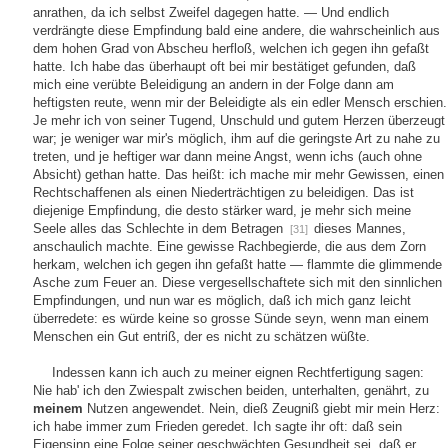
anrathen, da ich selbst Zweifel dagegen hatte. — Und endlich
verdrängte diese Empfindung bald eine andere, die wahrscheinlich aus
dem hohen Grad von Abscheu herfloß, welchen ich gegen ihn gefaßt
hatte. Ich habe das überhaupt oft bei mir bestätiget gefunden, daß
mich eine verübte Beleidigung an andern in der Folge dann am
heftigsten reute, wenn mir der Beleidigte als ein edler Mensch erschien.
Je mehr ich von seiner Tugend, Unschuld und gutem Herzen überzeugt
war; je weniger war mir's möglich, ihm auf die geringste Art zu nahe zu
treten, und je heftiger war dann meine Angst, wenn ichs (auch ohne
Absicht) gethan hatte. Das heißt: ich mache mir mehr Gewissen, einen
Rechtschaffenen als einen Niederträchtigen zu beleidigen. Das ist
diejenige Empfindung, die desto stärker ward, je mehr sich meine
Seele alles das Schlechte in dem Betragen
dieses Mannes,
[31]
anschaulich machte. Eine gewisse Rachbegierde, die aus dem Zorn
herkam, welchen ich gegen ihn gefaßt hatte — flammte die glimmende
Asche zum Feuer an. Diese vergesellschaftete sich mit den sinnlichen
Empfindungen, und nun war es möglich, daß ich mich ganz leicht
überredete: es würde keine so grosse Sünde seyn, wenn man einem
Menschen ein Gut entriß, der es nicht zu schätzen wüßte.
Indessen kann ich auch zu meiner eignen Rechtfertigung sagen:
Nie hab' ich den Zwiespalt zwischen beiden, unterhalten, genährt, zu
meinem
Nutzen angewendet. Nein, dieß Zeugniß giebt mir mein Herz:
ich habe immer zum Frieden geredet. Ich sagte ihr oft: daß sein
Eigensinn eine Folge seiner geschwächten Gesundheit sei, daß er