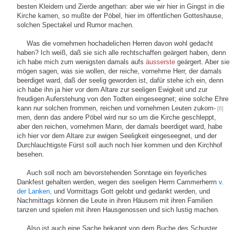
besten Kleidern und Zierde angethan: aber wie wir hier in Gingst in die
Kirche kamen, so mußte der Pöbel, hier im öffentlichen Gotteshause,
solchen Spectakel und Rumor machen.
Was die vornehmen hochadelichen Herren davon wohl gedacht
haben? Ich weiß, daß sie sich alle rechtschaffen geärgert haben, denn
ich habe mich zum wenigsten damals aufs
äusserste
geärgert. Aber sie
mögen sagen, was sie wollen, der reiche, vornehme Herr, der damals
beerdiget ward, daß der seelig geworden ist, dafür stehe ich ein, denn
ich habe ihn ja hier vor dem Altare zur seeligen Ewigkeit und zur
freudigen Auferstehung von den Todten eingeseegnet; eine solche Ehre
kann nur solchen frommen, reichen und vornehmen Leuten zukom-
[8]
men, denn das andere Pöbel wird nur so um die Kirche geschleppt,
aber den reichen, vornehmen Mann, der damals beerdiget ward, habe
ich hier vor dem Altare zur ewigen Seeligkeit eingeseegnet, und der
Durchlauchtigste Fürst soll auch noch hier kommen und den Kirchhof
besehen.
Auch soll noch am bevorstehenden Sonntage ein feyerliches
Dankfest gehalten werden, wegen des seeligen Herrn Cammerherrn
v.
der Lanken,
und Vormittags Gott gelobt und gedankt werden, und
Nachmittags können die Leute in ihren Häusern mit ihren Familien
tanzen und spielen mit ihren Hausgenossen und sich lustig machen.
Also ist auch eine Sache bekannt von dem Buche des Schuster