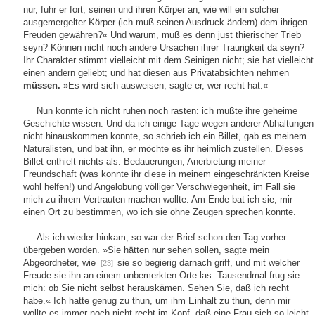
nur, fuhr er fort, seinen und ihren Körper an; wie will ein solcher
ausgemergelter Körper (ich muß seinen Ausdruck ändern) dem ihrigen
Freuden gewähren?« Und warum, muß es denn just thierischer Trieb
seyn? Können nicht noch andere Ursachen ihrer Traurigkeit da seyn?
Ihr Charakter stimmt vielleicht mit dem Seinigen nicht; sie hat vielleicht
einen andern geliebt; und hat diesen aus Privatabsichten nehmen
müssen.
»Es wird sich ausweisen, sagte er, wer recht hat.«
Nun konnte ich nicht ruhen noch rasten: ich mußte ihre geheime
Geschichte wissen. Und da ich einige Tage wegen anderer Abhaltungen
nicht hinauskommen konnte, so schrieb ich ein Billet, gab es meinem
Naturalisten, und bat ihn, er möchte es ihr heimlich zustellen. Dieses
Billet enthielt nichts als: Bedauerungen, Anerbietung meiner
Freundschaft (was konnte ihr diese in meinem eingeschränkten Kreise
wohl helfen!) und Angelobung völliger Verschwiegenheit, im Fall sie
mich zu ihrem Vertrauten machen wollte. Am Ende bat ich sie, mir
einen Ort zu bestimmen, wo ich sie ohne Zeugen sprechen konnte.
Als ich wieder hinkam, so war der Brief schon den Tag vorher
übergeben worden. »Sie hätten nur sehen sollen, sagte mein
Abgeordneter, wie
sie so begierig darnach griff, und mit welcher
[23]
Freude sie ihn an einem unbemerkten Orte las. Tausendmal frug sie
mich: ob Sie nicht selbst herauskämen. Sehen Sie, daß ich recht
habe.« Ich hatte genug zu thun, um ihm Einhalt zu thun, denn mir
wollte es immer noch nicht recht im Kopf, daß eine Frau sich so leicht