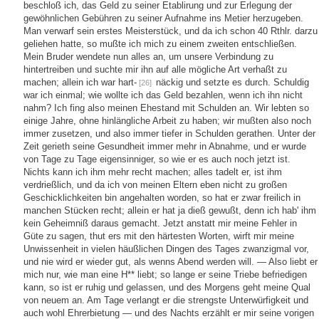
beschloß ich, das Geld zu seiner Etablirung und zur Erlegung der
gewöhnlichen Gebühren zu seiner Aufnahme ins Metier herzugeben.
Man verwarf sein erstes Meisterstück, und da ich schon 40 Rthlr. darzu
geliehen hatte, so mußte ich mich zu einem zweiten entschließen.
Mein Bruder wendete nun alles an, um unsere Verbindung zu
hintertreiben und suchte mir ihn auf alle mögliche Art verhaßt zu
machen; allein ich war hart-
näckig und setzte es durch. Schuldig
[26]
war ich einmal; wie wollte ich das Geld bezahlen, wenn ich ihn nicht
nahm? Ich fing also meinen Ehestand mit Schulden an. Wir lebten so
einige Jahre, ohne hinlängliche Arbeit zu haben; wir mußten also noch
immer zusetzen, und also immer tiefer in Schulden gerathen. Unter der
Zeit gerieth seine Gesundheit immer mehr in Abnahme, und er wurde
von Tage zu Tage eigensinniger, so wie er es auch noch jetzt ist.
Nichts kann ich ihm mehr recht machen; alles tadelt er, ist ihm
verdrießlich, und da ich von meinen Eltern eben nicht zu großen
Geschicklichkeiten bin angehalten worden, so hat er zwar freilich in
manchen Stücken recht; allein er hat ja dieß gewußt, denn ich hab' ihm
kein Geheimniß daraus gemacht. Jetzt anstatt mir meine Fehler in
Güte zu sagen, thut ers mit den härtesten Worten, wirft mir meine
Unwissenheit in vielen häußlichen Dingen des Tages zwanzigmal vor,
und nie wird er wieder gut, als wenns Abend werden will. — Also liebt er
mich nur, wie man eine H** liebt; so lange er seine Triebe befriedigen
kann, so ist er ruhig und gelassen, und des Morgens geht meine Qual
von neuem an. Am Tage verlangt er die strengste Unterwürfigkeit und
auch wohl Ehrerbietung — und des Nachts erzählt er mir seine vorigen