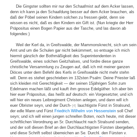
Die Gingster sollten mir nur den Schaafmist auf dem Acker lassen,
denn ich kann ja den Schaafdung besser auf dem Acker brauchen, als
daß der Pöbel seinen Kindern solchen zu fressen giebt, denn sie
wissen es nicht, daß es den Kindern ein Gift ist. (Nun kriegte der Herr
Präpositus einen Bogen Papier aus der Tasche, und las davon ab
folgendes:)
Weil der Kerl da, in Greifswalde, der Mammonsknecht, sich um sein
Amt und um die Schulen gar nicht bekümmert, so entsage ich mich
hiermit gänzlich der Bothmäßigkeit des Superintendenten in
Greifswalde, eines solchen Geitzhalses, und fordre diese ganze
christliche Versammlung zu Zeugen auf, daß ich mit meiner ganzen
Diöces unter dem Befehl des Kerls in Greifswalde nicht mehr stehn
will. Denn es stehet geschrieben im 132sten Psalm: Deine Priester laß
sich kleiden mit Gerechtigkeit — der seinen 15jährigen Sohn zum
Edelmann machen läßt und kauft ihm grosse Edelgüther. Ich aber bin
hier euer Präpositus, das heißt auf deutsch: ein Vorgesetzter, und ich
will hier ein neues Leibregiment Christen anlegen, und dann will ich
euer Obrister seyn, und der Durch-
lauchtigste Fürst in Stralsund,
[4]
der edle Mann und Fürst
Friedrich Wilhelm von Hessenstein
soll Chef
seyn; und ich will einen jungen schnellen Boten, noch heute, mit dieser
schriftlichen Verordnung an Sr. Durchlaucht nach Stralsund senden,
und der soll diesen Brief an den Durchlauchtigsten Fürsten übergeben,
und diese Schrift selbst überreichen an Se. Durchl. den Fürsten v.