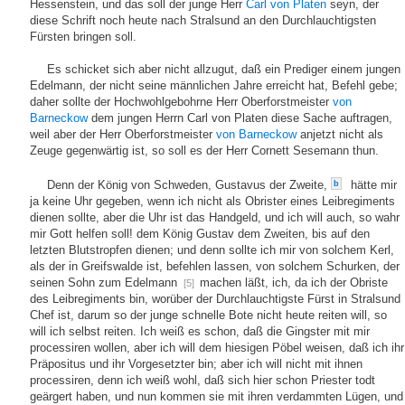
Hessenstein, und das soll der junge Herr
Carl von Platen
seyn, der
diese Schrift noch heute nach Stralsund an den Durchlauchtigsten
Fürsten bringen soll.
Es schicket sich aber nicht allzugut, daß ein Prediger einem jungen
Edelmann, der nicht seine männlichen Jahre erreicht hat, Befehl gebe;
daher sollte der Hochwohlgebohrne Herr Oberforstmeister
von
Barneckow
dem jungen Herrn Carl von Platen diese Sache auftragen,
weil aber der Herr Oberforstmeister
von Barneckow
anjetzt nicht als
Zeuge gegenwärtig ist, so soll es der Herr Cornett Sesemann thun.
Denn der König von Schweden, Gustavus der Zweite,
hätte mir
b
ja keine Uhr gegeben, wenn ich nicht als Obrister eines Leibregiments
dienen sollte, aber die Uhr ist das Handgeld, und ich will auch, so wahr
mir Gott helfen soll! dem König Gustav dem Zweiten, bis auf den
letzten Blutstropfen dienen; und denn sollte ich mir von solchem Kerl,
als der in Greifswalde ist, befehlen lassen, von solchem Schurken, der
seinen Sohn zum Edelmann
machen läßt, ich, da ich der Obriste
[5]
des Leibregiments bin, worüber der Durchlauchtigste Fürst in Stralsund
Chef ist, darum so der junge schnelle Bote nicht heute reiten will, so
will ich selbst reiten. Ich weiß es schon, daß die Gingster mit mir
processiren wollen, aber ich will dem hiesigen Pöbel weisen, daß ich ihr
Präpositus und ihr Vorgesetzter bin; aber ich will nicht mit ihnen
processiren, denn ich weiß wohl, daß sich hier schon Priester todt
geärgert haben, und nun kommen sie mit ihren verdammten Lügen, und