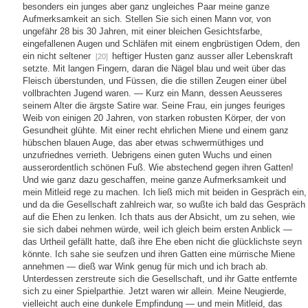
besonders ein junges aber ganz ungleiches Paar meine ganze
Aufmerksamkeit an sich. Stellen Sie sich einen Mann vor, von
ungefähr 28 bis 30 Jahren, mit einer bleichen Gesichtsfarbe,
eingefallenen Augen und Schläfen mit einem engbrüstigen Odem, den
ein nicht seltener
heftiger Husten ganz ausser aller Lebenskraft
[20]
setzte. Mit langen Fingern, daran die Nägel blau und weit über das
Fleisch überstunden, und Füssen, die die stillen Zeugen einer übel
vollbrachten Jugend waren. — Kurz ein Mann, dessen Aeusseres
seinem Alter die ärgste Satire war. Seine Frau, ein junges feuriges
Weib von einigen 20 Jahren, von starken robusten Körper, der von
Gesundheit glühte. Mit einer recht ehrlichen Miene und einem ganz
hübschen blauen Auge, das aber etwas schwermüthiges und
unzufriednes verrieth. Uebrigens einen guten Wuchs und einen
ausserordentlich schönen Fuß. Wie abstechend gegen ihren Gatten!
Und wie ganz dazu geschaffen, meine ganze Aufmerksamkeit und
mein Mitleid rege zu machen. Ich ließ mich mit beiden in Gespräch ein,
und da die Gesellschaft zahlreich war, so wußte ich bald das Gespräch
auf die Ehen zu lenken. Ich thats aus der Absicht, um zu sehen, wie
sie sich dabei nehmen würde, weil ich gleich beim ersten Anblick —
das Urtheil gefällt hatte, daß ihre Ehe eben nicht die glücklichste seyn
könnte. Ich sahe sie seufzen und ihren Gatten eine mürrische Miene
annehmen — dieß war Wink genug für mich und ich brach ab.
Unterdessen zerstreute sich die Gesellschaft, und ihr Gatte entfernte
sich zu einer Spielparthie. Jetzt waren wir allein. Meine Neugierde,
vielleicht auch eine dunkele Empfindung — und mein Mitleid, das