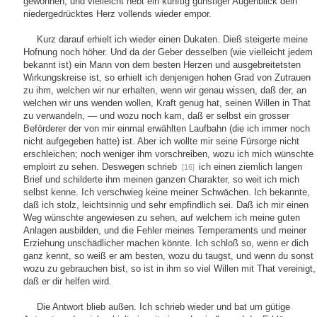
gewonnen, und vielleicht hebt ein künftig günstiger Augenblick dein
niedergedrücktes Herz vollends wieder empor.
Kurz darauf erhielt ich wieder einen Dukaten. Dieß steigerte meine
Hofnung noch höher. Und da der Geber desselben (wie vielleicht jedem
bekannt ist) ein Mann von dem besten Herzen und ausgebreitetsten
Wirkungskreise ist, so erhielt ich denjenigen hohen Grad von Zutrauen
zu ihm, welchen wir nur erhalten, wenn wir genau wissen, daß der, an
welchen wir uns wenden wollen, Kraft genug hat, seinen Willen in That
zu verwandeln, — und wozu noch kam, daß er selbst ein grosser
Beförderer der von mir einmal erwählten Laufbahn (die ich immer noch
nicht aufgegeben hatte) ist. Aber ich wollte mir seine Fürsorge nicht
erschleichen; noch weniger ihm vorschreiben, wozu ich mich wünschte
emploirt zu sehen. Deswegen schrieb
ich einen ziemlich langen
[16]
Brief und schilderte ihm meinen ganzen Charakter, so weit ich mich
selbst kenne. Ich verschwieg keine meiner Schwächen. Ich bekannte,
daß ich stolz, leichtsinnig und sehr empfindlich sei. Daß ich mir einen
Weg wünschte angewiesen zu sehen, auf welchem ich meine guten
Anlagen ausbilden, und die Fehler meines Temperaments und meiner
Erziehung unschädlicher machen könnte. Ich schloß so, wenn er dich
ganz kennt, so weiß er am besten, wozu du taugst, und wenn du sonst
wozu zu gebrauchen bist, so ist in ihm so viel Willen mit That vereinigt,
daß er dir helfen wird.
Die Antwort blieb außen. Ich schrieb wieder und bat um gütige