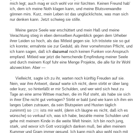
mich legt; auch mag er sich wohl vor mir fürchten. Keinen Freund hab'
ich, dem ich meine Noth klagen kann, und meine Blutsverwandte
gönnen mirs. Kurz, mein Leben ist das unglücklichste, was man sich
nur denken kann. Jetzt schwieg sie stille.
Meine ganze Seele war erschüttert und mein Haß und meine
Verachtung stieg in eben demselben Augenblick gegen dem Urheber
ihrer Leiden so hoch, als das Mitleid gegen sie. Ich tröstete sie so gut
ich konnte; ermahnte sie zur Geduld, als ihrer vornehmsten Pflicht, und
ich kann sagen, daß ich
dazumal
noch keinen Funken von Anspruch
empfand. Mitleid war jetzt die herrschende Empfindung meiner Seele
und durch meinem Kopf fuhr eine Menge Projekte, die alle für ihr Wohl
abzweckten. Aber —
Vielleicht, sagte ich zu ihr, warten noch künftig Freuden auf sie.
Nein, war ihre Antwort, darauf warte ich nicht, denn stirbt er über lang
oder kurz, so hinterläßt er mir Schulden, und wer wird sich heut zu
Tage an eine arme Wittwe machen, die im Ruf steht, als habe sie sich
in ihrer Ehe nicht gut vertragen? Stirbt er bald (und wie kann ich ihm ein
langes Leben zutrauen, da sein Blutspeien und Husten täglich
zunimmt) so
ists mir wohl, (denn ich läugne es nicht, daß ich es
[29]
wünsche) so verkauf ich, was ich habe, bezahle meine Schulden und
gehe mit meinem Kinde in die weite Welt hinein. Ich bin noch jung,
stark, und wovor ich Gott vorzüglich danken muß, bei allen meinem
Kummer und Gram immer gesund. Ich kann mich also wohl noch mit