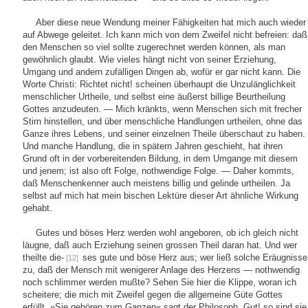
Aber diese neue Wendung meiner Fähigkeiten hat mich auch wieder
auf Abwege geleitet. Ich kann mich von dem Zweifel nicht befreien: daß
den Menschen so viel sollte zugerechnet werden können, als man
gewöhnlich glaubt. Wie vieles hängt nicht von seiner Erziehung,
Umgang und andern zufälligen Dingen ab, wofür er gar nicht kann. Die
Worte Christi: Richtet nicht! scheinen überhaupt die Unzulänglichkeit
menschlicher Urtheile, und selbst eine äußerst billige Beurtheilung
Gottes anzudeuten. — Mich kränkts, wenn Menschen sich mit frecher
Stirn hinstellen, und über menschliche Handlungen urtheilen, ohne das
Ganze ihres Lebens, und seiner einzelnen Theile überschaut zu haben.
Und manche Handlung, die in spätern Jahren geschieht, hat ihren
Grund oft in der vorbereitenden Bildung, in dem Umgange mit diesem
und jenem; ist also oft Folge, nothwendige Folge. — Daher kommts,
daß Menschenkenner auch meistens billig und gelinde urtheilen. Ja
selbst auf mich hat mein bischen Lektüre dieser Art ähnliche Wirkung
gehabt.
Gutes und böses Herz werden wohl angeboren, ob ich gleich nicht
läugne, daß auch Erziehung seinen grossen Theil daran hat. Und wer
theilte die-
ses gute und böse Herz aus; wer ließ solche Eräugnisse
[12]
zu, daß der Mensch mit wenigerer Anlage des Herzens — nothwendig
noch schlimmer werden mußte? Sehen Sie hier die Klippe, woran ich
scheitere; die mich mit Zweifel gegen die allgemeine Güte Gottes
erfüllt. »Sie gehören zum Ganzen« sagt der Philosoph. Gut! so sind sie