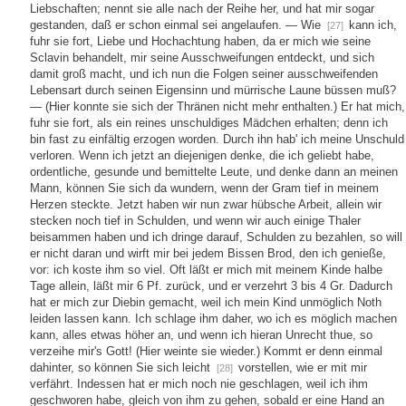
Liebschaften; nennt sie alle nach der Reihe her, und hat mir sogar
gestanden, daß er schon einmal sei angelaufen. — Wie
kann ich,
[27]
fuhr sie fort, Liebe und Hochachtung haben, da er mich wie seine
Sclavin behandelt, mir seine Ausschweifungen entdeckt, und sich
damit groß macht, und ich nun die Folgen seiner ausschweifenden
Lebensart durch seinen Eigensinn und mürrische Laune büssen muß?
— (Hier konnte sie sich der Thränen nicht mehr enthalten.) Er hat mich,
fuhr sie fort, als ein reines unschuldiges Mädchen erhalten; denn ich
bin fast zu einfältig erzogen worden. Durch ihn hab' ich meine Unschuld
verloren. Wenn ich jetzt an diejenigen denke, die ich geliebt habe,
ordentliche, gesunde und bemittelte Leute, und denke dann an meinen
Mann, können Sie sich da wundern, wenn der Gram tief in meinem
Herzen steckte. Jetzt haben wir nun zwar hübsche Arbeit, allein wir
stecken noch tief in Schulden, und wenn wir auch einige Thaler
beisammen haben und ich dringe darauf, Schulden zu bezahlen, so will
er nicht daran und wirft mir bei jedem Bissen Brod, den ich genieße,
vor: ich koste ihm so viel. Oft läßt er mich mit meinem Kinde halbe
Tage allein, läßt mir 6 Pf. zurück, und er verzehrt 3 bis 4 Gr. Dadurch
hat er mich zur Diebin gemacht, weil ich mein Kind unmöglich Noth
leiden lassen kann. Ich schlage ihm daher, wo ich es möglich machen
kann, alles etwas höher an, und wenn ich hieran Unrecht thue, so
verzeihe mir's Gott! (Hier weinte sie wieder.) Kommt er denn einmal
dahinter, so können Sie sich leicht
vorstellen, wie er mit mir
[28]
verfährt. Indessen hat er mich noch nie geschlagen, weil ich ihm
geschworen habe, gleich von ihm zu gehen, sobald er eine Hand an