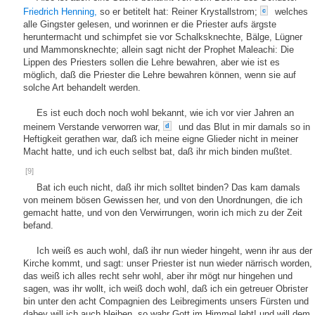
Friedrich Henning,
so er betitelt hat: Reiner Krystallstrom;
welches
c
alle Gingster gelesen, und worinnen er die Priester aufs ärgste
heruntermacht und schimpfet sie vor Schalksknechte, Bälge, Lügner
und Mammonsknechte; allein sagt nicht der Prophet Maleachi: Die
Lippen des Priesters sollen die Lehre bewahren, aber wie ist es
möglich, daß die Priester die Lehre bewahren können, wenn sie auf
solche Art behandelt werden.
Es ist euch doch noch wohl bekannt, wie ich vor vier Jahren an
meinem Verstande verworren war,
und das Blut in mir damals so in
d
Heftigkeit gerathen war, daß ich meine eigne Glieder nicht in meiner
Macht hatte, und ich euch selbst bat, daß ihr mich binden mußtet.
[9]
Bat ich euch nicht, daß ihr mich solltet binden? Das kam damals
von meinem bösen Gewissen her, und von den Unordnungen, die ich
gemacht hatte, und von den Verwirrungen, worin ich mich zu der Zeit
befand.
Ich weiß es auch wohl, daß ihr nun wieder hingeht, wenn ihr aus der
Kirche kommt, und sagt: unser Priester ist nun wieder närrisch worden,
das weiß ich alles recht sehr wohl, aber ihr mögt nur hingehen und
sagen, was ihr wollt, ich weiß doch wohl, daß ich ein getreuer Obrister
bin unter den acht Compagnien des Leibregiments unsers Fürsten und
dabey will ich auch bleiben, so wahr Gott im Himmel lebt! und will dem