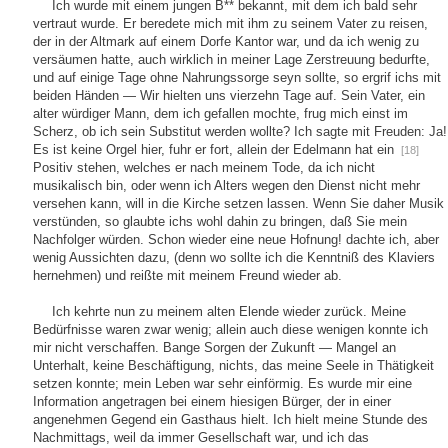
Ich wurde mit einem jungen B** bekannt, mit dem ich bald sehr
vertraut wurde. Er beredete mich mit ihm zu seinem Vater zu reisen,
der in der Altmark auf einem Dorfe Kantor war, und da ich wenig zu
versäumen hatte, auch wirklich in meiner Lage Zerstreuung bedurfte,
und auf einige Tage ohne Nahrungssorge seyn sollte, so ergrif ichs mit
beiden Händen — Wir hielten uns vierzehn Tage auf. Sein Vater, ein
alter würdiger Mann, dem ich gefallen mochte, frug mich einst im
Scherz, ob ich sein Substitut werden wollte? Ich sagte mit Freuden: Ja!
Es ist keine Orgel hier, fuhr er fort, allein der Edelmann hat ein
[18]
Positiv stehen, welches er nach meinem Tode, da ich nicht
musikalisch bin, oder wenn ich Alters wegen den Dienst nicht mehr
versehen kann, will in die Kirche setzen lassen. Wenn Sie daher Musik
verstünden, so glaubte ichs wohl dahin zu bringen, daß Sie mein
Nachfolger würden. Schon wieder eine neue Hofnung! dachte ich, aber
wenig Aussichten dazu, (denn wo sollte ich die Kenntniß des Klaviers
hernehmen) und reißte mit meinem Freund wieder ab.
Ich kehrte nun zu meinem alten Elende wieder zurück. Meine
Bedürfnisse waren zwar wenig; allein auch diese wenigen konnte ich
mir nicht verschaffen. Bange Sorgen der Zukunft — Mangel an
Unterhalt, keine Beschäftigung, nichts, das meine Seele in Thätigkeit
setzen konnte; mein Leben war sehr einförmig. Es wurde mir eine
Information angetragen bei einem hiesigen Bürger, der in einer
angenehmen Gegend ein Gasthaus hielt. Ich hielt meine Stunde des
Nachmittags, weil da immer Gesellschaft war, und ich das