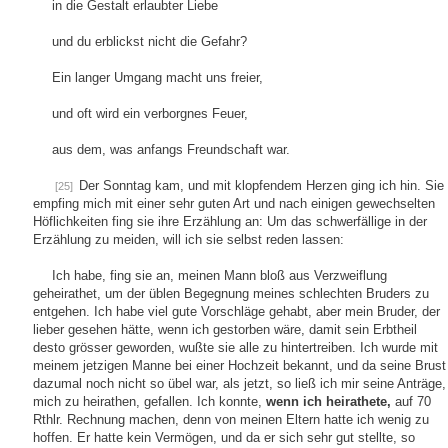
in die Gestalt erlaubter Liebe
und du erblickst nicht die Gefahr?
Ein langer Umgang macht uns freier,
und oft wird ein verborgnes Feuer,
aus dem, was anfangs Freundschaft war.
Der Sonntag kam, und mit klopfendem Herzen ging ich hin. Sie
[25]
empfing mich mit einer sehr guten Art und nach einigen gewechselten
Höflichkeiten fing sie ihre Erzählung an: Um das schwerfällige in der
Erzählung zu meiden, will ich sie selbst reden lassen:
Ich habe, fing sie an, meinen Mann bloß aus Verzweiflung
geheirathet, um der üblen Begegnung meines schlechten Bruders zu
entgehen. Ich habe viel gute Vorschläge gehabt, aber mein Bruder, der
lieber gesehen hätte, wenn ich gestorben wäre, damit sein Erbtheil
desto grösser geworden, wußte sie alle zu hintertreiben. Ich wurde mit
meinem jetzigen Manne bei einer Hochzeit bekannt, und da seine Brust
dazumal noch nicht so übel war, als jetzt, so ließ ich mir seine Anträge,
mich zu heirathen, gefallen. Ich konnte,
wenn ich heirathete,
auf 70
Rthlr. Rechnung machen, denn von meinen Eltern hatte ich wenig zu
hoffen. Er hatte kein Vermögen, und da er sich sehr gut stellte, so