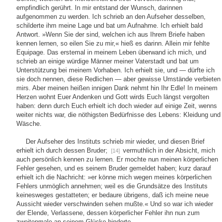
empfindlich gerührt. In mir entstand der Wunsch, darinnen
aufgenommen zu werden. Ich schrieb an den Aufseher desselben,
schilderte ihm meine Lage und bat um Aufnahme. Ich erhielt bald
Antwort. »Wenn Sie der sind, welchen ich aus Ihrem Briefe haben
kennen lernen, so eilen Sie zu mir,« hieß es darinn. Allein mir fehlte
Equipage. Das erstemal in meinem Leben überwand ich mich, und
schrieb an einige würdige Männer meiner Vaterstadt und bat um
Unterstützung bei meinem Vorhaben. Ich erhielt sie, und — dürfte ich
sie doch nennen, diese Redlichen — aber gewisse Umstände verbieten
mirs. Aber meinen heißen innigen Dank nehmt hin Ihr Edle! In meinem
Herzen wohnt Euer Andenken und Gott wirds Euch längst vergolten
haben: denn durch Euch erhielt ich doch wieder auf einige Zeit, wenns
weiter nichts war, die nöthigsten Bedürfnisse des Lebens: Kleidung und
Wäsche.
Der Aufseher des Instituts schrieb mir wieder, und diesen Brief
erhielt ich durch dessen Bruder;
vermuthlich in der Absicht, mich
[14]
auch persönlich kennen zu lernen. Er mochte nun meinen körperlichen
Fehler gesehen, und es seinem Bruder gemeldet haben; kurz darauf
erhielt ich die Nachricht: »er könne mich wegen meines körperlichen
Fehlers unmöglich annehmen; weil es die Grundsätze des Instituts
keinesweges gestatteten; er bedaure übrigens, daß ich meine neue
Aussicht wieder verschwinden sehen mußte.« Und so war ich wieder
der Elende, Verlassene, dessen körperlicher Fehler ihn nun zum
zweitenmale an seinem Glücke hinderte. —