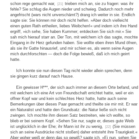
schon rege gemacht war,
trieben mich an, sie zu fragen: was ihr
[21]
fehle? Sie schlug die Augen nieder und schwieg. Dadurch noch mehr
angefrischt (wars nicht unverschämt?) drang ich weiter in sie. Endlich
sagte sie: Sie können mir doch nicht helfen. »Aber doch vielleicht
einen guten Rath ertheilen, liebes Weibchen!« und indem ich ihre Hand
ergriff, »ich sehe, Sie haben Kummer; entdecken Sie sich mir.« Sie
sah mich hierauf starr an. Der Ton, mit welchem ich das sagte, mochte
Eingang in ihr Herz gefunden haben. Sie wollte eben ihren Mund öfnen,
als sie ihr Gatte hinausrief, und mir schien es, als wenn seine Augen
mich durchforschten — doch die Folge bewieß, daß ich mich geirrt
hatte.
Ich konnte sie nun diesen Tag nicht wieder allein sprechen, denn
sie gingen kurz darauf nach Hause.
Ein gewisser H***, der sich auch immer an diesem Orte befand, und
mit welchem ich eine Art von Freundschaft errichtet hatte, weil er ein
offner Kopf war und kein schlechtes Herz hatte, hatte auch seine
Bemerkungen über dieses Paar gemacht und theilte sie mir mit. Er war
ein Naturalist und hatte den Grundsatz: die Natur ließe sich nicht
zwingen. Ich mochte ihm diesen Satz bestreiten, wie ich wollte, so
blieb er bei seinem Kopf. »Sehen Sie nur, sagte er, dieses gute Weib
ist unglücklich in der Ehe; ihr Mann ist ihr zu wenig,
(Sie müssen
[22]
sich an seine Ausdrücke nicht stoßen) daher entsteht ihre Traurigkeit.«
Aber woher weiß er denn das so gewiß? sagte ich. »Ei nun, sehen Sie