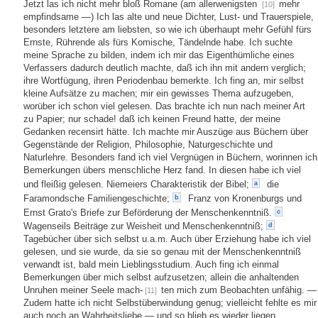
Jetzt las ich nicht mehr bloß Romane (am allerwenigsten
mehr
[10]
empfindsame —) Ich las alte und neue Dichter, Lust- und Trauerspiele,
besonders letztere am liebsten, so wie ich überhaupt mehr Gefühl fürs
Ernste, Rührende als fürs Komische, Tändelnde habe. Ich suchte
meine Sprache zu bilden, indem ich mir das Eigenthümliche eines
Verfassers dadurch deutlich machte, daß ich ihn mit andern verglich;
ihre Wortfügung, ihren Periodenbau bemerkte. Ich fing an, mir selbst
kleine Aufsätze zu machen; mir ein gewisses Thema aufzugeben,
worüber ich schon viel gelesen. Das brachte ich nun nach meiner Art
zu Papier; nur schade! daß ich keinen Freund hatte, der meine
Gedanken recensirt hätte. Ich machte mir Auszüge aus Büchern über
Gegenstände der Religion, Philosophie, Naturgeschichte und
Naturlehre. Besonders fand ich viel Vergnügen in Büchern, worinnen ich
Bemerkungen übers menschliche Herz fand. In diesen habe ich viel
und fleißig gelesen. Niemeiers Charakteristik der Bibel;
die
a
Faramondsche Familiengeschichte;
Franz von Kronenburgs und
b
Ernst Grato's Briefe zur Beförderung der Menschenkenntniß.
c
Wagenseils Beiträge zur Weisheit und Menschenkenntniß;
d
Tagebücher über sich selbst u.a.m. Auch über Erziehung habe ich viel
gelesen, und sie wurde, da sie so genau mit der Menschenkenntniß
verwandt ist, bald mein Lieblingsstudium. Auch fing ich einmal
Bemerkungen über mich selbst aufzusetzen; allein die anhaltenden
Unruhen meiner Seele mach-
ten mich zum Beobachten unfähig. —
[11]
Zudem hatte ich nicht Selbstüberwindung genug; vielleicht fehlte es mir
auch noch an Wahrheitsliebe — und so blieb es wieder liegen.