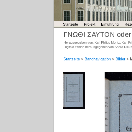
Startseite
Projekt
Einführung
Reze
ΓΝΩΘΙ ΣΑΥΤΟΝ oder 
Herausgegeben von: Karl Philipp Moritz, Karl 
Digitale Edition herausgegeben von Sheila Dick
Startseite
>
Bandnavigation
>
Bilder
>
M