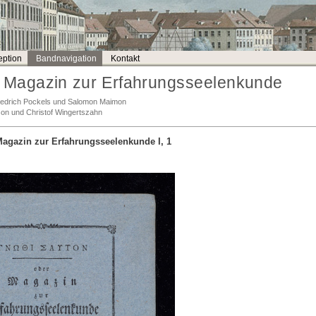
ption
Bandnavigation
Kontakt
Magazin zur Erfahrungsseelenkunde
Friedrich Pockels und Salomon Maimon
son und Christof Wingertszahn
agazin zur Erfahrungsseelenkunde I, 1