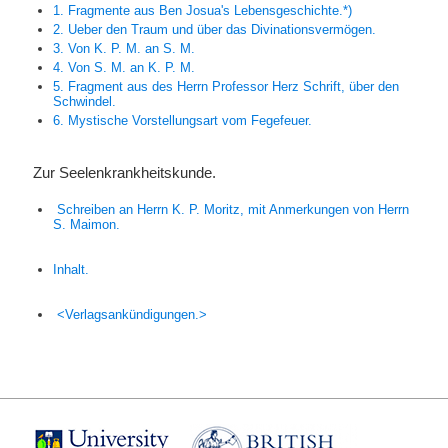
1. Fragmente aus Ben Josua's Lebensgeschichte.*)
2. Ueber den Traum und über das Divinationsvermögen.
3. Von
K. P. M.
an
S. M.
4. Von
S. M.
an
K. P. M.
5. Fragment aus des Herrn Professor
Herz
Schrift, über den
Schwindel.
6. Mystische Vorstellungsart vom Fegefeuer.
Zur Seelenkrankheitskunde.
Schreiben an Herrn K.
P. Moritz,
mit Anmerkungen von Herrn
S.
Maimon.
Inhalt.
<Verlagsankündigungen.>