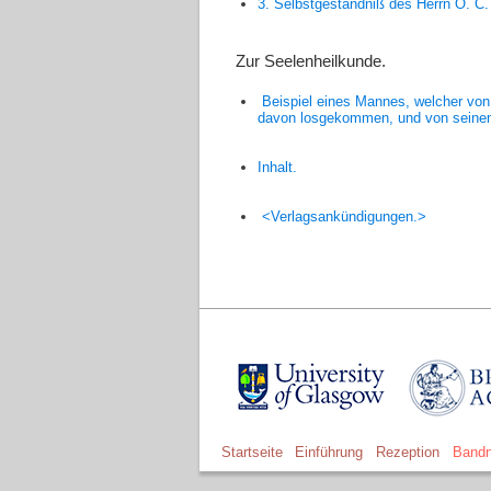
3. Selbstgeständniß des Herrn
O. C.
Zur Seelenheilkunde.
Beispiel eines
Mannes,
welcher von 
davon losgekommen, und von seinem s
Inhalt.
<Verlagsankündigungen.>
Startseite
Einführung
Rezeption
Bandn