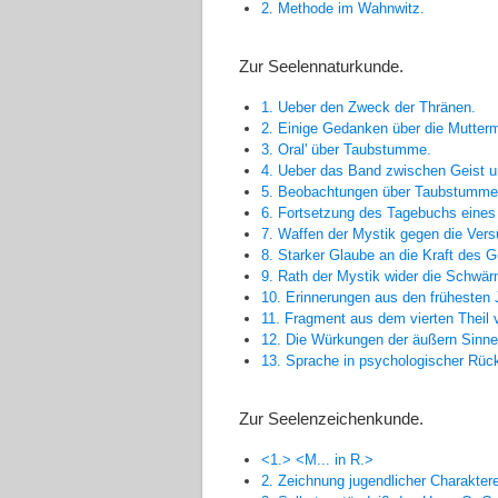
2. Methode im Wahnwitz.
Zur Seelennaturkunde.
1. Ueber den Zweck der Thränen.
2. Einige Gedanken über die Mutterm
3. Oral' über Taubstumme.
4. Ueber das Band zwischen Geist u
5. Beobachtungen über Taubstumme
6. Fortsetzung des Tagebuchs eine
7. Waffen der Mystik gegen die Vers
8. Starker Glaube an die Kraft des G
9. Rath der Mystik wider die Schwärm
10. Erinnerungen aus den frühesten 
11. Fragment aus dem vierten Theil
12. Die Würkungen der äußern Sinne
13. Sprache in psychologischer Rück
Zur Seelenzeichenkunde.
<1.> <M... in R.>
2. Zeichnung jugendlicher Charakter