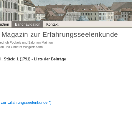
ption
Bandnavigation
Kontakt
Magazin zur Erfahrungsseelenkunde
Friedrich Pockels und Salomon Maimon
son und Christof Wingertszahn
I, Stück: 1 (1791)
- Liste der Beiträge
ur Erfahrungsseelenkunde.*)