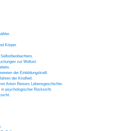
ähler.
nd Körper.
.
s
Selbstbeobachters.
uchungen zur Wollust.
ebets.
ereien der Einbildungskraft.
Jahren der Kindheit.
 von
Anton Reisers
Lebensgeschichte.
 in psychologischer Rücksicht.
sicht.
e.