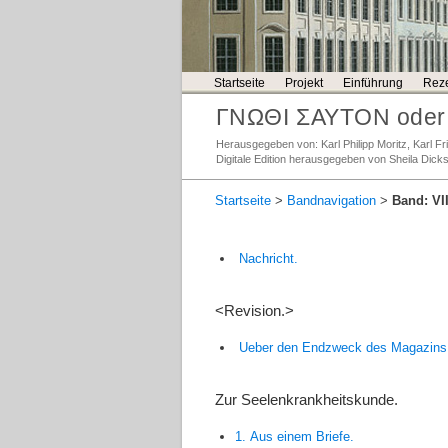
Startseite
Projekt
Einführung
Reze
ΓΝΩΘΙ ΣΑΥΤΟΝ oder 
Herausgegeben von: Karl Philipp Moritz, Karl 
Digitale Edition herausgegeben von Sheila Dick
Startseite
>
Bandnavigation
>
Band: VII
Nachricht.
<Revision.>
Ueber den Endzweck des Magazins z
Zur Seelenkrankheitskunde.
1. Aus einem Briefe.