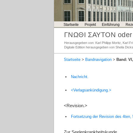
Startseite
Projekt
Einführung
Reze
ΓΝΩΘΙ ΣΑΥΤΟΝ oder 
Herausgegeben von: Karl Philipp Moritz, Karl 
Digitale Edition herausgegeben von Sheila Dick
Startseite
>
Bandnavigation
>
Band: VI,
Nachricht.
<Verlagsankündigung.>
<Revision.>
Fortsetzung der Revision des 4ten,
Zur Seelenkrankheitskunde.