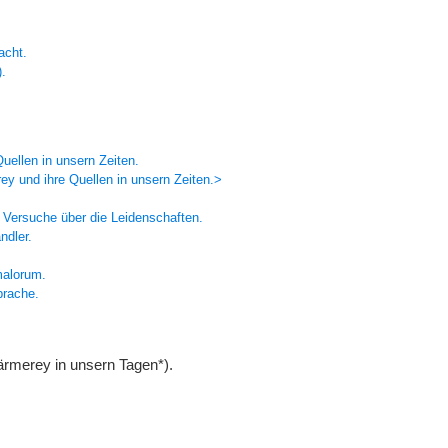
acht.
).
uellen in unsern Zeiten.
y und ihre Quellen in unsern Zeiten.>
n Versuche über die Leidenschaften.
ndler.
malorum.
prache.
rmerey in unsern Tagen*).