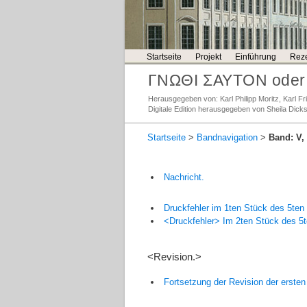
Startseite
Projekt
Einführung
Reze
ΓΝΩΘΙ ΣΑΥΤΟΝ oder 
Herausgegeben von: Karl Philipp Moritz, Karl 
Digitale Edition herausgegeben von Sheila Dick
Startseite
>
Bandnavigation
>
Band: V, 
Nachricht.
Druckfehler im 1ten Stück des 5ten
<Druckfehler> Im 2ten Stück des 5
<Revision.>
Fortsetzung der Revision der ersten