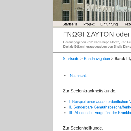
Startseite
Projekt
Einführung
Reze
ΓΝΩΘΙ ΣΑΥΤΟΝ oder 
Herausgegeben von: Karl Philipp Moritz, Karl 
Digitale Edition herausgegeben von Sheila Dick
Startseite
>
Bandnavigation
>
Band: III
Nachricht.
Zur Seelenkrankheitskunde.
I. Beispiel einer ausserordentlichen 
II. Sonderbare Gemüthsbeschaffenhe
III. Ahndendes Vorgefühl der Krankhe
Zur Seelenheilkunde.