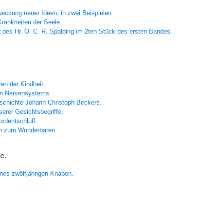
eckung neuer Ideen, in zwei Beispielen.
Krankheiten der Seele.
g des Hr. O. C. R.
Spalding
im 2ten Stück des ersten Bandes.
ren der Kindheit.
men Nervensystems.
eschichte
Johann Christoph Beckers.
serer Gesichtsbegriffe.
ordentschluß.
en zum Wunderbaren.
e.
ines zwölfjährigen Knaben.