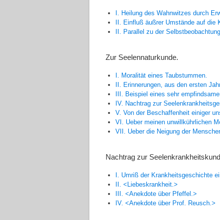
I. Heilung des Wahnwitzes durch Erw
II. Einfluß äußrer Umstände auf die 
II. Parallel zu der Selbstbeobachtun
Zur Seelennaturkunde.
I. Moralität eines
Taubstummen.
II. Erinnerungen, aus den ersten Jah
III. Beispiel eines sehr empfindsa
IV. Nachtrag zur Seelenkrankheitsg
V. Von der Beschaffenheit einiger un
VI. Ueber meinen unwillkührlichen M
VII. Ueber die Neigung der Mensch
Nachtrag zur Seelenkrankheitskund
I. Umriß der Krankheitsgeschichte e
II. <Liebeskrankheit.>
III. <Anekdote über
Pfeffel.
>
IV. <Anekdote über Prof.
Reusch.
>